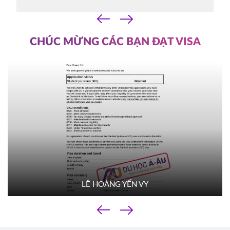
07/10/2025
‹
14h30
›
HOT
ĐĂNG KÝ
CHÚC MỪNG CÁC BẠN ĐẠT VISA
YORKVILLE UNIVERSITY TORONTO
Canada
FILM SCHOOL
03/10/2025
10h00
HOT
ĐĂNG KÝ
TROY UNIVERSITY
Mỹ
02/10/2025
14h00
HOT
ĐĂNG KÝ
LÊ HOÀNG YẾN VY
TACOMA COMMUNITY COLLEGE
Mỹ
‹
01/10/2025
›
10h00
HOT