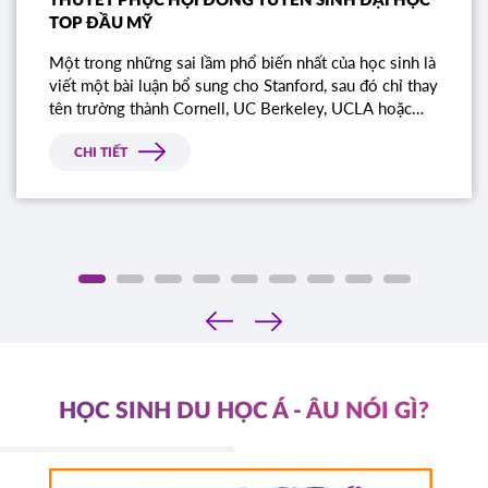
THUYẾT PHỤC HỘI ĐỒNG TUYỂN SINH ĐẠI HỌC
TOP ĐẦU MỸ
Một trong những sai lầm phổ biến nhất của học sinh là
viết một bài luận bổ sung cho Stanford, sau đó chỉ thay
tên trường thành Cornell, UC Berkeley, UCLA hoặc
NYU.
CHI TIẾT
‹
›
HỌC SINH DU HỌC Á - ÂU NÓI GÌ?