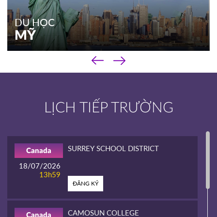
DU HỌC
MỸ
‹
DU HỌC
›
MỸ
Chương trình phổ thông
LỊCH TIẾP TRƯỜNG
Chương trình cao đẳng
Chương trình đại học & sau đại học
Kinh nghiệm du học
SURREY SCHOOL DISTRICT
Canada
XEM THÊM
18/07/2026
13h59
ĐĂNG KÝ
CAMOSUN COLLEGE
Canada