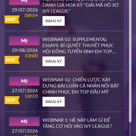
Mỹ
HOT
DANH GIÁ HOA KỲ ''GIẢI MÃ HỒ SƠ
ĐĂNG KÝ
29/07/2026
IVY LEAGUE''
08h54
HOT
ĐĂNG KÝ
CALIFORNIA STATE UNIVERSITY,
Mỹ
EAST BAY CONTINUING
25/03/2026
EDUCATION
10h00
WEBINAR 03: SUPPLEMENTAL
Mỹ
HOT
ESSAYS: BÍ QUYẾT THUYẾT PHỤC
ĐĂNG KÝ
29/08/2026
HỘI ĐỒNG TUYỂN SINH ĐH TOP
10h00
ĐẦU MỸ
HOT
ĐĂNG KÝ
PIERCE COLLEGE
Mỹ
23/03/2026
14h00
WEBINAR 02: CHIẾN LƯỢC XÂY
Mỹ
HOT
DỰNG BÀI LUẬN CÁ NHÂN NỔI BẬT
ĐĂNG KÝ
27/07/2026
CHINH PHỤC ĐH TOP ĐẦU MỸ
16h10
HOT
ĐĂNG KÝ
WHATCOM COMMUNITY COLLEGE
Mỹ
16/03/2026
16h00
WEBINAR 1: HÈ NÀY LÀM GÌ ĐỂ
Mỹ
HOT
TĂNG CƠ HỘI VÀO IVY LEAGUE?
ĐĂNG KÝ
27/07/2026