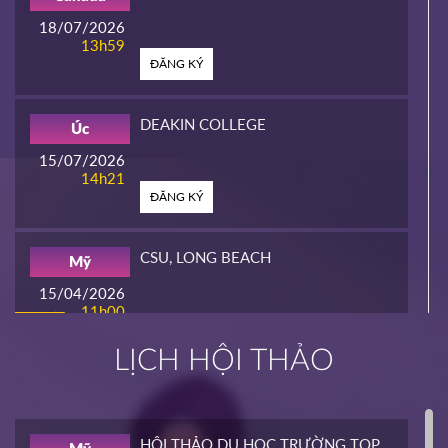
18/07/2026
13h59
ĐĂNG KÝ
DEAKIN COLLEGE
Úc
15/07/2026
14h21
ĐĂNG KÝ
CSU, LONG BEACH
Mỹ
15/04/2026
11h00
HOT
ĐĂNG KÝ
LỊCH HỘI THẢO
INTERLINK
Mỹ
02/04/2026
14h00
HỘI THẢO DU HỌC TRƯỜNG TOP