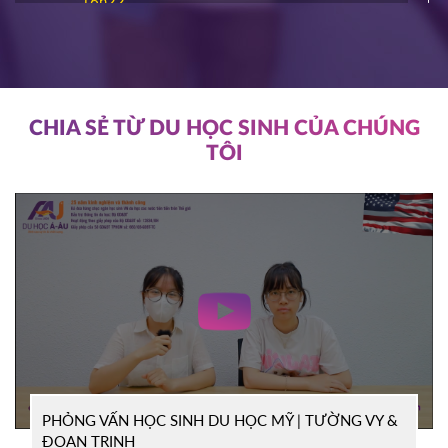
16h22
ĐĂNG KÝ
NIAGARA COLLEGE
Canada
11/03/2026
11h00
HOT
ĐĂNG KÝ
CHIA SẺ TỪ DU HỌC SINH CỦA CHÚNG
TÔI
SOUTHEAST MISSOURI STATE
Mỹ
UNIVERSITY
10/03/2026
14h00
HOT
ĐĂNG KÝ
WRIGHT STATE UNIVERISTY
Mỹ
04/03/2026
15h00
HOT
ĐĂNG KÝ
PHỎNG VẤN HỌC SINH DU HỌC MỸ | TƯỜNG VY &
TỔ CHỨC ICEAP
Canada
ĐOAN TRINH