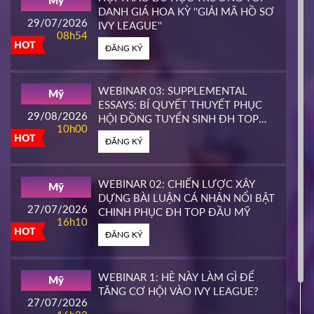
Mỹ
HOT
DANH GIÁ HOA KỲ ''GIẢI MÃ HỒ SƠ
ĐĂNG KÝ
29/07/2026
IVY LEAGUE''
08h54
HOT
ĐĂNG KÝ
CALIFORNIA STATE UNIVERSITY,
Mỹ
EAST BAY CONTINUING
25/03/2026
EDUCATION
10h00
WEBINAR 03: SUPPLEMENTAL
Mỹ
HOT
ESSAYS: BÍ QUYẾT THUYẾT PHỤC
ĐĂNG KÝ
29/08/2026
HỘI ĐỒNG TUYỂN SINH ĐH TOP
10h00
ĐẦU MỸ
HOT
ĐĂNG KÝ
PIERCE COLLEGE
Mỹ
23/03/2026
14h00
WEBINAR 02: CHIẾN LƯỢC XÂY
Mỹ
HOT
DỰNG BÀI LUẬN CÁ NHÂN NỔI BẬT
ĐĂNG KÝ
27/07/2026
CHINH PHỤC ĐH TOP ĐẦU MỸ
16h10
HOT
ĐĂNG KÝ
WHATCOM COMMUNITY COLLEGE
Mỹ
16/03/2026
16h00
WEBINAR 1: HÈ NÀY LÀM GÌ ĐỂ
Mỹ
HOT
TĂNG CƠ HỘI VÀO IVY LEAGUE?
ĐĂNG KÝ
27/07/2026