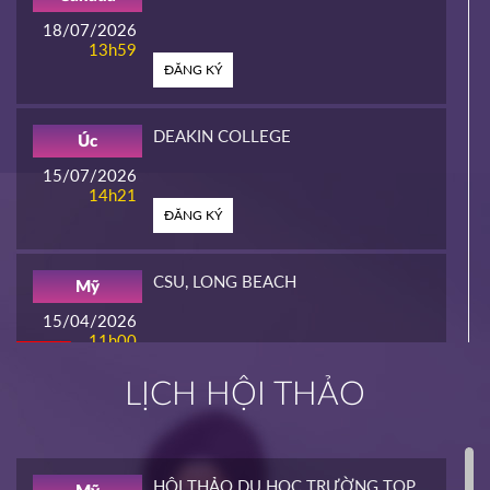
18/07/2026
13h59
ĐĂNG KÝ
DEAKIN COLLEGE
Úc
15/07/2026
14h21
ĐĂNG KÝ
CSU, LONG BEACH
Mỹ
15/04/2026
11h00
HOT
ĐĂNG KÝ
LỊCH HỘI THẢO
INTERLINK
Mỹ
02/04/2026
14h00
HỘI THẢO DU HỌC TRƯỜNG TOP