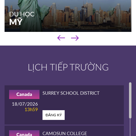
DU HỌC
MỸ
‹
DU HỌC
›
MỸ
Chương trình phổ thông
LỊCH TIẾP TRƯỜNG
Chương trình cao đẳng
Chương trình đại học & sau đại học
Kinh nghiệm du học
SURREY SCHOOL DISTRICT
Canada
XEM THÊM
18/07/2026
13h59
ĐĂNG KÝ
CAMOSUN COLLEGE
Canada