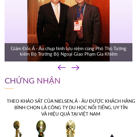
Giám Đốc Á - Âu chụp hình lưu niệm cùng Phó Thủ Tướng
kiêm Bộ Trưởng Bộ Ngoại Giao Phạm Gia Khiêm
‹
›
CHỨNG NHẬN
THEO KHẢO SÁT CỦA NIELSEN, Á - ÂU ĐƯỢC KHÁCH HÀNG
BÌNH CHỌN LÀ CÔNG TY DU HỌC NỔI TIẾNG, UY TÍN
VÀ HIỆU QUẢ TẠI VIỆT NAM