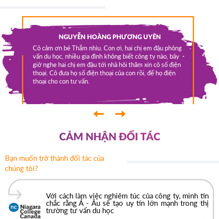
a qua em
NGUYỄN HOÀNG PHƯƠNG UYÊN
m Phúc
OCA-
Cô cảm ơn bé Thắm nhìu. Con ơi, hai chị em đậu phỏng
sinh ở
vấn du học, nhiều gia đình không biết công ty nào, bây
Tui được
p các
giờ nghe hai chị em đậu tới nhà hỏi thăm xin cô số điện
lớp 11. N
húc được
thoại. Cô đưa họ số điện thoại của con rồi, để họ điện
việc làm 
t vui
thoại cho con tư vấn.
y là bắt
 - Âu rất
Âu rất
‹
›
CẢM NHẬN ĐỐI TÁC
Bạn muốn trở thành đối tác của
chúng tôi?
Với cách làm việc nghiêm túc của công ty, mình tin
chắc rằng Á - Âu sẽ tạo uy tín lớn mạnh trong thị
trường tư vấn du học