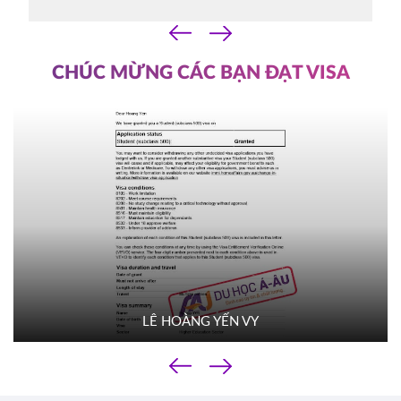
07/10/2025
‹
14h30
›
HOT
ĐĂNG KÝ
CHÚC MỪNG CÁC BẠN ĐẠT VISA
YORKVILLE UNIVERSITY TORONTO
Canada
FILM SCHOOL
03/10/2025
10h00
HOT
ĐĂNG KÝ
TROY UNIVERSITY
Mỹ
02/10/2025
14h00
HOT
ĐĂNG KÝ
LÊ HOÀNG YẾN VY
TACOMA COMMUNITY COLLEGE
Mỹ
‹
01/10/2025
›
10h00
HOT