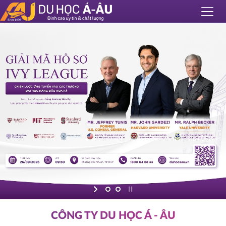
CÔNG TY DU HỌC Á - ÂU