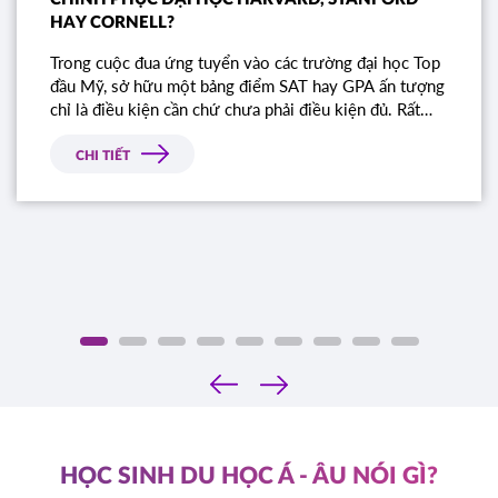
HAY CORNELL?
Trong cuộc đua ứng tuyển vào các trường đại học Top
đầu Mỹ, sở hữu một bảng điểm SAT hay GPA ấn tượng
chỉ là điều kiện cần chứ chưa phải điều kiện đủ. Rất
nhiều học sinh sở hữu điểm số gần như tuyệt đối vẫn
bị từ chối chỉ vì bài luận thiếu chiều sâu. Đâu là tiêu
CHI TIẾT
chí thực sự mà Ban tuyển sinh các trường Ivy League
tìm kiếm?
‹
›
HỌC SINH DU HỌC Á - ÂU NÓI GÌ?