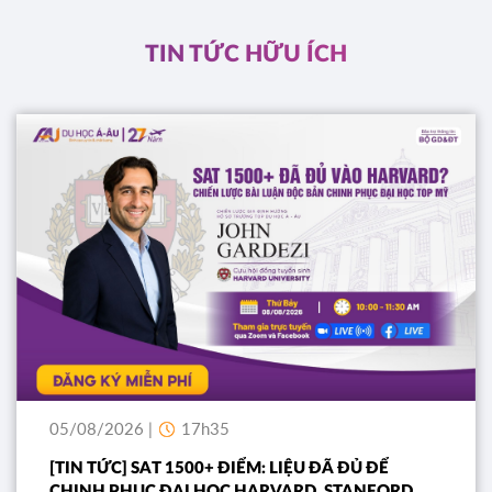
ĐĂNG KÝ
TIN TỨC HỮU ÍCH
05/08/2026 |
17h35
[TIN TỨC] SAT 1500+ ĐIỂM: LIỆU ĐÃ ĐỦ ĐỂ
CHINH PHỤC ĐẠI HỌC HARVARD, STANFORD