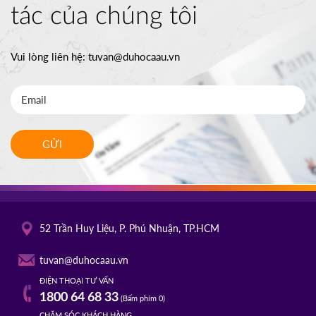
tác của chúng tôi
Vui lòng liên hệ:
tuvan@duhocaau.vn
GỬI
52 Trần Huy Liệu, P. Phú Nhuận, TP.HCM
tuvan@duhocaau.vn
ĐIỆN THOẠI TƯ VẤN
1800 64 68 33
(Bấm phím 0)
CHĂM SÓC KHÁCH HÀNG