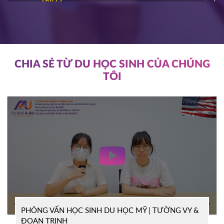
16h22
ĐĂNG KÝ
NIAGARA COLLEGE
Canada
11/03/2026
11h00
HOT
ĐĂNG KÝ
CHIA SẺ TỪ DU HỌC SINH CỦA CHÚNG
TÔI
SOUTHEAST MISSOURI STATE
Mỹ
UNIVERSITY
10/03/2026
14h00
HOT
ĐĂNG KÝ
WRIGHT STATE UNIVERISTY
Mỹ
04/03/2026
15h00
HOT
ĐĂNG KÝ
PHỎNG VẤN HỌC SINH DU HỌC MỸ | TƯỜNG VY &
TỔ CHỨC ICEAP
Canada
ĐOAN TRINH