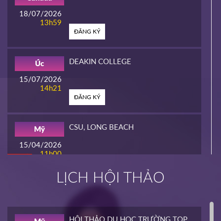
18/07/2026
13h59
ĐĂNG KÝ
DEAKIN COLLEGE
Úc
15/07/2026
14h21
ĐĂNG KÝ
CSU, LONG BEACH
Mỹ
15/04/2026
11h00
HOT
ĐĂNG KÝ
LỊCH HỘI THẢO
INTERLINK
Mỹ
02/04/2026
14h00
HỘI THẢO DU HỌC TRƯỜNG TOP