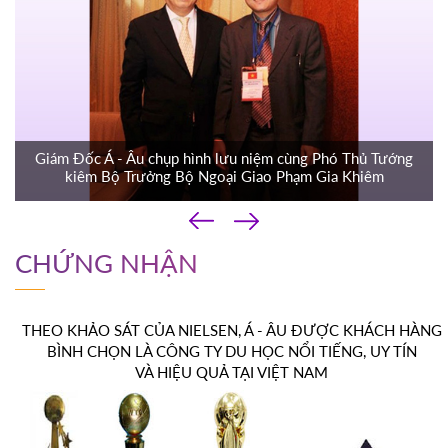
Giám Đốc Á - Âu chụp hình lưu niệm cùng Phó Thủ Tướng
kiêm Bộ Trưởng Bộ Ngoại Giao Phạm Gia Khiêm
‹
›
CHỨNG NHẬN
THEO KHẢO SÁT CỦA NIELSEN, Á - ÂU ĐƯỢC KHÁCH HÀNG
BÌNH CHỌN LÀ CÔNG TY DU HỌC NỔI TIẾNG, UY TÍN
VÀ HIỆU QUẢ TẠI VIỆT NAM