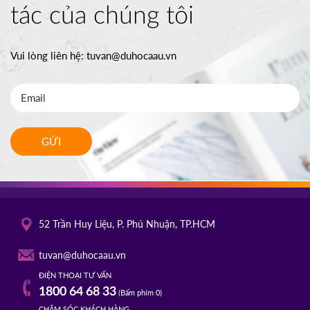
tác của chúng tôi
Vui lòng liên hệ:
tuvan@duhocaau.vn
GỬI
52 Trần Huy Liệu, P. Phú Nhuận, TP.HCM
tuvan@duhocaau.vn
ĐIỆN THOẠI TƯ VẤN
1800 64 68 33
(Bấm phím 0)
CHĂM SÓC KHÁCH HÀNG