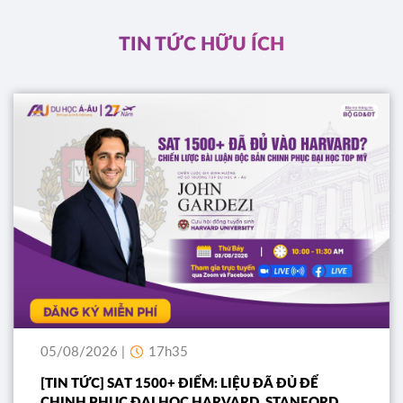
ĐĂNG KÝ
TIN TỨC HỮU ÍCH
05/08/2026 |
17h35
[TIN TỨC] SAT 1500+ ĐIỂM: LIỆU ĐÃ ĐỦ ĐỂ
CHINH PHỤC ĐẠI HỌC HARVARD, STANFORD