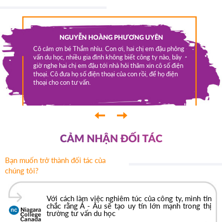
a qua em
NGUYỄN HOÀNG PHƯƠNG UYÊN
m Phúc
OCA-
Cô cảm ơn bé Thắm nhìu. Con ơi, hai chị em đậu phỏng
sinh ở
vấn du học, nhiều gia đình không biết công ty nào, bây
Tui được
p các
giờ nghe hai chị em đậu tới nhà hỏi thăm xin cô số điện
lớp 11. N
húc được
thoại. Cô đưa họ số điện thoại của con rồi, để họ điện
việc làm 
t vui
thoại cho con tư vấn.
y là bắt
 - Âu rất
Âu rất
‹
›
CẢM NHẬN ĐỐI TÁC
Bạn muốn trở thành đối tác của
chúng tôi?
Với cách làm việc nghiêm túc của công ty, mình tin
chắc rằng Á - Âu sẽ tạo uy tín lớn mạnh trong thị
trường tư vấn du học