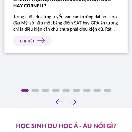
HAY CORNELL?
Trong cuộc đua ứng tuyển vào các trường đại học Top
đầu Mỹ, sở hữu một bảng điểm SAT hay GPA ấn tượng
chỉ là điều kiện cần chứ chưa phải điều kiện đủ. Rất
nhiều học sinh sở hữu điểm số gần như tuyệt đối vẫn
bị từ chối chỉ vì bài luận thiếu chiều sâu. Đâu là tiêu
CHI TIẾT
chí thực sự mà Ban tuyển sinh các trường Ivy League
tìm kiếm?
‹
›
HỌC SINH DU HỌC Á - ÂU NÓI GÌ?