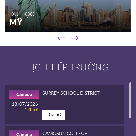
DU HỌC
MỸ
‹
DU HỌC
›
MỸ
Chương trình phổ thông
LỊCH TIẾP TRƯỜNG
Chương trình cao đẳng
Chương trình đại học & sau đại học
Kinh nghiệm du học
SURREY SCHOOL DISTRICT
Canada
XEM THÊM
18/07/2026
13h59
ĐĂNG KÝ
CAMOSUN COLLEGE
Canada