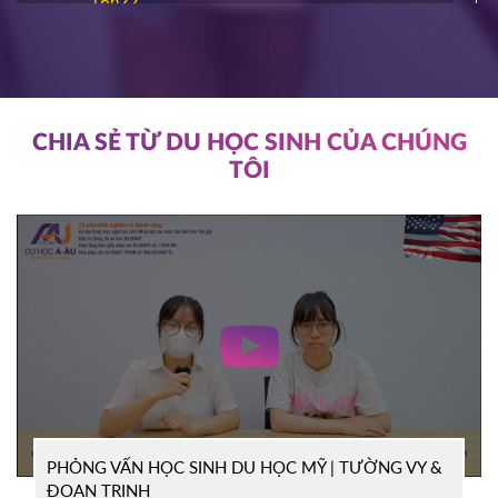
16h22
ĐĂNG KÝ
NIAGARA COLLEGE
Canada
11/03/2026
11h00
HOT
ĐĂNG KÝ
CHIA SẺ TỪ DU HỌC SINH CỦA CHÚNG
TÔI
SOUTHEAST MISSOURI STATE
Mỹ
UNIVERSITY
10/03/2026
14h00
HOT
ĐĂNG KÝ
WRIGHT STATE UNIVERISTY
Mỹ
04/03/2026
15h00
HOT
ĐĂNG KÝ
PHỎNG VẤN HỌC SINH DU HỌC MỸ | TƯỜNG VY &
TỔ CHỨC ICEAP
Canada
ĐOAN TRINH