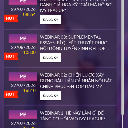
Mỹ
HOT
DANH GIÁ HOA KỲ ''GIẢI MÃ HỒ SƠ
ĐĂNG KÝ
29/07/2026
IVY LEAGUE''
08h54
HOT
ĐĂNG KÝ
CALIFORNIA STATE UNIVERSITY,
Mỹ
EAST BAY CONTINUING
25/03/2026
EDUCATION
10h00
WEBINAR 03: SUPPLEMENTAL
Mỹ
HOT
ESSAYS: BÍ QUYẾT THUYẾT PHỤC
ĐĂNG KÝ
29/08/2026
HỘI ĐỒNG TUYỂN SINH ĐH TOP
10h00
ĐẦU MỸ
HOT
ĐĂNG KÝ
PIERCE COLLEGE
Mỹ
23/03/2026
14h00
WEBINAR 02: CHIẾN LƯỢC XÂY
Mỹ
HOT
DỰNG BÀI LUẬN CÁ NHÂN NỔI BẬT
ĐĂNG KÝ
27/07/2026
CHINH PHỤC ĐH TOP ĐẦU MỸ
16h10
HOT
ĐĂNG KÝ
WHATCOM COMMUNITY COLLEGE
Mỹ
16/03/2026
16h00
WEBINAR 1: HÈ NÀY LÀM GÌ ĐỂ
Mỹ
HOT
TĂNG CƠ HỘI VÀO IVY LEAGUE?
ĐĂNG KÝ
27/07/2026