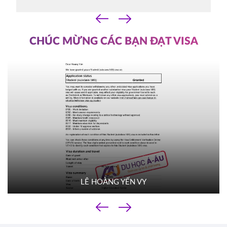
07/10/2025
‹
14h30
›
HOT
ĐĂNG KÝ
CHÚC MỪNG CÁC BẠN ĐẠT VISA
YORKVILLE UNIVERSITY TORONTO
Canada
FILM SCHOOL
03/10/2025
10h00
HOT
ĐĂNG KÝ
TROY UNIVERSITY
Mỹ
02/10/2025
14h00
HOT
ĐĂNG KÝ
LÊ HOÀNG YẾN VY
TACOMA COMMUNITY COLLEGE
Mỹ
‹
01/10/2025
›
10h00
HOT