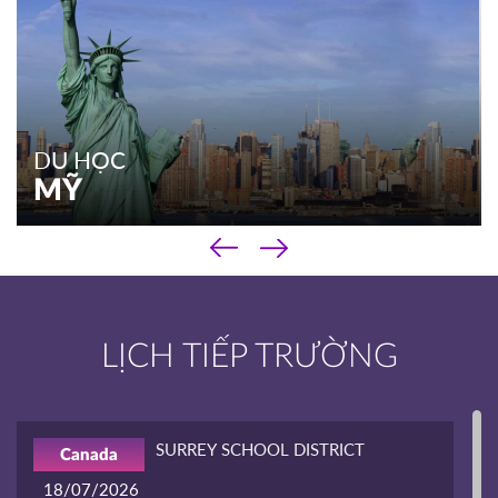
DU HỌC
MỸ
‹
DU HỌC
›
MỸ
Chương trình phổ thông
LỊCH TIẾP TRƯỜNG
Chương trình cao đẳng
Chương trình đại học & sau đại học
Kinh nghiệm du học
SURREY SCHOOL DISTRICT
Canada
XEM THÊM
18/07/2026