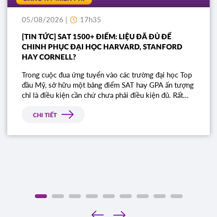
05/08/2026 |
17h35
[TIN TỨC] SAT 1500+ ĐIỂM: LIỆU ĐÃ ĐỦ ĐỂ
CHINH PHỤC ĐẠI HỌC HARVARD, STANFORD
HAY CORNELL?
Trong cuộc đua ứng tuyển vào các trường đại học Top
đầu Mỹ, sở hữu một bảng điểm SAT hay GPA ấn tượng
chỉ là điều kiện cần chứ chưa phải điều kiện đủ. Rất
nhiều học sinh sở hữu điểm số gần như tuyệt đối vẫn
bị từ chối chỉ vì bài luận thiếu chiều sâu. Đâu là tiêu
CHI TIẾT
chí thực sự mà Ban tuyển sinh các trường Ivy League
tìm kiếm?
‹