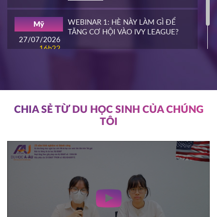
16/03/2026
16h00
WEBINAR 1: HÈ NÀY LÀM GÌ ĐỂ
Mỹ
HOT
TĂNG CƠ HỘI VÀO IVY LEAGUE?
ĐĂNG KÝ
27/07/2026
16h22
ĐĂNG KÝ
NIAGARA COLLEGE
Canada
11/03/2026
11h00
HOT
ĐĂNG KÝ
CHIA SẺ TỪ DU HỌC SINH CỦA CHÚNG
TÔI
SOUTHEAST MISSOURI STATE
Mỹ
UNIVERSITY
10/03/2026
14h00
HOT
ĐĂNG KÝ
WRIGHT STATE UNIVERISTY
Mỹ
04/03/2026
15h00