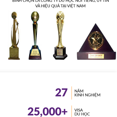
BÌNH CHỌN LÀ CÔNG TY DU HỌC NỔI TIẾNG, UY TÍN
VÀ HIỆU QUẢ TẠI VIỆT NAM
27
NĂM
KINH NGHIỆM
25,000
+
VISA
DU HỌC