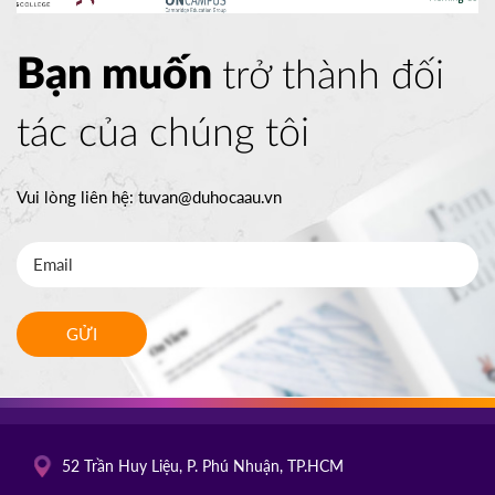
Bạn muốn
trở thành đối
tác của chúng tôi
Vui lòng liên hệ:
tuvan@duhocaau.vn
GỬI
52 Trần Huy Liệu, P. Phú Nhuận, TP.HCM