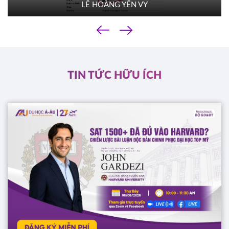
LÊ HOÀNG YẾN VY
TACOMA COMMUNITY COLLEGE
Mỹ
‹
01/10/2025
›
10h00
HOT
ĐĂNG KÝ
TIN TỨC HỮU ÍCH