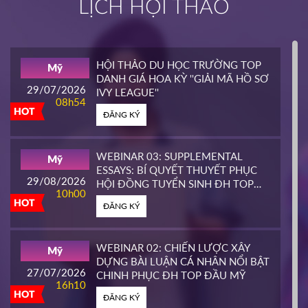
LỊCH HỘI THẢO
INTERLINK
Mỹ
02/04/2026
14h00
HỘI THẢO DU HỌC TRƯỜNG TOP
Mỹ
HOT
DANH GIÁ HOA KỲ ''GIẢI MÃ HỒ SƠ
ĐĂNG KÝ
29/07/2026
IVY LEAGUE''
08h54
HOT
ĐĂNG KÝ
CALIFORNIA STATE UNIVERSITY,
Mỹ
EAST BAY CONTINUING
25/03/2026
EDUCATION
10h00
WEBINAR 03: SUPPLEMENTAL
Mỹ
HOT
ESSAYS: BÍ QUYẾT THUYẾT PHỤC
ĐĂNG KÝ
29/08/2026
HỘI ĐỒNG TUYỂN SINH ĐH TOP
10h00
ĐẦU MỸ
HOT
ĐĂNG KÝ
PIERCE COLLEGE
Mỹ
23/03/2026
14h00
WEBINAR 02: CHIẾN LƯỢC XÂY
Mỹ
HOT
DỰNG BÀI LUẬN CÁ NHÂN NỔI BẬT
ĐĂNG KÝ
27/07/2026
CHINH PHỤC ĐH TOP ĐẦU MỸ
16h10
HOT
ĐĂNG KÝ
WHATCOM COMMUNITY COLLEGE
Mỹ