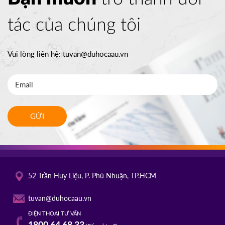
tác của chúng tôi
Vui lòng liên hệ:
tuvan@duhocaau.vn
GỬI
52 Trần Huy Liệu, P. Phú Nhuận, TP.HCM
tuvan@duhocaau.vn
ĐIỆN THOẠI TƯ VẤN