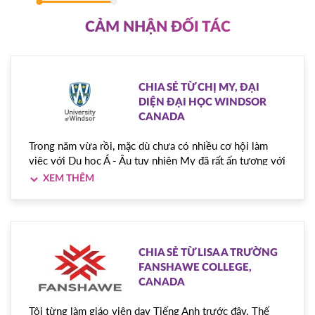
CẢM NHẬN ĐỐI TÁC
CHIA SẺ TỪ CHỊ MY, ĐẠI
DIỆN ĐẠI HỌC WINDSOR
CANADA
Trong năm vừa rồi, mặc dù chưa có nhiều cơ hội làm
việc với Du học Á - Âu tuy nhiên My đã rất ấn tượng với
sự chuyên nghiệp và chu đáo của team với đại diện
trường và với các sinh viên thông qua buổi livestream
chia sẻ về trường Đại học Windsor cũng như những
kinh nghiệm học tập, làm việc tại Canada. Các tư vấn từ
Á - Âu luôn ưu tiên đặt lợi ích của sinh viên lên hàng
đầu và đưa ra cho các bạn những lựa chọn trường và
CHIA SẺ TỪ LISA A TRƯỜNG
ngành nghề phù hợp nhất với khả năng và background
FANSHAWE COLLEGE,
của mỗi bạn. Và UWindsor rất vinh dự được là 1 trong
CANADA
những lựa chọn đó.
Tôi từng làm giáo viên dạy Tiếng Anh trước đây. Thế