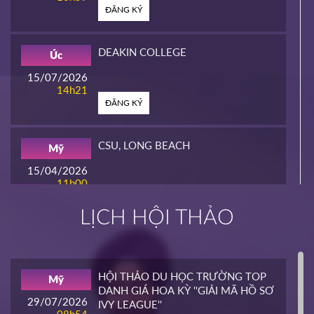
ĐĂNG KÝ
DEAKIN COLLEGE
Úc
15/07/2026
14h21
ĐĂNG KÝ
CSU, LONG BEACH
Mỹ
15/04/2026
11h00
HOT
ĐĂNG KÝ
LỊCH HỘI THẢO
INTERLINK
Mỹ
02/04/2026
14h00
HỘI THẢO DU HỌC TRƯỜNG TOP
Mỹ
HOT
DANH GIÁ HOA KỲ ''GIẢI MÃ HỒ SƠ
ĐĂNG KÝ
29/07/2026
IVY LEAGUE''
08h54