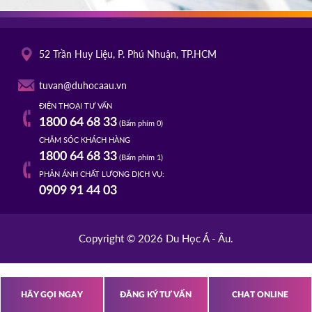
52 Trần Huy Liệu, P. Phú Nhuận, TP.HCM
tuvan@duhocaau.vn
ĐIỆN THOẠI TƯ VẤN
1800 64 68 33
(Bấm phím 0)
CHĂM SÓC KHÁCH HÀNG
1800 64 68 33
(Bấm phím 1)
PHẢN ÁNH CHẤT LƯỢNG DỊCH VỤ:
0909 91 44 03
Copyright © 2026 Du Học Á - Âu.
HÃY GỌI NGAY
ĐĂNG KÝ TƯ VẤN
CHAT ONLINE
s