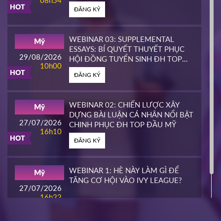
HOT
ĐĂNG KÝ
CALIFORNIA STATE UNIVERSITY,
Mỹ
EAST BAY CONTINUING
25/03/2026
EDUCATION
10h00
WEBINAR 03: SUPPLEMENTAL
Mỹ
HOT
ESSAYS: BÍ QUYẾT THUYẾT PHỤC
ĐĂNG KÝ
29/08/2026
HỘI ĐỒNG TUYỂN SINH ĐH TOP
10h00
ĐẦU MỸ
HOT
ĐĂNG KÝ
PIERCE COLLEGE
Mỹ
23/03/2026
14h00
WEBINAR 02: CHIẾN LƯỢC XÂY
Mỹ
HOT
DỰNG BÀI LUẬN CÁ NHÂN NỔI BẬT
ĐĂNG KÝ
27/07/2026
CHINH PHỤC ĐH TOP ĐẦU MỸ
16h10
HOT
ĐĂNG KÝ
WHATCOM COMMUNITY COLLEGE
Mỹ
16/03/2026
16h00
WEBINAR 1: HÈ NÀY LÀM GÌ ĐỂ
Mỹ
HOT
TĂNG CƠ HỘI VÀO IVY LEAGUE?
ĐĂNG KÝ
27/07/2026
16h22
ĐĂNG KÝ
NIAGARA COLLEGE
Canada