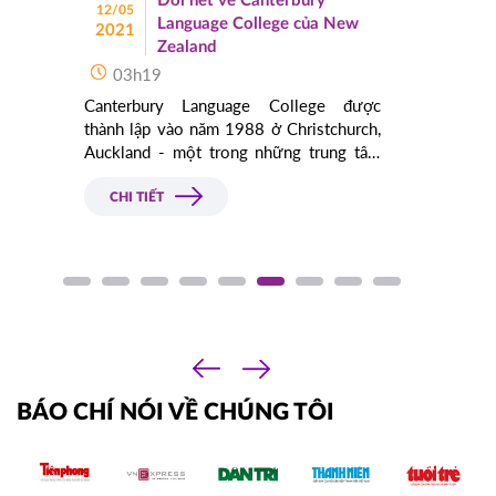
Đôi nét về Canterbury
12/05
Language College của New
2021
Zealand
YORKVILLE UNIVERSITY TORONTO
Canada
03h19
FILM SCHOOL
Canterbury Language College được
03/10/2025
10h00
thành lập vào năm 1988 ở Christchurch,
HOT
ĐĂNG KÝ
Auckland - một trong những trung tâm
sầm uất của New Zealand. Một vài thông
tin chia sẻ cùng các bạn học sinh, sinh
CHI TIẾT
TROY UNIVERSITY
Mỹ
viên đang có mong muốn du học New
Zealand.
02/10/2025
14h00
HOT
ĐĂNG KÝ
‹
TACOMA COMMUNITY COLLEGE
Mỹ
›
01/10/2025
BÁO CHÍ NÓI VỀ CHÚNG TÔI
10h00
HOT
ĐĂNG KÝ