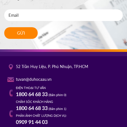
GỬI
52 Trần Huy Liệu, P. Phú Nhuận, TP.HCM
tuvan@duhocaau.vn
ĐIỆN THOẠI TƯ VẤN
1800 64 68 33
(Bấm phím 0)
CHĂM SÓC KHÁCH HÀNG
1800 64 68 33
(Bấm phím 1)
PHẢN ÁNH CHẤT LƯỢNG DỊCH VỤ:
0909 91 44 03