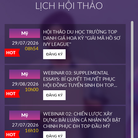
LỊCH HỘI THẢO
INTERLINK
Mỹ
02/04/2026
14h00
HỘI THẢO DU HỌC TRƯỜNG TOP
Mỹ
HOT
DANH GIÁ HOA KỲ ''GIẢI MÃ HỒ SƠ
ĐĂNG KÝ
29/07/2026
IVY LEAGUE''
08h54
HOT
ĐĂNG KÝ
CALIFORNIA STATE UNIVERSITY,
Mỹ
EAST BAY CONTINUING
25/03/2026
EDUCATION
10h00
WEBINAR 03: SUPPLEMENTAL
Mỹ
HOT
ESSAYS: BÍ QUYẾT THUYẾT PHỤC
ĐĂNG KÝ
29/08/2026
HỘI ĐỒNG TUYỂN SINH ĐH TOP
10h00
ĐẦU MỸ
HOT
ĐĂNG KÝ
PIERCE COLLEGE
Mỹ
23/03/2026
14h00
WEBINAR 02: CHIẾN LƯỢC XÂY
Mỹ
HOT
DỰNG BÀI LUẬN CÁ NHÂN NỔI BẬT
ĐĂNG KÝ
27/07/2026
CHINH PHỤC ĐH TOP ĐẦU MỸ
16h10
HOT
ĐĂNG KÝ