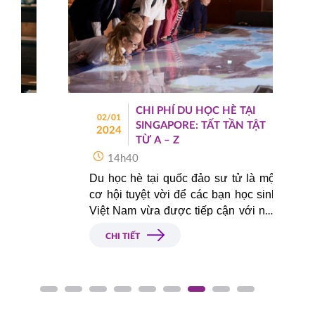
15h00
HOT
ĐĂNG KÝ
TỔ CHỨC ICEAP
Canada
07/10/2025
14h30
HOT
ĐĂNG KÝ
CHI PHÍ DU HỌC HÈ TẠI
02/01
SINGAPORE: TẤT TẦN TẬT
2024
TỪ A – Z
YORKVILLE UNIVERSITY TORONTO
Canada
14h40
FILM SCHOOL
03/10/2025
Du học hè tại quốc đảo sư tử là một 
10h00
cơ hội tuyệt vời để các bạn học sinh 
HOT
ĐĂNG KÝ
Việt Nam vừa được tiếp cận với nền 
giáo dục tiên tiến, cũng như khám 
CHI TIẾT
phá văn hóa, cuộc sống hiện đại tại 
TROY UNIVERSITY
Mỹ
một quốc gia được mệnh danh “con 
02/10/2025
rồng châu Á”. Nhưng bạn cần phải 
14h00
chuẩn bị gì cho chuyến du học hè của 
HOT
ĐĂNG KÝ
mình và chi phí du học hè tại 