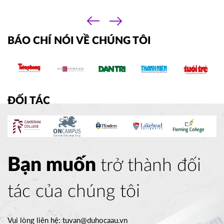
Singapore là bao nhiêu? 
Hãy cùng 
‹
TACOMA COMMUNITY COLLEGE
Du Học Á – Âu tìm hiểu tất tần tật về 
Mỹ
›
vấn đề này nhé. 
01/10/2025
BÁO CHÍ NÓI VỀ CHÚNG TÔI
10h00
HOT
ĐĂNG KÝ
ĐỐI TÁC
Bạn muốn
trở thành đối
tác của chúng tôi
Vui lòng liên hệ:
tuvan@duhocaau.vn