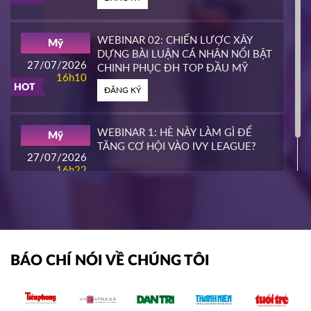
PIERCE COLLEGE
Mỹ
23/03/2026
14h00
WEBINAR 02: CHIẾN LƯỢC XÂY
Mỹ
HOT
DỰNG BÀI LUẬN CÁ NHÂN NỔI BẬT
ĐĂNG KÝ
27/07/2026
CHINH PHỤC ĐH TOP ĐẦU MỸ
16h10
HOT
ĐĂNG KÝ
WHATCOM COMMUNITY COLLEGE
Mỹ
16/03/2026
16h00
WEBINAR 1: HÈ NÀY LÀM GÌ ĐỂ
Mỹ
HOT
TĂNG CƠ HỘI VÀO IVY LEAGUE?
ĐĂNG KÝ
27/07/2026
16h22
ĐĂNG KÝ
NIAGARA COLLEGE
Canada
11/03/2026
11h00
HOT
ĐĂNG KÝ
BÁO CHÍ NÓI VỀ CHÚNG TÔI
SOUTHEAST MISSOURI STATE
Mỹ
UNIVERSITY
10/03/2026