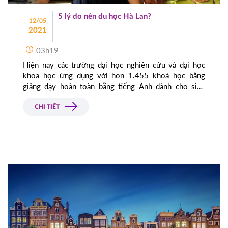
5 lý do nên du học Hà Lan?
12/05
2021
03h19
Hiện nay các trường đại học nghiên cứu và đại học
khoa học ứng dụng với hơn 1.455 khoá học bằng
giảng dạy hoàn toàn bằng tiếng Anh dành cho sinh
viên quốc tế. Hà Lan là một trong những nước có số
sinh viên quốc tế theo học đông nhất, điều này giúp
CHI TIẾT
Hà Lan trở thành quốc gia có nền giáo dục hàng đầu tại
Châu âu.