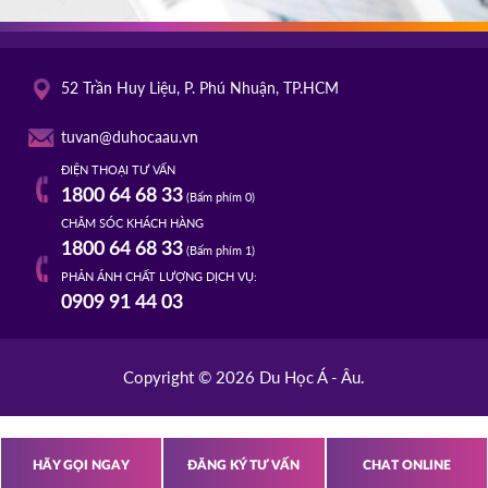
TROY UNIVERSITY
Mỹ
02/10/2025
52 Trần Huy Liệu, P. Phú Nhuận, TP.HCM
14h00
HOT
ĐĂNG KÝ
tuvan@duhocaau.vn
ĐIỆN THOẠI TƯ VẤN
TACOMA COMMUNITY COLLEGE
Mỹ
1800 64 68 33
(Bấm phím 0)
01/10/2025
CHĂM SÓC KHÁCH HÀNG
10h00
1800 64 68 33
(Bấm phím 1)
HOT
ĐĂNG KÝ
PHẢN ÁNH CHẤT LƯỢNG DỊCH VỤ:
0909 91 44 03
Copyright © 2026 Du Học Á - Âu.
HÃY GỌI NGAY
ĐĂNG KÝ TƯ VẤN
CHAT ONLINE
s