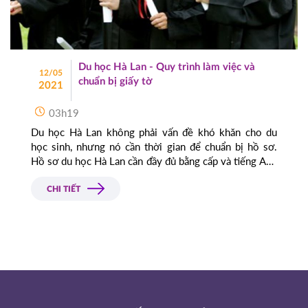
Du học Hà Lan - Quy trình làm việc và
12/05
chuẩn bị giấy tờ
2021
03h19
Du học Hà Lan không phải vấn đề khó khăn cho du
học sinh, nhưng nó cần thời gian để chuẩn bị hồ sơ.
Hồ sơ du học Hà Lan cần đầy đủ bằng cấp và tiếng Anh
theo yêu cầu của trường và thời gian xét hồ sơ thương
từ 12- 20 tuần.
CHI TIẾT