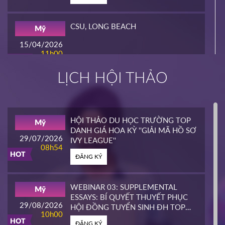
CSU, LONG BEACH
Mỹ
15/04/2026
11h00
HOT
ĐĂNG KÝ
LỊCH HỘI THẢO
INTERLINK
Mỹ
02/04/2026
14h00
HỘI THẢO DU HỌC TRƯỜNG TOP
Mỹ
HOT
DANH GIÁ HOA KỲ ''GIẢI MÃ HỒ SƠ
ĐĂNG KÝ
29/07/2026
IVY LEAGUE''
08h54
HOT
ĐĂNG KÝ
CALIFORNIA STATE UNIVERSITY,
Mỹ
EAST BAY CONTINUING
25/03/2026
EDUCATION
10h00
WEBINAR 03: SUPPLEMENTAL
Mỹ
HOT
ESSAYS: BÍ QUYẾT THUYẾT PHỤC
ĐĂNG KÝ
29/08/2026
HỘI ĐỒNG TUYỂN SINH ĐH TOP
10h00
ĐẦU MỸ
HOT
ĐĂNG KÝ