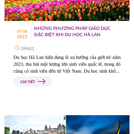
NHỮNG PHƯƠNG PHÁP GIÁO DỤC
07/08
ĐẶC BIỆT KHI DU HỌC HÀ LAN
2023
09h01
Du học Hà Lan hiện đang là xu hướng của giới trẻ năm 
2023, thu hút một lượng lớn sinh viên quốc tế, trong đó 
cũng có sinh viên đến từ Việt Nam. Du học sinh không 
chỉ đánh giá cao nền giáo dục chất lượng, môi trường 
CHI TIẾT
sống an toàn, luật pháp nghiêm minh, phúc lợi xã hội 
tốt; mà còn là chính sách hỗ trợ tài chính hào phóng cho 
du học sinh của chính phủ qua các quỹ học bổng.  