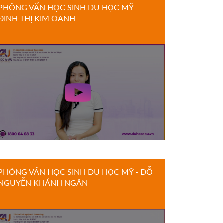
PHỎNG VẤN HỌC SINH DU HỌC MỸ -
ĐINH THỊ KIM OANH
PHỎNG VẤN HỌC SINH DU HỌC MỸ - ĐỖ
NGUYỄN KHÁNH NGÂN