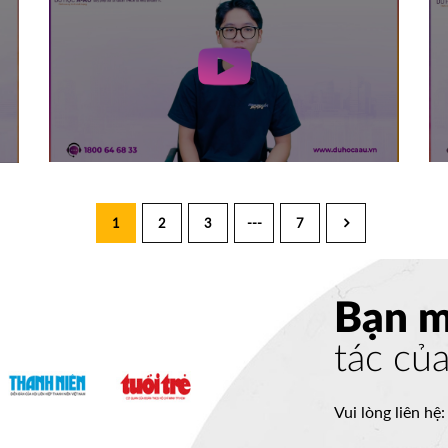
1
2
3
---
7
Bạn 
tác củ
Vui lòng liên hệ