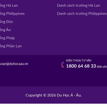
ổng Hà Lan
Danh sách trường Hà Lan
ng Philippines
Danh sách trường Philippines
ổng Đức
ổng Áo
ổng Pháp
ổng Phần Lan
ĐIỆN THOẠI TƯ VẤN
uvan@duhocaau.vn
1800 64 68 33
(Bấm phí
Copyright © 2026 Du Học Á - Âu.