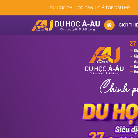
DU HỌC ĐẠI HỌC DANH GIÁ TOP ĐẦU MỸ
(CURRENT)
GIỚI THI