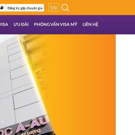
EN
Đăng ký gặp chuyên gia
VISA
ƯU ĐÃI
PHỎNG VẤN VISA MỸ
LIÊN HỆ