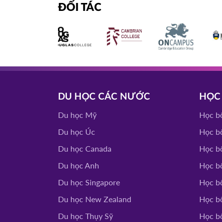
ĐỐI TÁC
DU HỌC CÁC NƯỚC
HỌC
Du học Mỹ
Học b
Du học Úc
Học b
Du học Canada
Học b
Du học Anh
Học b
Du học Singapore
Học b
Du học New Zealand
Học b
Du học Thụy Sỹ
Học b