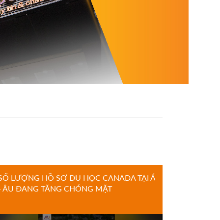
SỐ LƯỢNG HỒ SƠ DU HỌC CANADA TẠI Á
- ÂU ĐANG TĂNG CHÓNG MẶT