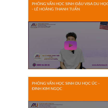
PHỎNG VẤN HỌC SINH ĐẬU VISA DU HỌ
- LÊ HOÀNG THANH TUẤN
PHỎNG VẤN HỌC SINH DU HỌC ÚC -
ĐINH KIM NGỌC