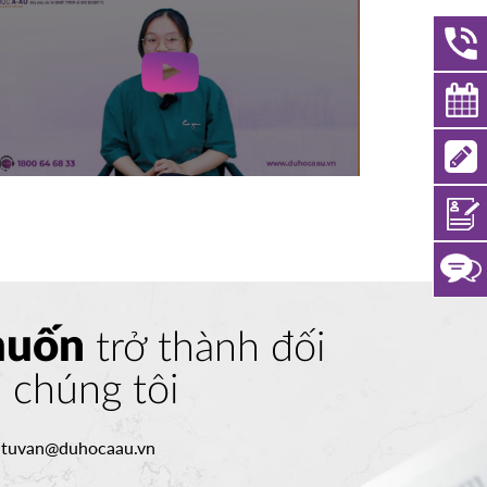
muốn
trở thành đối
a chúng tôi
:
tuvan@duhocaau.vn