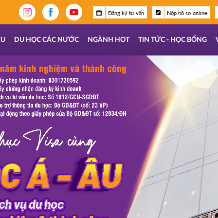
Đăng ký tư vấn
Nộp hồ sơ online
ỆU
DU HỌC CÁC NƯỚC
NGÀNH HOT
TIN TỨC - HỌC BỔNG