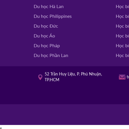
Du học Hà Lan
Học b
Du học Philippines
Học bổ
Du học Đức
Học b
Du học Áo
Học b
Du học Pháp
Học b
Du học Phần Lan
Học b
52 Trần Huy Liệu, P. Phú Nhuận,
t
TP.HCM
s