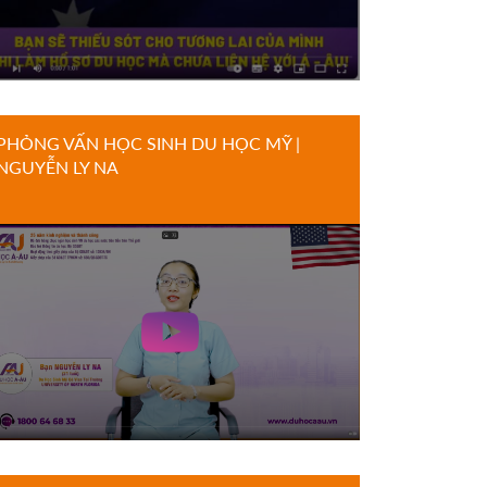
PHỎNG VẤN HỌC SINH DU HỌC MỸ |
NGUYỄN LY NA