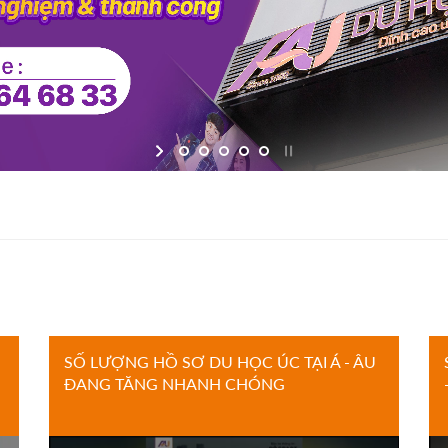
SỐ LƯỢNG HỒ SƠ DU HỌC ÚC TẠI Á - ÂU
ĐANG TĂNG NHANH CHÓNG