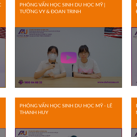
C
PHỎNG VẤN HỌC SINH DU HỌC MỸ |
TƯỜNG VY & ĐOAN TRINH
PHỎNG VẤN HỌC SINH DU HỌC MỸ - LÊ
THANH HUY