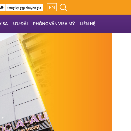
EN
Đăng ký gặp chuyên gia
VISA
ƯU ĐÃI
PHỎNG VẤN VISA MỸ
LIÊN HỆ