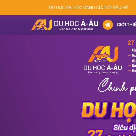
DU HỌC ĐẠI HỌC DANH GIÁ TOP ĐẦU MỸ
(CURRENT)
GIỚI THI