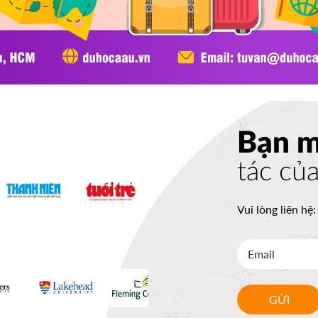
Bạn 
tác củ
Vui lòng liên hệ
GỬI