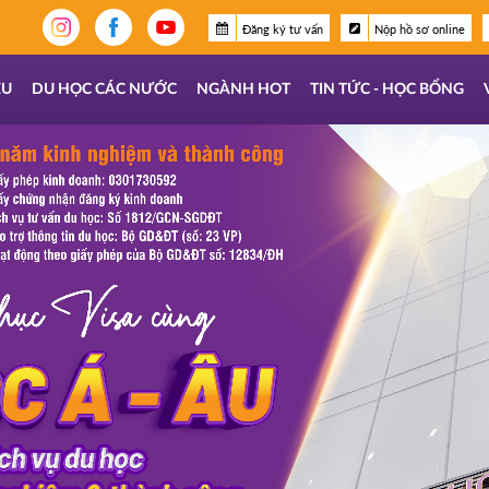
Đăng ký tư vấn
Nộp hồ sơ online
ỆU
DU HỌC CÁC NƯỚC
NGÀNH HOT
TIN TỨC - HỌC BỔNG