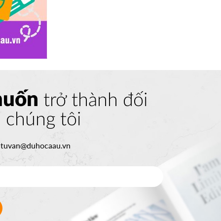
muốn
trở thành đối
a chúng tôi
:
tuvan@duhocaau.vn