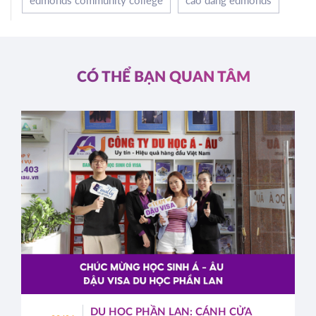
edmonds community college
cao đẳng edmonds
CÓ THỂ BẠN QUAN TÂM
DU HỌC PHẦN LAN: CÁNH CỬA