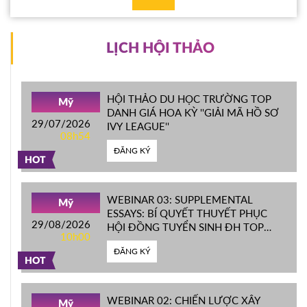
LỊCH HỘI THẢO
HỘI THẢO DU HỌC TRƯỜNG TOP
Mỹ
DANH GIÁ HOA KỲ ''GIẢI MÃ HỒ SƠ
29/07/2026
IVY LEAGUE''
08h54
ĐĂNG KÝ
HOT
WEBINAR 03: SUPPLEMENTAL
Mỹ
ESSAYS: BÍ QUYẾT THUYẾT PHỤC
29/08/2026
HỘI ĐỒNG TUYỂN SINH ĐH TOP
10h00
ĐẦU MỸ
ĐĂNG KÝ
HOT
WEBINAR 02: CHIẾN LƯỢC XÂY
Mỹ