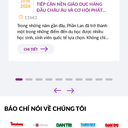
23/06
TIẾP CẬN NỀN GIÁO DỤC HÀNG
2026
ĐẦU CHÂU ÂU VÀ CƠ HỘI PHÁT
TRIỂN TOÀN CẦU
11h43
Trong những năm gần đây, Phần Lan đã trở thành
một trong những điểm đến du học được nhiều
học sinh, sinh viên quốc tế lựa chọn. Không chỉ
nổi tiếng với hệ thống giáo dục chất lượng cao,
quốc gia Bắc Âu này còn được đánh giá cao nhờ
CHI TIẾT
môi trường sống an toàn, hiện đại cùng những
chính sách cởi mở dành cho sinh viên quốc tế.
‹
›
BÁO CHÍ NÓI VỀ CHÚNG TÔI