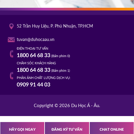
52 Trần Huy Liệu, P. Phú Nhuận, TP.HCM
tuvan@duhocaau.vn
ĐIỆN THOẠI TƯ VẤN
1800 64 68 33
(Bấm phím 0)
CHĂM SÓC KHÁCH HÀNG
1800 64 68 33
(Bấm phím 1)
PHẢN ÁNH CHẤT LƯỢNG DỊCH VỤ:
0909 91 44 03
Copyright © 2026 Du Học Á - Âu.
HÃY GỌI NGAY
ĐĂNG KÝ TƯ VẤN
CHAT ONLINE
s