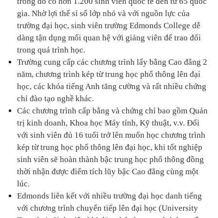
trong đó có hơn 1.200 sinh viên quốc tế đến từ 65 quốc 
gia. 
Nhờ lợi thế sỉ số lớp nhỏ và với nguồn lực của 
trường đại học, sinh viên trường Edmonds College dễ 
dàng tận dụng mối quan hệ với giảng viên để trao đổi 
trong quá trình học.
Trường cung cấp các chương trình lấy bằng Cao đẳng 2 
năm, chương trình kép từ trung học phổ thông lên đại 
học, các khóa tiếng Anh tăng cường và rất nhiều chứng 
chỉ đào tạo nghề khác. 
Các chương trình cấp bằng và chứng chỉ bao gồm Quản 
trị kinh doanh, Khoa học Máy tính, Kỹ thuật, v.v. Đối 
với sinh viên đủ 16 tuổi trở lên muốn học chương trình 
kép từ trung học phổ thông lên đại học, khi tốt nghiệp 
sinh viên sẽ hoàn thành bậc trung học phổ thông đồng 
thời nhận được điểm tích lũy bậc Cao đẳng cùng một 
lúc.
Edmonds liên kết với nhiều trường đại học danh tiếng 
với chương trình chuyển tiếp lên đại học (University 