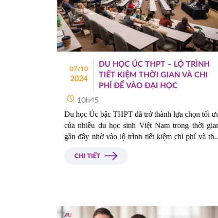
DU HỌC ÚC THPT – LỘ TRÌNH
07/10
TIẾT KIỆM THỜI GIAN VÀ CHI
2024
PHÍ ĐỂ VÀO ĐẠI HỌC
10h45
Du học Úc bậc THPT đã trở thành lựa chọn tối ưu
của nhiều du học sinh Việt Nam trong thời gian
gần đây nhờ vào lộ trình tiết kiệm chi phí và thời
gian vào đại học. Vậy du học Úc cấp 3 có những
CHI TIẾT
lợi thế như thế nào? Điều kiện du học Úc THPT
là gì? Các bạn hãy cùng Du Học Á – Âu tham
khảo thông tin chi tiết qua bài viết sau đây nhé. 