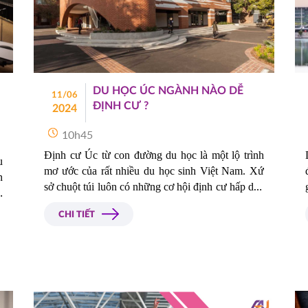
DU HỌC ÚC NGÀNH NÀO DỄ
11/06
ĐỊNH CƯ ?
2024
10h45
Định cư Úc từ con đường du học là một lộ trình 
 
mơ ước của rất nhiều du học sinh Việt Nam. Xứ 
 
sở chuột túi luôn có những cơ hội định cư hấp dẫn 
 
để thu hút nhân tài trong một số lĩnh vực chủ chốt, 
 
CHI TIẾT
được chính phủ tập trung phát triển. Vậy du học 
 
Úc ngành nào dễ định cư và có cơ hội việc làm 
 
hấp dẫn sau khi ra trường?