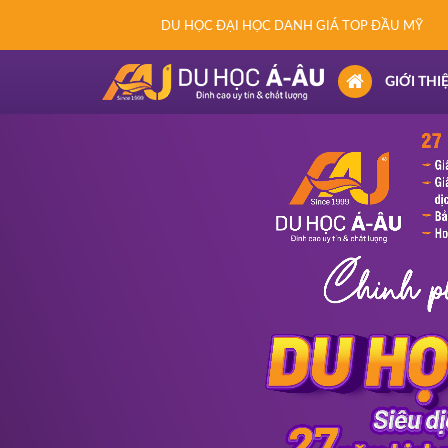
DU HỌC ĐẠI HỌC DANH GIÁ TOP ĐẦU MỸ
(CURRENT)
GIỚI THI