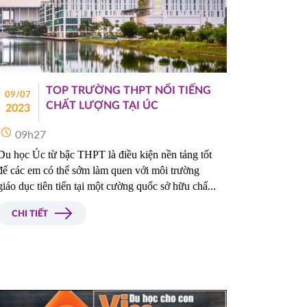
TOP TRƯỜNG THPT NỔI TIẾNG
09/07
CHẤT LƯỢNG TẠI ÚC
2023
09h27
Du học Úc từ bậc THPT là điều kiện nền tảng tốt 
để các em có thể sớm làm quen với môi trường 
giáo dục tiên tiến tại một cường quốc sở hữu chất 
lượng giáo dục cao top đầu và được công nhận 
CHI TIẾT
trên toàn cầu. Các em có thể dễ dàng học thẳng 
lên đại học sau khi tốt nghiệp, sớm hiểu biết văn 
hóa mọi mặt Úc và tích lũy nhiều kiến thức cũng 
như cơ hội thành công trong sự nghiệp và cuộc 
sống.