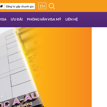
EN
Đăng ký gặp chuyên gia
VISA
ƯU ĐÃI
PHỎNG VẤN VISA MỸ
LIÊN HỆ