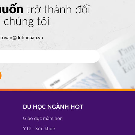
muốn
trở thành đối
a chúng tôi
:
tuvan@duhocaau.vn
DU HỌC NGÀNH HOT
Giáo dục mầm non
Y tế - Sức khoẻ