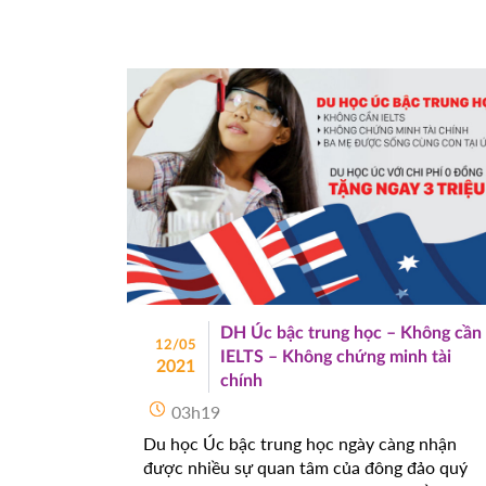
những triển vọng tương lai tươi sáng và 
cơ hội chắc chắn được chuyển tiếp vào 
các trường đại học hàng đầu tại xứ sở 
chuột túi xinh đẹp. 
DH Úc bậc trung học – Không cần
12/05
IELTS – Không chứng minh tài
2021
chính
03h19
Du học Úc bậc trung học ngày càng nhận
được nhiều sự quan tâm của đông đảo quý