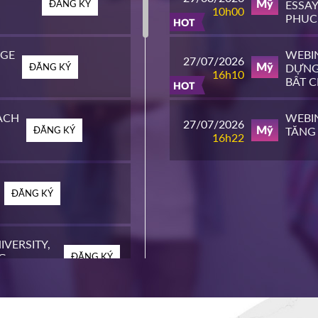
ĐĂNG KÝ
ESSAY
Mỹ
10h00
PHỤC
HOT
ĐH T
EGE
WEBIN
27/07/2026
ĐĂNG KÝ
DỰNG
Mỹ
16h10
BẬT 
HOT
MỸ
ACH
WEBIN
27/07/2026
ĐĂNG KÝ
TĂNG 
Mỹ
16h22
ĐĂNG KÝ
IVERSITY,
G
ĐĂNG KÝ
EGE