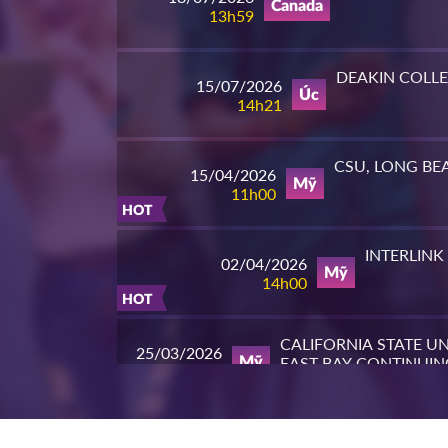
Canada
13h59
DEAKIN COLL
15/07/2026
Úc
14h21
CSU, LONG BE
15/04/2026
Mỹ
11h00
HOT
INTERLINK
02/04/2026
Mỹ
14h00
HOT
CALIFORNIA STATE UN
25/03/2026
EAST BAY CONTINUIN
Mỹ
10h00
EDUCATION
HOT
PIERCE COLL
23/03/2026