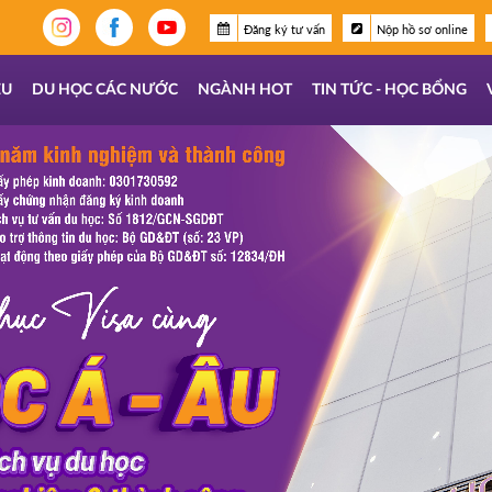
Đăng ký tư vấn
Nộp hồ sơ online
ỆU
DU HỌC CÁC NƯỚC
NGÀNH HOT
TIN TỨC - HỌC BỔNG