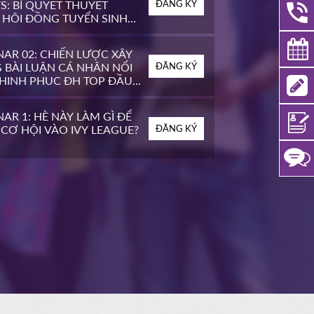
S: BÍ QUYẾT THUYẾT
ĐĂNG KÝ
 HỘI ĐỒNG TUYỂN SINH
OP ĐẦU MỸ
AR 02: CHIẾN LƯỢC XÂY
 BÀI LUẬN CÁ NHÂN NỔI
ĐĂNG KÝ
CHINH PHỤC ĐH TOP ĐẦU
AR 1: HÈ NÀY LÀM GÌ ĐỂ
CƠ HỘI VÀO IVY LEAGUE?
ĐĂNG KÝ