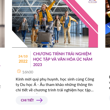
CHƯƠNG TRÌNH TRẢI NGHIỆM
24/10
HỌC TẬP VÀ VĂN HÓA ÚC NĂM
2022
2023
16h00
Kính mời quý phụ huynh, học sinh cùng Công
ty Du học Á - Âu tham khảo những thông tin
 
chi tiết về chương trình trải nghiệm học tập
và văn hóa Úc 2023 được tổ chức bởi
Annalink Tours trong bài đọc sau đây.
CHI TIẾT