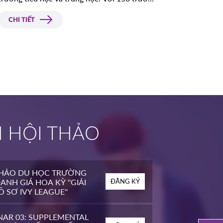
tại Sydney và các vùng lân cận.
CHI TIẾT
H HỘI THẢO
THẢO DU HỌC TRƯỜNG
ANH GIÁ HOA KỲ ''GIẢI
ĐĂNG KÝ
 SƠ IVY LEAGUE''
NAR 03: SUPPLEMENTAL