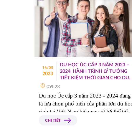
DU HỌC ÚC CẤP 3 NĂM 2023 –
16/05
2024, HÀNH TRÌNH LÝ TƯỞNG
2023
TIẾT KIỆM THỜI GIAN CHO DU
HỌC SINH
09h23
Du học Úc cấp 3 năm 2023 - 2024 đang 
là lựa chọn phổ biến của phần lớn du học
sinh tại Việt Nam hiện nay vì lợi thế tiết 
kiệm thời gian, giúp các em sớm làm 
CHI TIẾT
quen với môi trường quốc tế, mở ra 