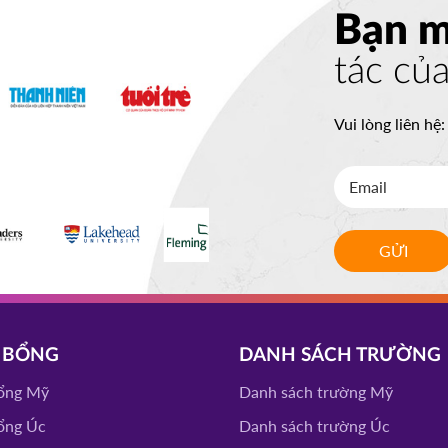
ĐĂNG KÝ
Bạn 
tác củ
ITY
ĐĂNG KÝ
Vui lòng liên hệ
LLEGE
ĐĂNG KÝ
GỬI
 STATE
ĐĂNG KÝ
VERISTY
 BỔNG
DANH SÁCH TRƯỜNG
ĐĂNG KÝ
ổng Mỹ
Danh sách trường Mỹ
ổng Úc
Danh sách trường Úc
CEAP
ĐĂNG KÝ