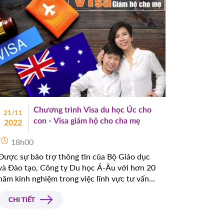
Chương trình Visa du học Úc cho
21/11
con - Visa giám hộ cho cha mẹ
2022
18h00
Được sự bảo trợ thông tin của Bộ Giáo dục
và Đào tạo, Công ty Du học Á-Âu với hơn 20
năm kinh nghiệm trong việc lĩnh vực tư vấn
du học, là đơn vị tiên phong và uy tín hàng
đầu trong tư vấn du học Úc, đã đưa thành
CHI TIẾT
công hàng ngàn học sinh đến với xứ sở Chuột
túi tươi đẹp. Hiện nay công ty đang triển