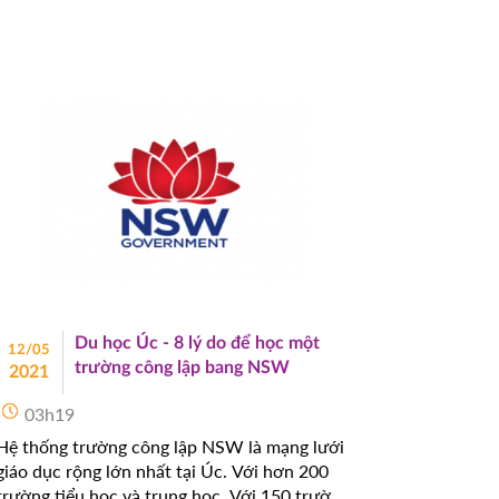
khai: “Chương trình Visa du học Úc cho con -
Visa giám hộ cho cha mẹ”. Đây là chương
trình dành cho học sinh dưới 18 tuổi đi du
học có cha mẹ đi theo giám hộ.
Du học Úc - 8 lý do để học một
12/05
trường công lập bang NSW
2021
03h19
Hệ thống trường công lập NSW là mạng lưới
giáo dục rộng lớn nhất tại Úc. Với hơn 200
trường tiểu học và trung học. Với 150 trường