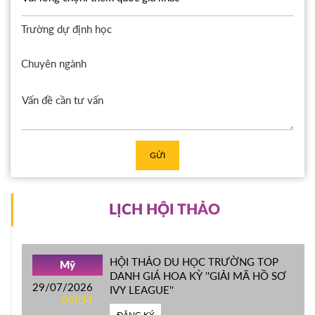
Trường dự định học
Chuyên ngành
GỬI
LỊCH HỘI THẢO
HỘI THẢO DU HỌC TRƯỜNG TOP
Mỹ
DANH GIÁ HOA KỲ ''GIẢI MÃ HỒ SƠ
29/07/2026
IVY LEAGUE''
08h54
ĐĂNG KÝ