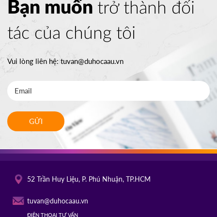
Bạn muốn
trở thành đối
tác của chúng tôi
Vui lòng liên hệ:
tuvan@duhocaau.vn
GỬI
52 Trần Huy Liệu, P. Phú Nhuận, TP.HCM
tuvan@duhocaau.vn
ĐIỆN THOẠI TƯ VẤN