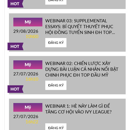
HOT
WEBINAR 03: SUPPLEMENTAL
Mỹ
ESSAYS: BÍ QUYẾT THUYẾT PHỤC
29/08/2026
HỘI ĐỒNG TUYỂN SINH ĐH TOP
10h00
ĐẦU MỸ
ĐĂNG KÝ
HOT
WEBINAR 02: CHIẾN LƯỢC XÂY
Mỹ
DỰNG BÀI LUẬN CÁ NHÂN NỔI BẬT
27/07/2026
CHINH PHỤC ĐH TOP ĐẦU MỸ
16h10
ĐĂNG KÝ
HOT
WEBINAR 1: HÈ NÀY LÀM GÌ ĐỂ
Mỹ
TĂNG CƠ HỘI VÀO IVY LEAGUE?
27/07/2026
16h22
ĐĂNG KÝ