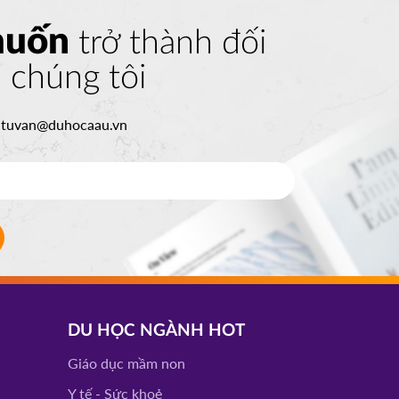
muốn
trở thành đối
a chúng tôi
:
tuvan@duhocaau.vn
DU HỌC NGÀNH HOT
Giáo dục mầm non
Y tế - Sức khoẻ