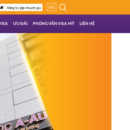
EN
Đăng ký gặp chuyên gia
VISA
ƯU ĐÃI
PHỎNG VẤN VISA MỸ
LIÊN HỆ