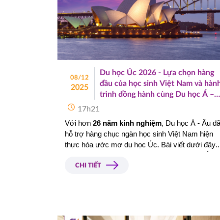
Du học Úc 2026 - Lựa chọn hàng
08/12
đầu của học sinh Việt Nam và hàn
2025
trình đồng hành cùng Du học Á –
Âu
17h21
Với hơn 
26 năm kinh nghiệm
, Du học Á - Âu đã
hỗ trợ hàng chục ngàn học sinh Việt Nam hiện 
thực hóa ước mơ du học Úc. Bài viết dưới đây 
sẽ giúp bạn có cái nhìn toàn diện về du học Úc 
2026, đồng thời giới thiệu những trường đại học -
CHI TIẾT
cao đẳng uy tín mà Á - Âu đang là đơn vị đại diện
tuyển sinh chính thức tại Việt Nam.