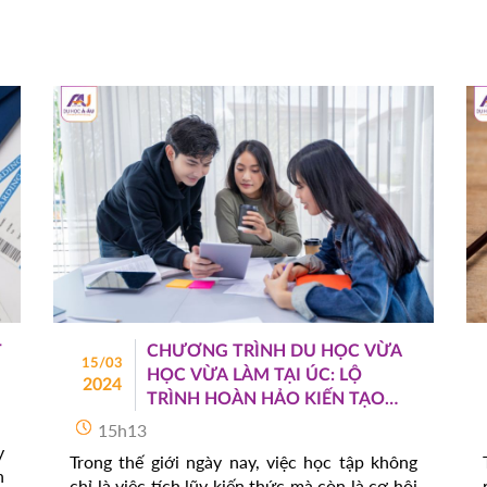
Anh khi du học Úc, điểm IELTS bao nhiêu để
du học Úc cùng với danh sách các trường top
đầu tại Úc.
T
CHƯƠNG TRÌNH DU HỌC VỪA
15/03
HỌC VỪA LÀM TẠI ÚC: LỘ
2024
TRÌNH HOÀN HẢO KIẾN TẠO
ƯỚC MƠ TẠI XỨ SỞ CHUỘT
15h13
TÚI
y
Trong thế giới ngày nay, việc học tập không
n
chỉ là việc tích lũy kiến thức mà còn là cơ hội