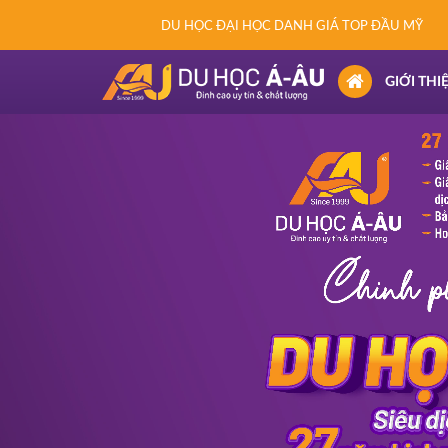
DU HỌC ĐẠI HỌC DANH GIÁ TOP ĐẦU MỸ
(CURRENT)
GIỚI THI