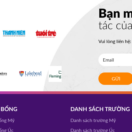
EGE
ĐĂNG KÝ
Bạn 
tác củ
ITY
ĐĂNG KÝ
Vui lòng liên hệ
LLEGE
ĐĂNG KÝ
GỬI
 STATE
ĐĂNG KÝ
VERISTY
 BỔNG
DANH SÁCH TRƯỜNG
ĐĂNG KÝ
ổng Mỹ
Danh sách trường Mỹ
ổng Úc
Danh sách trường Úc
CEAP