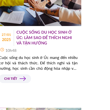
CUỘC SỐNG DU HỌC SINH Ở
27/01
ÚC: LÀM SAO ĐỂ THÍCH NGHI
2025
VÀ TẬN HƯỞNG
10h48
Cuộc sống du học sinh ở Úc mang đến nhiều
cơ hội và thách thức. Để thích nghi và tận
hưởng, học sinh cần chủ động hòa nhập văn
hóa, quản lý thời gian hiệu quả, và tận dụng
các dịch vụ hỗ trợ. Bài viết này sẽ cung cấp
CHI TIẾT
những bí quyết giúp bạn thành công.