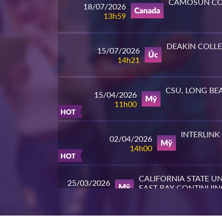
CAMOSUN CO
18/07/2026
Canada
13h59
DEAKIN COLL
15/07/2026
Úc
14h21
CSU, LONG BE
15/04/2026
Mỹ
11h00
HOT
INTERLINK
02/04/2026
Mỹ
14h00
HOT
CALIFORNIA STATE UN
25/03/2026
EAST BAY CONTINUIN
Mỹ
10h00
EDUCATION
HOT