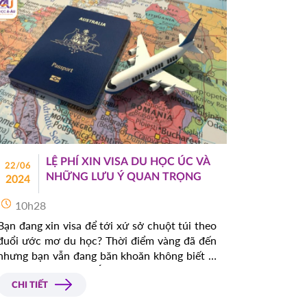
LỆ PHÍ XIN VISA DU HỌC ÚC VÀ
22/06
NHỮNG LƯU Ý QUAN TRỌNG
2024
10h28
Bạn đang xin visa để tới xứ sở chuột túi theo
đuổi ước mơ du học? Thời điểm vàng đã đến
nhưng bạn vẫn đang băn khoăn không biết lệ
phí xin visa du học Úc bao nhiêu và thủ tục
như thế nào? Những chia sẻ hữu ích trong bài
CHI TIẾT
viết dưới đây chắc chắn sẽ giúp bạn rất nhiều