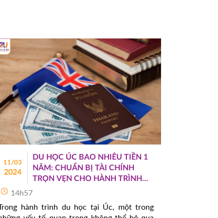
đấy!
DU HỌC ÚC BAO NHIÊU TIỀN 1
11/03
NĂM: CHUẨN BỊ TÀI CHÍNH
2024
TRỌN VẸN CHO HÀNH TRÌNH
DU HỌC
14h57
Trong hành trình du học tại Úc, một trong
những yếu tố quan trọng không thể bỏ qua