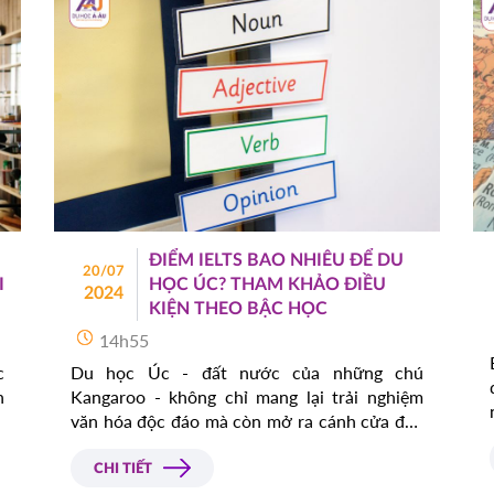
ĐIỂM IELTS BAO NHIÊU ĐỂ DU
20/07
I
HỌC ÚC? THAM KHẢO ĐIỀU
2024
KIỆN THEO BẬC HỌC
14h55
c
Du học Úc - đất nước của những chú
n
Kangaroo - không chỉ mang lại trải nghiệm
g
văn hóa độc đáo mà còn mở ra cánh cửa đến
m
với một nền giáo dục hàng đầu thế giới. Trong
g
bài viết hôm nay, Á - Âu sẽ cung cấp cho bạn
CHI TIẾT
những thông tin chi tiết về điều kiện tiếng