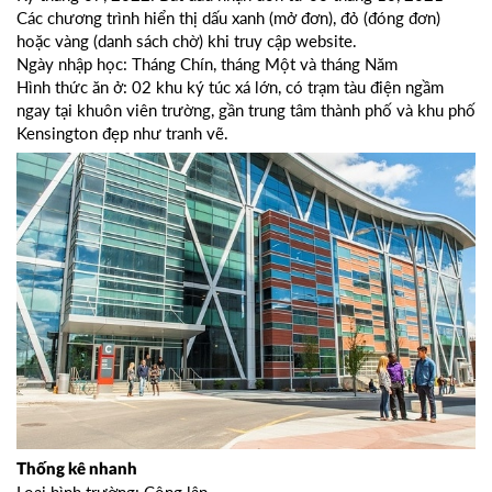
Các chương trình hiển thị dấu xanh (mở đơn), đỏ (đóng đơn)
hoặc vàng (danh sách chờ) khi truy cập website.
Ngày nhập học: Tháng Chín, tháng Một và tháng Năm
Hình thức ăn ở: 02 khu ký túc xá lớn, có trạm tàu điện ngầm
ngay tại khuôn viên trường, gần trung tâm thành phố và khu phố
Kensington đẹp như tranh vẽ.
Thống kê nhanh
Loại hình trường: Công lập