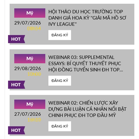
HỘI THẢO DU HỌC TRƯỜNG TOP
Mỹ
DANH GIÁ HOA KỲ ''GIẢI MÃ HỒ SƠ
29/07/2026
IVY LEAGUE''
08h54
ĐĂNG KÝ
HOT
WEBINAR 03: SUPPLEMENTAL
Mỹ
ESSAYS: BÍ QUYẾT THUYẾT PHỤC
29/08/2026
HỘI ĐỒNG TUYỂN SINH ĐH TOP
10h00
ĐẦU MỸ
ĐĂNG KÝ
HOT
WEBINAR 02: CHIẾN LƯỢC XÂY
Mỹ
DỰNG BÀI LUẬN CÁ NHÂN NỔI BẬT
27/07/2026
CHINH PHỤC ĐH TOP ĐẦU MỸ
16h10
ĐĂNG KÝ
HOT