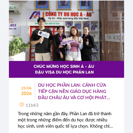
DU HỌC PHẦN LAN: CÁNH CỬA
23/06
TIẾP CẬN NỀN GIÁO DỤC HÀNG
2026
ĐẦU CHÂU ÂU VÀ CƠ HỘI PHÁT
TRIỂN TOÀN CẦU
11h43
Trong những năm gần đây, Phần Lan đã trở thành
một trong những điểm đến du học được nhiều
học sinh, sinh viên quốc tế lựa chọn. Không chỉ
nổi tiếng với hệ thống giáo dục chất lượng cao,