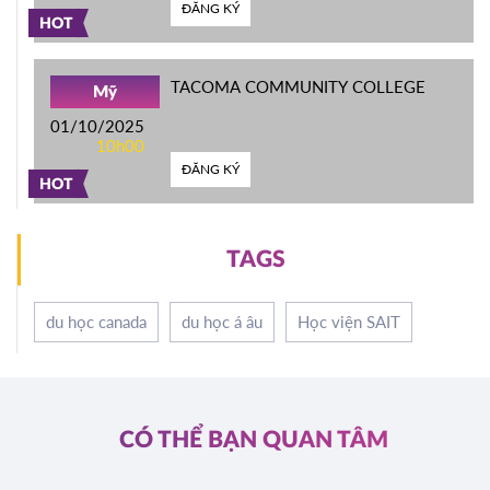
ĐĂNG KÝ
HOT
TACOMA COMMUNITY COLLEGE
Mỹ
01/10/2025
10h00
ĐĂNG KÝ
HOT
TAGS
du học canada
du học á âu
Học viện SAIT
CÓ THỂ BẠN QUAN TÂM