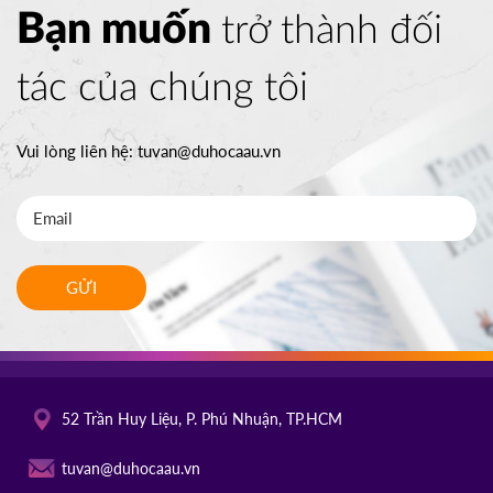
Bạn muốn
trở thành đối
tác của chúng tôi
Vui lòng liên hệ:
tuvan@duhocaau.vn
GỬI
52 Trần Huy Liệu, P. Phú Nhuận, TP.HCM
tuvan@duhocaau.vn