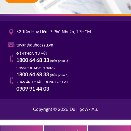
HOT
ĐĂNG KÝ
TROY UNIVERSITY
Mỹ
02/10/2025
52 Trần Huy Liệu, P. Phú Nhuận, TP.HCM
14h00
HOT
ĐĂNG KÝ
tuvan@duhocaau.vn
ĐIỆN THOẠI TƯ VẤN
TACOMA COMMUNITY COLLEGE
Mỹ
1800 64 68 33
(Bấm phím 0)
01/10/2025
CHĂM SÓC KHÁCH HÀNG
10h00
1800 64 68 33
(Bấm phím 1)
HOT
ĐĂNG KÝ
PHẢN ÁNH CHẤT LƯỢNG DỊCH VỤ:
0909 91 44 03
Copyright © 2026 Du Học Á - Âu.