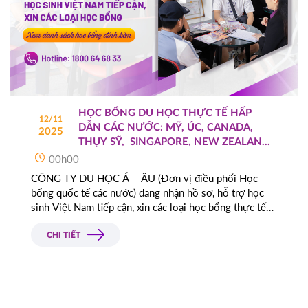
HỌC BỔNG DU HỌC THỰC TẾ HẤP
12/11
DẪN CÁC NƯỚC: MỸ, ÚC, CANADA,
2025
THỤY SỸ, SINGAPORE, NEW ZEALAND,
HÀ LAN
00h00
CÔNG TY DU HỌC Á – ÂU (Đơn vị điều phối Học
bổng quốc tế các nước) đang nhận hồ sơ, hỗ trợ học
sinh Việt Nam tiếp cận, xin các loại học bổng thực tế
hữu ích các nước.
CHI TIẾT