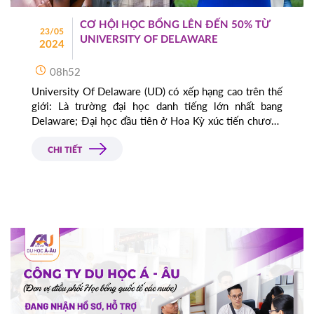
CƠ HỘI HỌC BỔNG LÊN ĐẾN 50% TỪ
23/05
UNIVERSITY OF DELAWARE
2024
08h52
University Of Delaware (UD) có xếp hạng cao trên thế
giới: Là trường đại học danh tiếng lớn nhất bang
Delaware; Đại học đầu tiên ở Hoa Kỳ xúc tiến chương
trình du học trao đổi sinh viên, ... UD hiện cung cấp
các suất học bổng từ 30 - 50% trị giá tương ứng
CHI TIẾT
$5.000 - $18.000 USD/ năm.