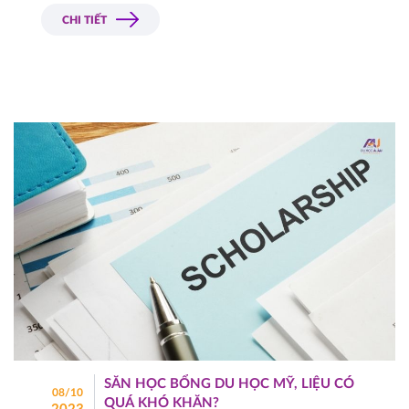
các em khẳng định chính mình, theo đuổi ước mơ 
CHI TIẾT
và giảm gánh nặng nỗi lo tài chính trong suốt quá 
trình du học xứ sở cờ hoa. Cùng Du Học Á – Âu 
tham khảo một số tips đón đầu cơ hội học bổng du 
học Mỹ bậc đại học sau đây để chuẩn bị chinh 
chiến trong hành trình phía trước nhé.
SĂN HỌC BỔNG DU HỌC MỸ, LIỆU CÓ
08/10
QUÁ KHÓ KHĂN?