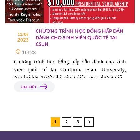
CHƯƠNG TRÌNH HỌC BỔNG HẤP DẪN
12/06
DÀNH CHO SINH VIÊN QUỐC TẾ TẠI
2023
CSUN
10h33
Chương trình học bổng hấp dẫn dành cho sinh 
viên quốc tế tại California State University, 
Northridge
.
Trước đó, cùng điểm qua những điểm 
nổi bật của trường California State University, 
CHI TIẾT
Northridge (CSUN). 
1
2
3