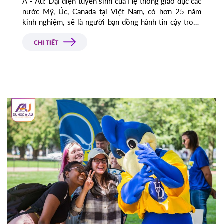
Á - Âu: Đại diện tuyển sinh của Hệ thống giáo dục các
nước Mỹ, Úc, Canada tại Việt Nam, có hơn 25 năm
kinh nghiệm, sẽ là người bạn đồng hành tin cậy trong
hành trình săn lùng học bổng giá trị cho tương lai của
bạn!
CHI TIẾT