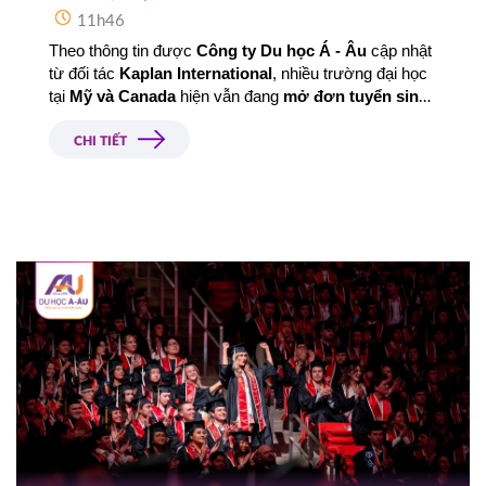
11h46
Theo thông tin được 
Công ty Du học Á - Âu
 cập nhật 
từ đối tác 
Kaplan International
, nhiều trường đại học 
tại 
Mỹ và Canada
 hiện vẫn đang 
mở đơn tuyển sinh 
cho kỳ nhập học Xuân 2026
, đồng thời cung cấp 
học 
bổng giá trị dành cho sinh viên quốc tế
.
CHI TIẾT