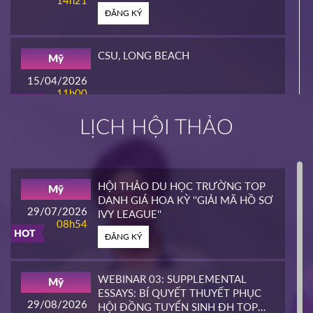
14h21
ĐĂNG KÝ
CSU, LONG BEACH
Mỹ
15/04/2026
11h00
HOT
ĐĂNG KÝ
LỊCH HỘI THẢO
INTERLINK
Mỹ
02/04/2026
14h00
HỘI THẢO DU HỌC TRƯỜNG TOP
Mỹ
HOT
DANH GIÁ HOA KỲ ''GIẢI MÃ HỒ SƠ
ĐĂNG KÝ
29/07/2026
IVY LEAGUE''
08h54
HOT
ĐĂNG KÝ
CALIFORNIA STATE UNIVERSITY,
Mỹ
EAST BAY CONTINUING
25/03/2026
EDUCATION
10h00
WEBINAR 03: SUPPLEMENTAL
Mỹ
HOT
ESSAYS: BÍ QUYẾT THUYẾT PHỤC
ĐĂNG KÝ
29/08/2026
HỘI ĐỒNG TUYỂN SINH ĐH TOP