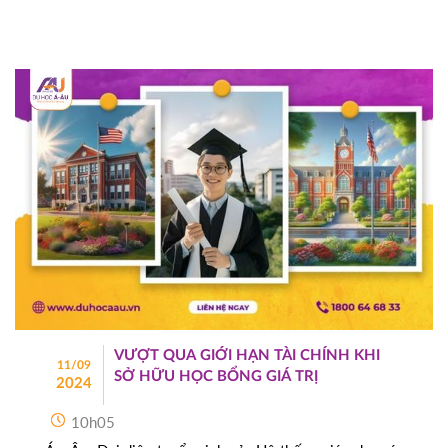
VƯỢT QUA GIỚI HẠN TÀI CHÍNH KHI
11/09
SỞ HỮU HỌC BỔNG GIÁ TRỊ
2024
10h05