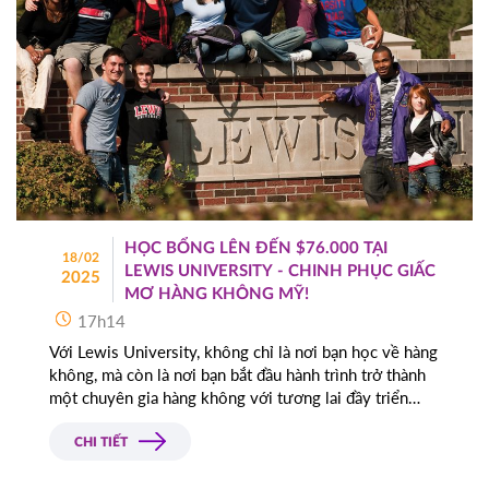
HỌC BỔNG LÊN ĐẾN $76.000 TẠI
18/02
LEWIS UNIVERSITY - CHINH PHỤC GIẤC
2025
MƠ HÀNG KHÔNG MỸ!
17h14
Với Lewis University, không chỉ là nơi bạn học về hàng
không, mà còn là nơi bạn bắt đầu hành trình trở thành
một chuyên gia hàng không với tương lai đầy triển
vọng. Chương trình đào tạo hàng không hàng đầu
không chỉ tập trung vào việc trang bị kiến thức
CHI TIẾT
chuyên môn sâu rộng mà còn kết hợp cùng trải nghiệm
thực tế để giúp sinh viên phát triển toàn diện.