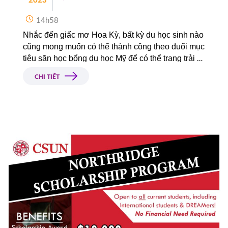
2023
14h58
Nhắc đến giấc mơ Hoa Kỳ, bất kỳ du học sinh nào 
cũng mong muốn có thể thành công theo đuổi mục 
tiêu săn học bổng du học Mỹ để có thể trang trải 
phần nào tài chính trong suốt quá trình học. Đồng 
CHI TIẾT
thời, những suất học bổng danh giá cũng là niềm 
tự hào để bạn thêm tự tin vào hành trình trong 
tương lai khi bước vào các ngôi trường danh giá.