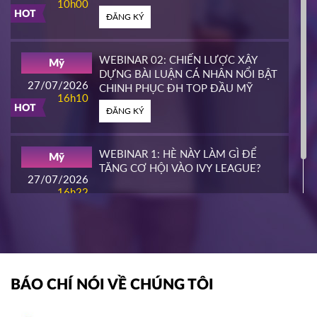
10h00
ĐẦU MỸ
HOT
ĐĂNG KÝ
PIERCE COLLEGE
Mỹ
23/03/2026
14h00
WEBINAR 02: CHIẾN LƯỢC XÂY
Mỹ
HOT
DỰNG BÀI LUẬN CÁ NHÂN NỔI BẬT
ĐĂNG KÝ
27/07/2026
CHINH PHỤC ĐH TOP ĐẦU MỸ
16h10
HOT
ĐĂNG KÝ
WHATCOM COMMUNITY COLLEGE
Mỹ
16/03/2026
16h00
WEBINAR 1: HÈ NÀY LÀM GÌ ĐỂ
Mỹ
HOT
TĂNG CƠ HỘI VÀO IVY LEAGUE?
ĐĂNG KÝ
27/07/2026
16h22
ĐĂNG KÝ
NIAGARA COLLEGE
Canada
11/03/2026
11h00
HOT
ĐĂNG KÝ
BÁO CHÍ NÓI VỀ CHÚNG TÔI
SOUTHEAST MISSOURI STATE
Mỹ