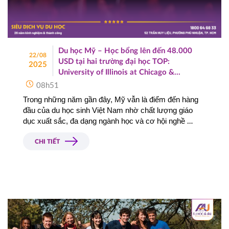
Du học Mỹ – Học bổng lên đến 48.000
22/08
USD tại hai trường đại học TOP:
2025
University of Illinois at Chicago &
University of Utah
08h51
Trong những năm gần đây, Mỹ vẫn là điểm đến hàng 
đầu của du học sinh Việt Nam nhờ chất lượng giáo 
dục xuất sắc, đa dạng ngành học và cơ hội nghề 
nghiệp rộng mở. Năm 2025, tin vui đặc biệt đến từ 
hai 
ngôi trường đại học danh tiếng của Mỹ
 khi công bố 
CHI TIẾT
gói 
học bổng lên đến 48.000 USD cho bậc cử nhân