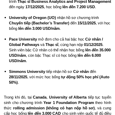
trình 
Thạc sĩ Business Analytics and Project Management
đến ngày 
17/12/2025
, học bổng 
lên đến 7.200 USD
.
University of Oregon (UO)
 nhận hồ sơ chương trình 
Chuyển tiếp (Bachelor’s Transfer)
 đến 
15/11/2025
, với học 
bổng 
lên đến 3.000 USD/năm
.
Pace University
 mở đơn cho cả hai bậc học 
Cử nhân / 
Global Pathways
 và 
Thạc sĩ
, cùng hạn nộp 
01/12/2025
. 
Sinh viên bậc Cử nhân có thể nhận học bổng 
lên đến 35.000 
USD/năm
, còn bậc Thạc sĩ có học bổng 
lên đến 6.000 
USD/năm
.
Simmons University
 tiếp nhận hồ sơ 
Cử nhân
 đến 
28/11/2025
, với mức học bổng 
tự động 50% học phí (Auto 
50%)
.
Trong khi đó, tại 
Canada
, 
University of Alberta
 tiếp tục tuyển 
sinh cho chương trình 
Year 1 Foundation Program
 theo hình 
thức 
rolling admission (không có hạn nộp hồ sơ)
, và cung 
cấp học bổng 
lên đến 3.000 CAD
 cho sinh viên quốc tế đủ điều 