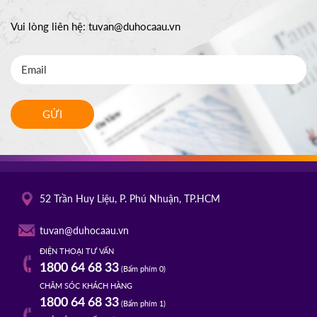
Vui lòng liên hệ:
tuvan@duhocaau.vn
GỬI
52 Trần Huy Liệu, P. Phú Nhuận, TP.HCM
tuvan@duhocaau.vn
ĐIỆN THOẠI TƯ VẤN
1800 64 68 33
(Bấm phím 0)
CHĂM SÓC KHÁCH HÀNG
1800 64 68 33
(Bấm phím 1)