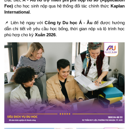
Đặc biệt, 
Á - Âu hỗ trợ miễn phí phí nộp hồ sơ (Application 
Fee)
 cho học sinh nộp qua hệ thống đối tác chính thức 
Kaplan 
International
.
📌 Liên hệ ngay với 
Công ty Du học Á - Âu
 để được hướng 
dẫn chi tiết về yêu cầu học bổng, thời gian nộp và lộ trình học 
phù hợp cho kỳ 
Xuân 2026
.