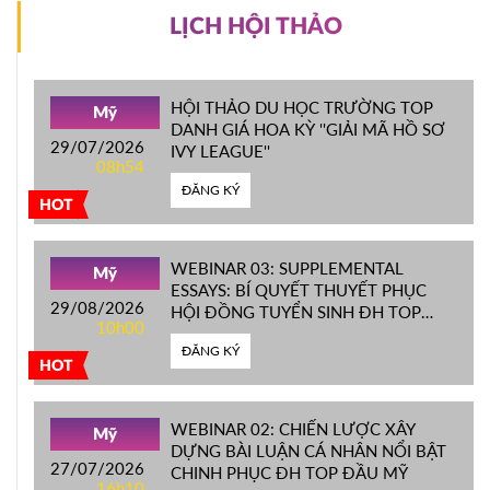
LỊCH HỘI THẢO
HỘI THẢO DU HỌC TRƯỜNG TOP
Mỹ
DANH GIÁ HOA KỲ ''GIẢI MÃ HỒ SƠ
29/07/2026
IVY LEAGUE''
08h54
ĐĂNG KÝ
HOT
WEBINAR 03: SUPPLEMENTAL
Mỹ
ESSAYS: BÍ QUYẾT THUYẾT PHỤC
29/08/2026
HỘI ĐỒNG TUYỂN SINH ĐH TOP
10h00
ĐẦU MỸ
ĐĂNG KÝ
HOT
WEBINAR 02: CHIẾN LƯỢC XÂY
Mỹ
DỰNG BÀI LUẬN CÁ NHÂN NỔI BẬT
27/07/2026
CHINH PHỤC ĐH TOP ĐẦU MỸ
16h10