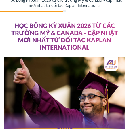
Học bổng kỳ Xuân 2026 từ các trường Mỹ & Canada - cập nhật
mới nhất từ đối tác Kaplan International
HỌC BỔNG KỲ XUÂN 2026 TỪ CÁC
TRƯỜNG MỸ & CANADA - CẬP NHẬT
MỚI NHẤT TỪ ĐỐI TÁC KAPLAN
INTERNATIONAL