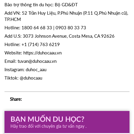
Bảo trợ thông tin du học: Bộ GD&ĐT
Add VN: 52 Trần Huy Liệu, P.Phú Nhuận (P.11 Q.Phú Nhuận cũ),
TP.HCM
Hotline: 1800 64 68 33 | 0903 80 33 73
Add U.S: 3073 Johnson Avenue, Costa Mesa, CA 92626
Hotline: +1 (714) 763 6219
Website:
https://duhocaau.vn
Email: tuvan@duhocaau.vn
Instagram: duhoc_aau
Tiktok: @duhocaau
Share:
BẠN MUỐN DU HỌC?
Hãy trao đổi với chuyên gia tư vấn ngay .