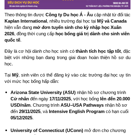
Theo thông tin được 
Công ty Du học Á - Âu
 cập nhật từ đối tác 
Kaplan International
, nhiều trường đại học tại 
Mỹ và Canada
hiện vẫn đang 
mở đơn tuyển sinh cho kỳ nhập học Xuân 
2026
, đồng thời cung cấp 
học bổng giá trị dành cho sinh viên 
quốc tế
.
Đây là cơ hội dành cho học sinh có 
thành tích học tập tốt
, đặc 
biệt với những bạn đang trong giai đoạn hoàn thiện hồ sơ du 
học.
Tại 
Mỹ
, sinh viên có thể đăng ký vào các trường đại học uy tín 
với mức học bổng hấp dẫn:
Arizona State University (ASU)
 nhận hồ sơ chương trình 
Cử nhân
 đến ngày 
17/11/2025
, với học bổng 
lên đến 20.000 
USD/năm
. Chương trình 
ASU–USA Pathways
 nhận hồ sơ 
đến 
29/11/2025
, và 
Intensive English Program
 có hạn cuối 
05/12/2025
.
University of Connecticut (UConn)
 mở đơn cho chương 