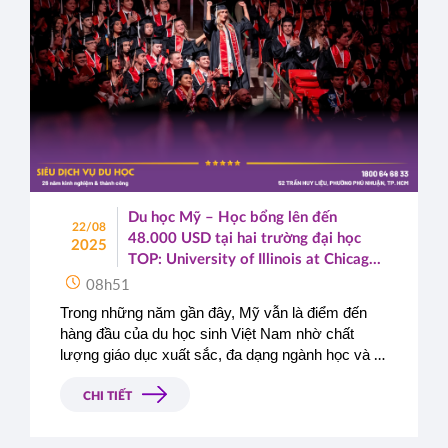
Du học Mỹ – Học bổng lên đến
22/08
48.000 USD tại hai trường đại học
2025
TOP: University of Illinois at Chicago
& University of Utah
08h51
Trong những năm gần đây, Mỹ vẫn là điểm đến 
hàng đầu của du học sinh Việt Nam nhờ chất 
lượng giáo dục xuất sắc, đa dạng ngành học và 
cơ hội nghề nghiệp rộng mở. Năm 2025, tin vui 
đặc biệt đến từ 
hai ngôi trường đại học danh 
CHI TIẾT
tiếng của Mỹ
 khi công bố gói 
học bổng lên đến 
48.000 USD cho bậc cử nhân