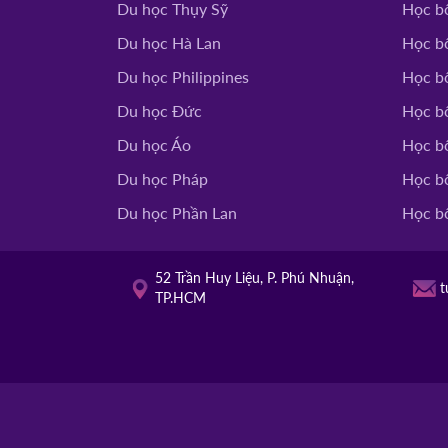
Du học Thụy Sỹ
Học b
TROY UNIVERS
02/10/2025
Mỹ
Du học Hà Lan
Học b
14h00
HOT
Du học Philippines
Học bổ
TACOMA COMMUNITY
Du học Đức
Học b
01/10/2025
Mỹ
10h00
Du học Áo
Học b
HOT
Du học Pháp
Học b
Du học Phần Lan
Học b
52 Trần Huy Liệu, P. Phú Nhuận,
t
TP.HCM