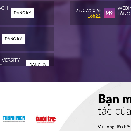
ACH
WEBIN
27/07/2026
ĐĂNG KÝ
TĂNG 
Mỹ
16h22
ĐĂNG KÝ
IVERSITY,
G
ĐĂNG KÝ
EGE
ĐĂNG KÝ
Bạn 
tác củ
ITY
ĐĂNG KÝ
Vui lòng liên hệ