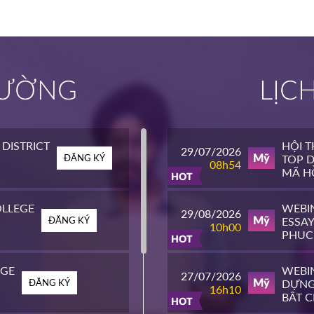
TRƯỜNG
LỊC
DISTRICT
HỘI 
29/07/2026
ĐĂNG KÝ
TOP D
Mỹ
08h54
MÃ HỒ
HOT
LLEGE
WEBI
29/08/2026
ĐĂNG KÝ
ESSAY
Mỹ
10h00
PHỤC
HOT
ĐH T
EGE
WEBIN
27/07/2026
ĐĂNG KÝ
DỰNG
Mỹ
16h10
BẬT 
HOT
MỸ