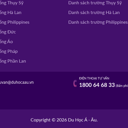
ổng Thụy Sỹ
Danh sách trường Thụy Sỹ
ITY
ĐĂNG KÝ
ổng Hà Lan
Danh sách trường Hà Lan
ng Philippines
Danh sách trường Philippines
 COLLEGE
ổng Đức
ĐĂNG KÝ
ổng Áo
ổng Pháp
ổng Phần Lan
ĐIỆN THOẠI TƯ VẤN
uvan@duhocaau.vn
1800 64 68 33
(Bấm phí
Copyright © 2026 Du Học Á - Âu.