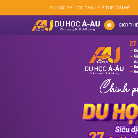
DU HỌC ĐẠI HỌC DANH GIÁ TOP ĐẦU MỸ
(CURRENT)
GIỚI THI