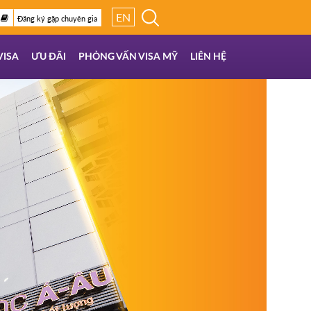
EN
Đăng ký gặp chuyên gia
VISA
ƯU ĐÃI
PHỎNG VẤN VISA MỸ
LIÊN HỆ