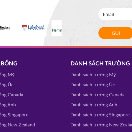
LLEGE
ĐĂNG KÝ
GỬI
 STATE
ĐĂNG KÝ
VERISTY
 BỔNG
DANH SÁCH TRƯỜNG
ĐĂNG KÝ
ổng Mỹ
Danh sách trường Mỹ
ổng Úc
Danh sách trường Úc
CEAP
ĐĂNG KÝ
ổng Canada
Danh sách trường Canada
ổng Anh
Danh sách trường Anh
RSITY
ổng Singapore
Danh sách trường Singapore
CHOOL
ĐĂNG KÝ
ổng New Zealand
Danh sách trường New Zeala