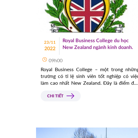
Royal Business College du học
23/11
New Zealand ngành kinh doanh.
2022
09h00
Royal Business College – một trong nhữn
trường có tỉ lệ sinh viên tốt nghiệp có việ
làm cao nhất New Zealand. Đây là điểm đế
lý tưởng của sinh viên quốc tế du học Ne
Zealand ngành kinh doanh và cũng là mản
CHI TIẾT
đất màu mỡ của các nhà tuyển dụng quốc tế.