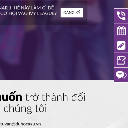
AR 1: HÈ NÀY LÀM GÌ ĐỂ
CƠ HỘI VÀO IVY LEAGUE?
ĐĂNG KÝ
muốn
trở thành đối
a chúng tôi
:
tuvan@duhocaau.vn