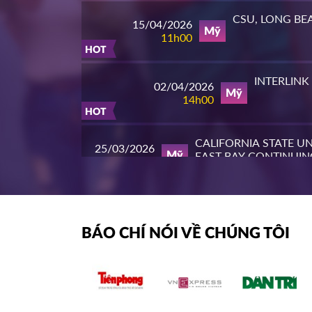
CSU, LONG BE
15/04/2026
Mỹ
11h00
HOT
INTERLINK
02/04/2026
Mỹ
14h00
HOT
CALIFORNIA STATE UN
25/03/2026
EAST BAY CONTINUIN
Mỹ
10h00
EDUCATION
HOT
PIERCE COLL
23/03/2026
Mỹ
14h00
BÁO CHÍ NÓI VỀ CHÚNG TÔI
HOT
WHATCOM COMMUN
16/03/2026
COLLEGE
Mỹ
16h00
HOT