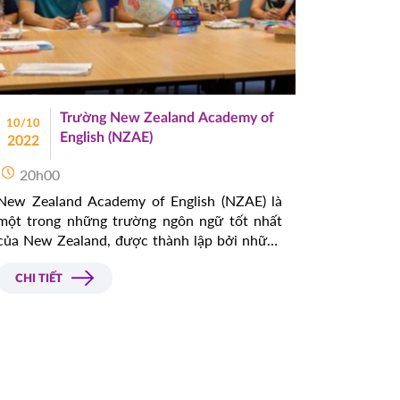
Trường New Zealand Academy of
10/10
English (NZAE)
2022
20h00
New Zealand Academy of English (NZAE) là
một trong những trường ngôn ngữ tốt nhất
của New Zealand, được thành lập bởi những
người giàu kinh nghiệm và tâm huyết với giáo
dục. Du học New Zealand tại NZAE là bước
CHI TIẾT
chuẩn bị cực tốt trước khi chuyển tiếp vào
đại học và sau đại học.