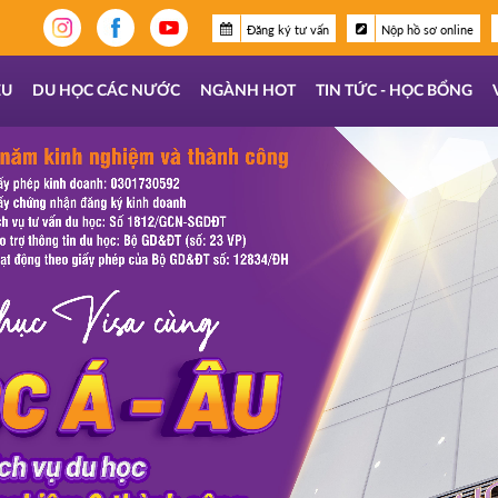
Đăng ký tư vấn
Nộp hồ sơ online
ỆU
DU HỌC CÁC NƯỚC
NGÀNH HOT
TIN TỨC - HỌC BỔNG