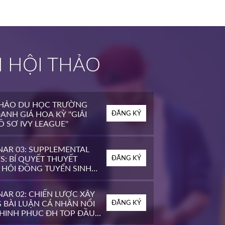
H HỘI THẢO
THẢO DU HỌC TRƯỜNG
ANH GIÁ HOA KỲ ''GIẢI
ĐĂNG KÝ
 SƠ IVY LEAGUE''
NAR 03: SUPPLEMENTAL
S: BÍ QUYẾT THUYẾT
ĐĂNG KÝ
 HỘI ĐỒNG TUYỂN SINH
OP ĐẦU MỸ
AR 02: CHIẾN LƯỢC XÂY
 BÀI LUẬN CÁ NHÂN NỔI
ĐĂNG KÝ
CHINH PHỤC ĐH TOP ĐẦU