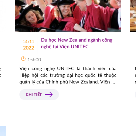
Du học New Zealand ngành công
14/11
nghệ tại Viện UNITEC
2022
15h00
g
Viện công nghệ UNITEC là thành viên của
c
Hiệp hội các trường đại học quốc tế thuộc
n
quản lý của Chính phủ New Zealand. Viện áp
w
dụng các hình thức đào tạo cao cấp đã thu
h
hút được rất đông sinh viên quốc tế đến theo
CHI TIẾT
học.