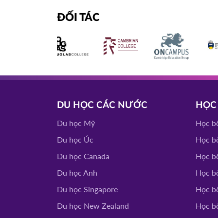
NIAGARA CO
11/03/2026
ĐỐI TÁC
Canada
11h00
HOT
SOUTHEAST MISSOURI
10/03/2026
UNIVERSITY
Mỹ
14h00
HOT
WRIGHT STATE UNI
04/03/2026
DU HỌC CÁC NƯỚC
HỌC
Mỹ
15h00
HOT
Du học Mỹ
Học b
Du học Úc
Học b
TỔ CHỨC I
07/10/2025
Canada
14h30
Du học Canada
Học b
HOT
Du học Anh
Học b
YORKVILLE UNIVE
03/10/2025
Du học Singapore
Học b
TORONTO FILM S
Canada
10h00
Du học New Zealand
Học b
HOT