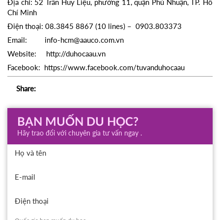
Địa chỉ: 52 Trần Huy Liệu, phường 11, quận Phú Nhuận, TP. Hồ
Chí Minh
Điện thoại: 08.3845 8867 (10 lines) – 0903.803373
Email: info-hcm@aauco.com.vn
Website: http://duhocaau.vn
Facebook: https://www.facebook.com/tuvanduhocaau
Share:
BẠN MUỐN DU HỌC?
Hãy trao đổi với chuyên gia tư vấn ngay .
Họ và tên
E-mail
Điện thoại