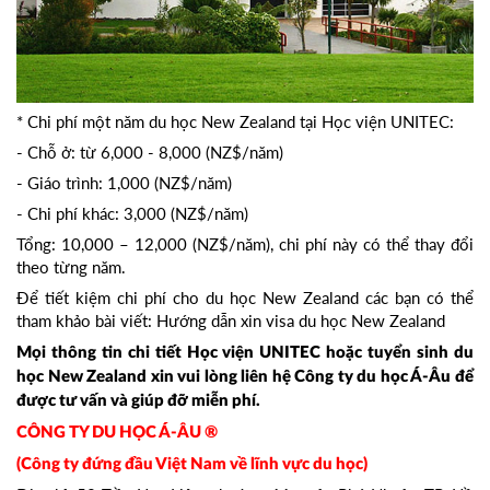
* Chi phí một năm du học New Zealand tại Học viện UNITEC:
- Chỗ ở: từ 6,000 - 8,000 (NZ$/năm)
- Giáo trình: 1,000 (NZ$/năm)
- Chi phí khác: 3,000 (NZ$/năm)
Tổng: 10,000 – 12,000 (NZ$/năm), chi phí này có thể thay đổi
theo từng năm.
Để tiết kiệm chi phí cho du học New Zealand các bạn có thể
tham khảo bài viết: Hướng dẫn xin visa du học New Zealand
Mọi thông tin chi tiết Học viện UNITEC hoặc tuyển sinh du
học New Zealand xin vui lòng liên hệ Công ty du học Á-Âu để
được tư vấn và giúp đỡ miễn phí.
CÔNG TY DU HỌC Á-ÂU ®
(Công ty đứng đầu Việt Nam về lĩnh vực du học)