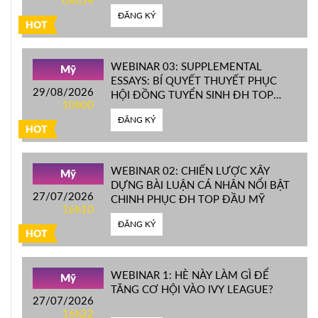
08h54
ĐĂNG KÝ
HOT
WEBINAR 03: SUPPLEMENTAL
Mỹ
ESSAYS: BÍ QUYẾT THUYẾT PHỤC
29/08/2026
HỘI ĐỒNG TUYỂN SINH ĐH TOP
10h00
ĐẦU MỸ
ĐĂNG KÝ
HOT
WEBINAR 02: CHIẾN LƯỢC XÂY
Mỹ
DỰNG BÀI LUẬN CÁ NHÂN NỔI BẬT
27/07/2026
CHINH PHỤC ĐH TOP ĐẦU MỸ
16h10
ĐĂNG KÝ
HOT
WEBINAR 1: HÈ NÀY LÀM GÌ ĐỂ
Mỹ
TĂNG CƠ HỘI VÀO IVY LEAGUE?
27/07/2026
16h22