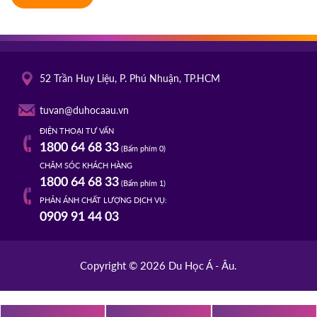
52 Trần Huy Liệu, P. Phú Nhuận, TP.HCM
tuvan@duhocaau.vn
ĐIỆN THOẠI TƯ VẤN
1800 64 68 33
(Bấm phím 0)
CHĂM SÓC KHÁCH HÀNG
1800 64 68 33
(Bấm phím 1)
PHẢN ÁNH CHẤT LƯỢNG DỊCH VỤ:
0909 91 44 03
Copyright © 2026 Du Học Á - Âu.