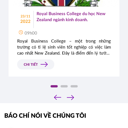
Royal Business College du học New
23/11
Zealand ngành kinh doanh.
2022
09h00
Royal Business College – một trong những
trường có tỉ lệ sinh viên tốt nghiệp có việc làm
cao nhất New Zealand. Đây là điểm đến lý tưởng
của sinh viên quốc tế du học New Zealand ngành
kinh doanh và cũng là mảnh đất màu mỡ của các
CHI TIẾT
nhà tuyển dụng quốc tế.
‹
›
BÁO CHÍ NÓI VỀ CHÚNG TÔI