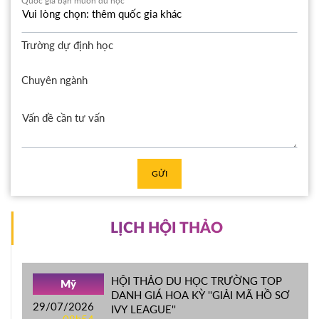
Quốc gia bạn muốn du học
Trường dự định học
Chuyên ngành
GỬI
LỊCH HỘI THẢO
HỘI THẢO DU HỌC TRƯỜNG TOP
Mỹ
DANH GIÁ HOA KỲ ''GIẢI MÃ HỒ SƠ
29/07/2026
IVY LEAGUE''