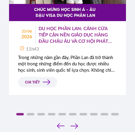
DU HỌC PHẦN LAN: CÁNH CỬA
23/06
TIẾP CẬN NỀN GIÁO DỤC HÀNG
2026
ĐẦU CHÂU ÂU VÀ CƠ HỘI PHÁT
TRIỂN TOÀN CẦU
11h43
Trong những năm gần đây, Phần Lan đã trở thành
một trong những điểm đến du học được nhiều
học sinh, sinh viên quốc tế lựa chọn. Không chỉ
nổi tiếng với hệ thống giáo dục chất lượng cao,
quốc gia Bắc Âu này còn được đánh giá cao nhờ
CHI TIẾT
môi trường sống an toàn, hiện đại cùng những
chính sách cởi mở dành cho sinh viên quốc tế.
‹
›