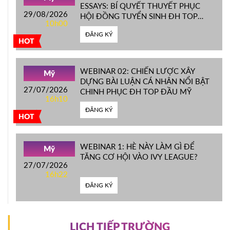
ESSAYS: BÍ QUYẾT THUYẾT PHỤC
29/08/2026
HỘI ĐỒNG TUYỂN SINH ĐH TOP
10h00
ĐẦU MỸ
ĐĂNG KÝ
HOT
WEBINAR 02: CHIẾN LƯỢC XÂY
Mỹ
DỰNG BÀI LUẬN CÁ NHÂN NỔI BẬT
27/07/2026
CHINH PHỤC ĐH TOP ĐẦU MỸ
16h10
ĐĂNG KÝ
HOT
WEBINAR 1: HÈ NÀY LÀM GÌ ĐỂ
Mỹ
TĂNG CƠ HỘI VÀO IVY LEAGUE?
27/07/2026
16h22
ĐĂNG KÝ
LỊCH TIẾP TRƯỜNG