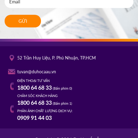
GỬI
52 Trần Huy Liệu, P. Phú Nhuận, TP.HCM
tuvan@duhocaau.vn
ĐIỆN THOẠI TƯ VẤN
1800 64 68 33
(Bấm phím 0)
CHĂM SÓC KHÁCH HÀNG
1800 64 68 33
(Bấm phím 1)
PHẢN ÁNH CHẤT LƯỢNG DỊCH VỤ:
0909 91 44 03