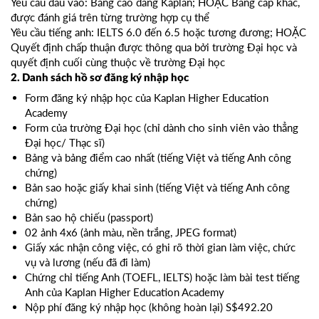
Yêu cầu đầu vào: Bằng cao đẳng Kaplan; HOẶC Bằng cấp khác,
được đánh giá trên từng trường hợp cụ thể
Yêu cầu tiếng anh: IELTS 6.0 đến 6.5 hoặc tương đương; HOẶC
Quyết định chấp thuận được thông qua bởi trường Đại học và
quyết định cuối cùng thuộc về trường Đại học
2. Danh sách hồ sơ đăng ký nhập học
Form đăng ký nhập học của Kaplan Higher Education
Academy
Form của trường Đại học (chỉ dành cho sinh viên vào thẳng
Đại học/ Thạc sĩ)
Bảng và bảng điểm cao nhất (tiếng Việt và tiếng Anh công
chứng)
Bản sao hoặc giấy khai sinh (tiếng Việt và tiếng Anh công
chứng)
Bản sao hộ chiếu (passport)
02 ảnh 4x6 (ảnh màu, nền trắng, JPEG format)
Giấy xác nhận công việc, có ghi rõ thời gian làm việc, chức
vụ và lương (nếu đã đi làm)
Chứng chỉ tiếng Anh (TOEFL, IELTS) hoặc làm bài test tiếng
Anh của Kaplan Higher Education Academy
Nộp phí đăng ký nhập học (không hoàn lại) S$492.20