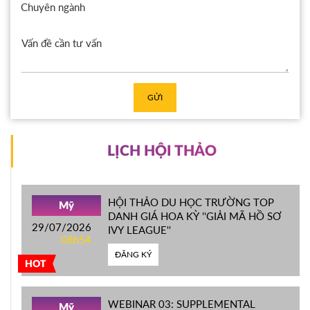
Chuyên ngành
GỬI
LỊCH HỘI THẢO
HỘI THẢO DU HỌC TRƯỜNG TOP
Mỹ
DANH GIÁ HOA KỲ ''GIẢI MÃ HỒ SƠ
29/07/2026
IVY LEAGUE''
08h54
ĐĂNG KÝ
HOT
WEBINAR 03: SUPPLEMENTAL
Mỹ