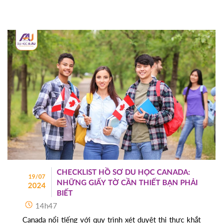
CHI TIẾT
CHECKLIST HỒ SƠ DU HỌC CANADA:
19/07
NHỮNG GIẤY TỜ CẦN THIẾT BẠN PHẢI
2024
BIẾT
14h47
Canada nổi tiếng với quy trình xét duyệt thị thực khắt