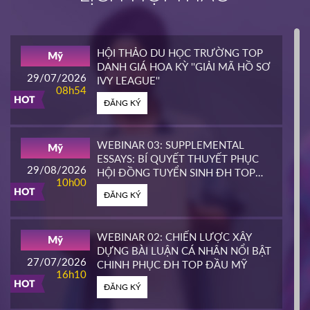
INTERLINK
Mỹ
02/04/2026
14h00
HỘI THẢO DU HỌC TRƯỜNG TOP
Mỹ
HOT
DANH GIÁ HOA KỲ ''GIẢI MÃ HỒ SƠ
ĐĂNG KÝ
29/07/2026
IVY LEAGUE''
08h54
HOT
ĐĂNG KÝ
CALIFORNIA STATE UNIVERSITY,
Mỹ
EAST BAY CONTINUING
25/03/2026
EDUCATION
10h00
WEBINAR 03: SUPPLEMENTAL
Mỹ
HOT
ESSAYS: BÍ QUYẾT THUYẾT PHỤC
ĐĂNG KÝ
29/08/2026
HỘI ĐỒNG TUYỂN SINH ĐH TOP
10h00
ĐẦU MỸ
HOT
ĐĂNG KÝ
PIERCE COLLEGE
Mỹ
23/03/2026
14h00
WEBINAR 02: CHIẾN LƯỢC XÂY
Mỹ
HOT
DỰNG BÀI LUẬN CÁ NHÂN NỔI BẬT
ĐĂNG KÝ
27/07/2026
CHINH PHỤC ĐH TOP ĐẦU MỸ
16h10
HOT
ĐĂNG KÝ
WHATCOM COMMUNITY COLLEGE
Mỹ