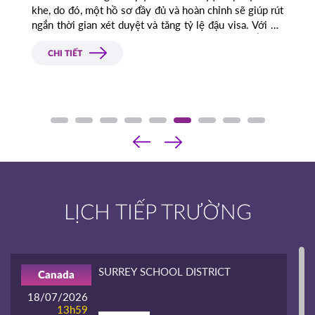
khe, do đó, một hồ sơ đầy đủ và hoàn chỉnh sẽ giúp rút
ngắn thời gian xét duyệt và tăng tỷ lệ đậu visa. Với 25
năm kinh nghiệm trong lĩnh vực tư vấn du học, Á - Âu
sẽ hướng dẫn bạn cách làm hồ sơ du học Canada một
CHI TIẾT
cách chuẩn xác và chuyên nghiệp nhất.
‹
›
LỊCH TIẾP TRƯỜNG
SURREY SCHOOL DISTRICT
Canada
18/07/2026
13h59