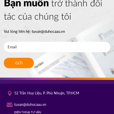
Bạn muốn
trở thành đối
tác của chúng tôi
TỔ CHỨC ICEAP
Canada
07/10/2025
14h30
Vui lòng liên hệ:
tuvan@duhocaau.vn
HOT
ĐĂNG KÝ
YORKVILLE UNIVERSITY TORONTO
Canada
FILM SCHOOL
03/10/2025
10h00
GỬI
HOT
ĐĂNG KÝ
TROY UNIVERSITY
Mỹ
02/10/2025
52 Trần Huy Liệu, P. Phú Nhuận, TP.HCM
14h00
HOT
ĐĂNG KÝ
tuvan@duhocaau.vn
ĐIỆN THOẠI TƯ VẤN