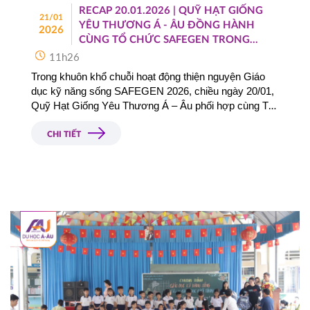
RECAP 20.01.2026 | QUỸ HẠT GIỐNG
21/01
YÊU THƯƠNG Á - ÂU ĐỒNG HÀNH
2026
CÙNG TỔ CHỨC SAFEGEN TRONG
HOẠT ĐỘNG THIỆN NGUYỆN GIÁO
11h26
DỤC KỸ NĂNG SỐNG TẠI TRƯỜNG TH
Trong khuôn khổ chuỗi hoạt động thiện nguyện Giáo 
& THCS THẠNH AN – TỈNH LONG AN
dục kỹ năng sống SAFEGEN 2026, chiều ngày 20/01, 
Quỹ Hạt Giống Yêu Thương Á – Âu phối hợp cùng Tổ 
chức SAFEGEN tổ chức chương trình tại Trường Tiểu 
học Thạnh An, tỉnh Long An. Đây là điểm dừng chân 
CHI TIẾT
thứ ba trong hành trình thiện nguyện, đồng thời là hoạt 
động thứ hai được triển khai trong ngày.