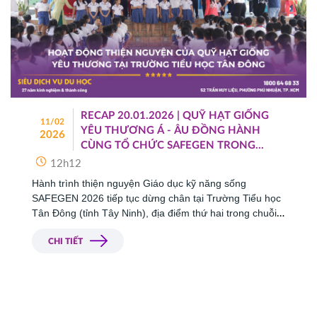
RECAP 20.01.2026 | QUỸ HẠT GIỐNG
11/02
YÊU THƯƠNG Á - ÂU ĐỒNG HÀNH
2026
CÙNG TỔ CHỨC SAFEGEN TRONG
CHUỖI HOẠT ĐỘNG THIỆN NGUYỆN
12h12
GIÁO DỤC KỸ NĂNG SỐNG TẠI
Hành trình thiện nguyện Giáo dục kỹ năng sống 
TRƯỜNG TIỂU HỌC TÂN ĐÔNG
SAFEGEN 2026 tiếp tục dừng chân tại Trường Tiểu học 
Tân Đông (tỉnh Tây Ninh), địa điểm thứ hai trong chuỗi 
hoạt động đồng hành giữa Quỹ Hạt Giống Yêu Thương 
Á - Âu và Tổ chức SAFEGEN.
CHI TIẾT