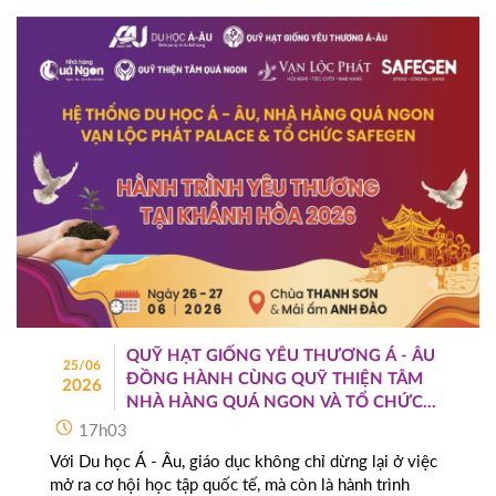
QUỸ HẠT GIỐNG YÊU THƯƠNG Á - ÂU
25/06
ĐỒNG HÀNH CÙNG QUỸ THIỆN TÂM
2026
NHÀ HÀNG QUÁ NGON VÀ TỔ CHỨC
SAFEGEN TRONG CHUỖI HOẠT ĐỘNG
17h03
THIỆN NGUYỆN
Với Du học Á - Âu, giáo dục không chỉ dừng lại ở việc
mở ra cơ hội học tập quốc tế, mà còn là hành trình