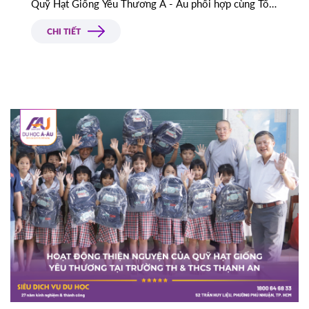
Quỹ Hạt Giống Yêu Thương Á - Âu phối hợp cùng Tổ
chức SAFEGEN tiếp tục triển khai chương trình tại
Trường Tiểu học Tân Long, tỉnh Long An.
CHI TIẾT