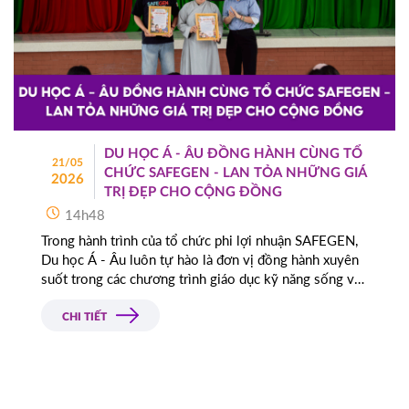
DU HỌC Á - ÂU ĐỒNG HÀNH CÙNG TỔ
21/05
CHỨC SAFEGEN - LAN TỎA NHỮNG GIÁ
2026
TRỊ ĐẸP CHO CỘNG ĐỒNG
14h48
Trong hành trình của tổ chức phi lợi nhuận SAFEGEN,
Du học Á - Âu luôn tự hào là đơn vị đồng hành xuyên
suốt trong các chương trình giáo dục kỹ năng sống và
bảo vệ trẻ em tại nhiều địa phương trên khắp Việt
Nam.
CHI TIẾT