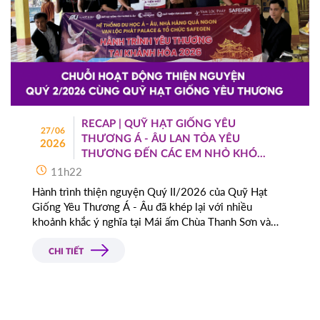
RECAP | QUỸ HẠT GIỐNG YÊU
27/06
THƯƠNG Á - ÂU LAN TỎA YÊU
2026
THƯƠNG ĐẾN CÁC EM NHỎ KHÓ
KHĂN
11h22
Hành trình thiện nguyện Quý II/2026 của Quỹ Hạt
Giống Yêu Thương Á - Âu đã khép lại với nhiều
khoảnh khắc ý nghĩa tại Mái ấm Chùa Thanh Sơn và
Mái ấm Anh Đào (Khánh Hòa)
CHI TIẾT