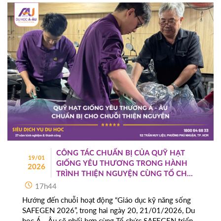
CÔNG TÁC CHUẨN BỊ CỦA QUỸ HẠT
19/01
GIỐNG YÊU THƯƠNG TRONG HÀNH
2026
TRÌNH THIỆN NGUYỆN CÙNG TỔ CHỨC
SAFEGEN TRONG CHUỖI HOẠT ĐỘNG
17h44
GIÁO DỤC KỸ NĂNG SỐNG THÁNG
Hướng đến chuỗi hoạt động “Giáo dục kỹ năng sống
1/2026
SAFEGEN 2026”, trong hai ngày 20, 21/01/2026, Du
học Á - Âu sẽ phối hợp cùng Tổ chức SAFEGEN triển