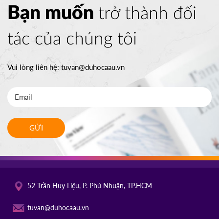
Bạn muốn
trở thành đối
tác của chúng tôi
Vui lòng liên hệ:
tuvan@duhocaau.vn
GỬI
52 Trần Huy Liệu, P. Phú Nhuận, TP.HCM
tuvan@duhocaau.vn