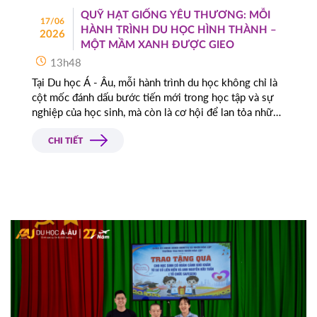
QUỸ HẠT GIỐNG YÊU THƯƠNG: MỖI
17/06
HÀNH TRÌNH DU HỌC HÌNH THÀNH –
2026
MỘT MẦM XANH ĐƯỢC GIEO
13h48
Tại Du học Á - Âu, mỗi hành trình du học không chỉ là
cột mốc đánh dấu bước tiến mới trong học tập và sự
nghiệp của học sinh, mà còn là cơ hội để lan tỏa những
giá trị nhân văn đến cộng đồng.
CHI TIẾT