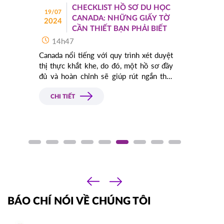
HOT
ĐĂNG KÝ
CHECKLIST HỒ SƠ DU HỌC
19/07
CANADA: NHỮNG GIẤY TỜ
2024
CẦN THIẾT BẠN PHẢI BIẾT
YORKVILLE UNIVERSITY TORONTO
Canada
14h47
FILM SCHOOL
Canada nổi tiếng với quy trình xét duyệt
03/10/2025
10h00
thị thực khắt khe, do đó, một hồ sơ đầy
HOT
ĐĂNG KÝ
đủ và hoàn chỉnh sẽ giúp rút ngắn thời
gian xét duyệt và tăng tỷ lệ đậu visa. Với
25 năm kinh nghiệm trong lĩnh vực tư
CHI TIẾT
TROY UNIVERSITY
Mỹ
vấn du học, Á - Âu sẽ hướng dẫn bạn
cách làm hồ sơ du học Canada một cách
02/10/2025
chuẩn xác và chuyên nghiệp nhất.
14h00
HOT
ĐĂNG KÝ
TACOMA COMMUNITY COLLEGE
Mỹ
‹
›
01/10/2025
10h00
BÁO CHÍ NÓI VỀ CHÚNG TÔI
HOT
ĐĂNG KÝ