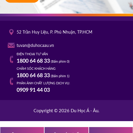
52 Trần Huy Liệu, P. Phú Nhuận, TP.HCM
tuvan@duhocaau.vn
ĐIỆN THOẠI TƯ VẤN
1800 64 68 33
(Bấm phím 0)
CHĂM SÓC KHÁCH HÀNG
1800 64 68 33
(Bấm phím 1)
PHẢN ÁNH CHẤT LƯỢNG DỊCH VỤ:
0909 91 44 03
Copyright © 2026 Du Học Á - Âu.