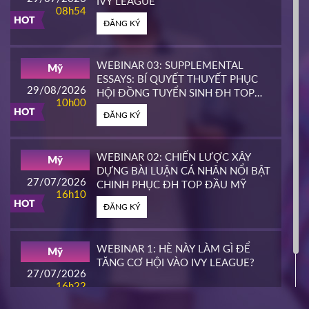
IVY LEAGUE''
08h54
HOT
ĐĂNG KÝ
CALIFORNIA STATE UNIVERSITY,
Mỹ
EAST BAY CONTINUING
25/03/2026
EDUCATION
10h00
WEBINAR 03: SUPPLEMENTAL
Mỹ
HOT
ESSAYS: BÍ QUYẾT THUYẾT PHỤC
ĐĂNG KÝ
29/08/2026
HỘI ĐỒNG TUYỂN SINH ĐH TOP
10h00
ĐẦU MỸ
HOT
ĐĂNG KÝ
PIERCE COLLEGE
Mỹ
23/03/2026
14h00
WEBINAR 02: CHIẾN LƯỢC XÂY
Mỹ
HOT
DỰNG BÀI LUẬN CÁ NHÂN NỔI BẬT
ĐĂNG KÝ
27/07/2026
CHINH PHỤC ĐH TOP ĐẦU MỸ
16h10
HOT
ĐĂNG KÝ
WHATCOM COMMUNITY COLLEGE
Mỹ
16/03/2026
16h00
WEBINAR 1: HÈ NÀY LÀM GÌ ĐỂ
Mỹ
HOT
TĂNG CƠ HỘI VÀO IVY LEAGUE?
ĐĂNG KÝ
27/07/2026
16h22
ĐĂNG KÝ
NIAGARA COLLEGE
Canada