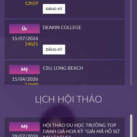
13h59
ĐĂNG KÝ
DEAKIN COLLEGE
Úc
15/07/2026
14h21
ĐĂNG KÝ
CSU, LONG BEACH
Mỹ
15/04/2026
11h00
HOT
ĐĂNG KÝ
LỊCH HỘI THẢO
INTERLINK
Mỹ
02/04/2026
14h00
HỘI THẢO DU HỌC TRƯỜNG TOP
Mỹ
HOT
DANH GIÁ HOA KỲ ''GIẢI MÃ HỒ SƠ
ĐĂNG KÝ
29/07/2026