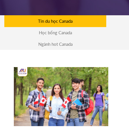
11/03/2026
11h00
HOT
ĐĂNG KÝ
Tin du học Canada
Học bổng Canada
SOUTHEAST MISSOURI STATE
Mỹ
UNIVERSITY
Ngành hot Canada
10/03/2026
14h00
HOT
ĐĂNG KÝ
WRIGHT STATE UNIVERISTY
Mỹ
04/03/2026
15h00
HOT
ĐĂNG KÝ
TỔ CHỨC ICEAP
Canada
07/10/2025
14h30