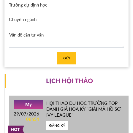
Trường dự định học
Chuyên ngành
GỬI
LỊCH HỘI THẢO
HỘI THẢO DU HỌC TRƯỜNG TOP
Mỹ
DANH GIÁ HOA KỲ ''GIẢI MÃ HỒ SƠ
29/07/2026
IVY LEAGUE''
08h54
ĐĂNG KÝ
HOT