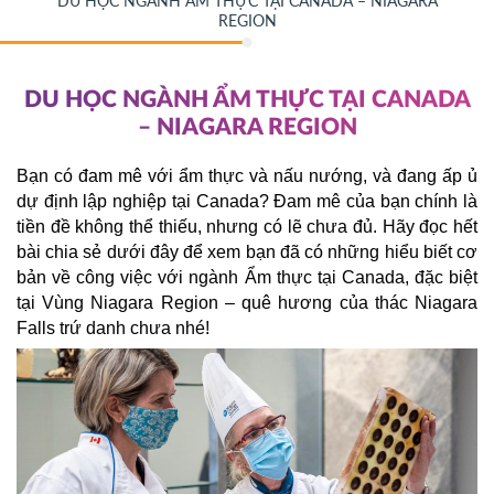
DU HỌC NGÀNH ẨM THỰC TẠI CANADA – NIAGARA
REGION
DU HỌC NGÀNH ẨM THỰC TẠI CANADA
– NIAGARA REGION
Bạn có đam mê với ẩm thực và nấu nướng, và đang ấp ủ 
dự định lập nghiệp tại Canada? Đam mê của bạn chính là 
tiền đề không thể thiếu, nhưng có lẽ chưa đủ. Hãy đọc hết 
bài chia sẻ dưới đây để xem bạn đã có những hiểu biết cơ 
bản về công việc với ngành Ẩm thực tại Canada, đặc biệt 
tại Vùng Niagara Region – quê hương của thác Niagara 
Falls trứ danh chưa nhé!