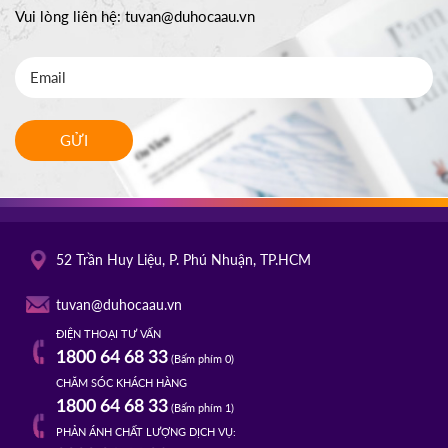
Vui lòng liên hệ:
tuvan@duhocaau.vn
GỬI
52 Trần Huy Liệu, P. Phú Nhuận, TP.HCM
tuvan@duhocaau.vn
ĐIỆN THOẠI TƯ VẤN
1800 64 68 33
(Bấm phím 0)
CHĂM SÓC KHÁCH HÀNG
1800 64 68 33
(Bấm phím 1)
PHẢN ÁNH CHẤT LƯỢNG DỊCH VỤ: