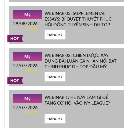
WEBINAR 03: SUPPLEMENTAL
Mỹ
ESSAYS: BÍ QUYẾT THUYẾT PHỤC
29/08/2026
HỘI ĐỒNG TUYỂN SINH ĐH TOP
10h00
ĐẦU MỸ
ĐĂNG KÝ
HOT
WEBINAR 02: CHIẾN LƯỢC XÂY
Mỹ
DỰNG BÀI LUẬN CÁ NHÂN NỔI BẬT
27/07/2026
CHINH PHỤC ĐH TOP ĐẦU MỸ
16h10
ĐĂNG KÝ
HOT
WEBINAR 1: HÈ NÀY LÀM GÌ ĐỂ
Mỹ
TĂNG CƠ HỘI VÀO IVY LEAGUE?
27/07/2026
16h22
ĐĂNG KÝ