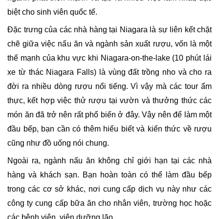
biệt cho sinh viên quốc tế.
Đặc trưng của các nhà hàng tại Niagara là sự liên kết chặt 
chẽ giữa việc nấu ăn và ngành sản xuất rượu, vốn là một 
thế mạnh của khu vực khi Niagara-on-the-lake (10 phút lái 
xe từ thác Niagara Falls) là vùng đất trồng nho và cho ra 
đời ra nhiều dòng rượu nổi tiếng. Vì vậy mà các tour ẩm 
thực, kết hợp việc thử rượu tại vườn và thưởng thức các 
món ăn đã trở nên rất phổ biến ở đây. Vậy nên để làm một 
đầu bếp, bạn cần có thêm hiểu biết và kiến thức về rượu 
cũng như đồ uống nói chung.
Ngoài ra, ngành nấu ăn không chỉ giới hạn tại các nhà 
hàng và khách sạn. Bạn hoàn toàn có thể làm đầu bếp 
trong các cơ sở khác, nơi cung cấp dịch vụ này như các 
công ty cung cấp bữa ăn cho nhân viên, trường học hoặc 
các bệnh viện, viện dưỡng lão, ...