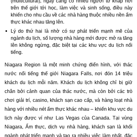
(multicultural), ngày càng có nhiều người từ khắp nơi 
trên thế giới tới học, làm việc và sinh sống, điều này 
khiến cho nhu cầu về các nhà hàng thuộc nhiều nền ẩm 
thực khác nhau tăng lên.
Lý do thứ hai là nhờ có sự phát triển mạnh mẽ của 
ngành du lịch, số lượng nhà hàng mới được mở ra tăng 
lên không ngừng, đặc biệt tại các khu vực du lịch nổi 
tiếng.
Niagara Region là một minh chứng điển hình, với thác 
nước nổi tiếng thế giới Niagara Falls, nơi đón 14 triệu 
khách du lịch mỗi năm. Khách du lịch không chỉ bị giữ 
chân bởi cảnh quan của thác nước, mà còn bởi các trò 
chơi giải trí, casino, khách sạn cao cấp, và hàng loạt nhà 
hàng với nhiều nét ẩm thực khác nhau – khiến khu vực du 
lịch này được ví như Las Vegas của Canada. Tại vùng 
Niagara, Ẩm thực, dịch vụ nhà hàng, khách sạn là khối 
ngành phát triển mạnh và tạo ra nhiều việc làm nhất, đặc 