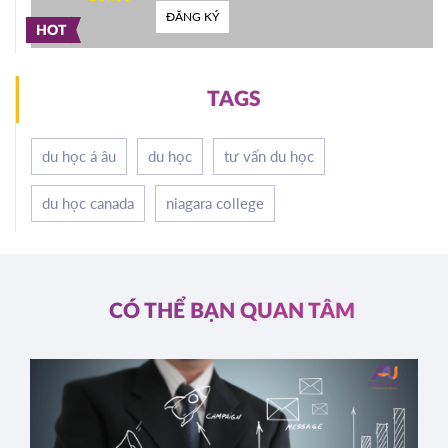
ĐĂNG KÝ
HOT
TAGS
du học á âu
du học
tư vấn du học
du học canada
niagara college
CÓ THỂ BẠN QUAN TÂM