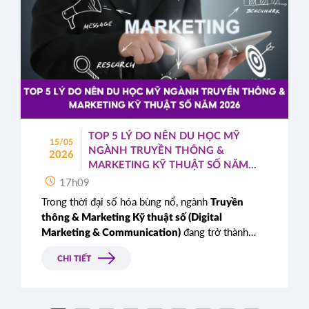
TOP 5 LÝ DO NÊN DU HỌC MỸ
15/05
NGÀNH TRUYỀN THÔNG &
2026
MARKETING KỸ THUẬT SỐ NĂM
2026
17h09
Trong thời đại số hóa bùng nổ, ngành
Truyền
thông & Marketing Kỹ thuật số (Digital
đang trở thành
Marketing & Communication)
“xương sống” của mọi doanh nghiệp. Từ startup
CHI TIẾT
công nghệ đến tập đoàn đa quốc gia, tất cả đều
cần những chuyên gia có khả năng xây dựng
thương hiệu, vận hành chiến dịch quảng cáo và
phân tích dữ liệu người dùng.