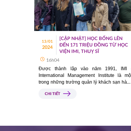
​​​​​​​[CẬP NHẬT] HỌC BỔNG LÊN
13/01
ĐẾN 171 TRIỆU ĐỒNG TỪ HỌC
2024
VIỆN IMI, THUỴ SĨ
16h04
Được thành lập vào năm 1991, IMI -
International Management Institute là một
trong những trường quản lý khách sạn hàng
đầu của Thụy Sĩ. Nếu các bạn học sinh đang
CHI TIẾT
có định hướng du học Thuỵ Sĩ và quan tâm
đến trường IMI nhưng chưa biết bắt đầu từ
đâu, hãy nhanh chóng liên hệ với Á - Âu để
được hỗ trợ thông tin chính xác nhất!