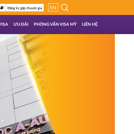
EN
Đăng ký gặp chuyên gia
VISA
ƯU ĐÃI
PHỎNG VẤN VISA MỸ
LIÊN HỆ