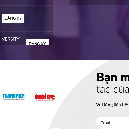
ĐĂNG KÝ
IVERSITY,
G
ĐĂNG KÝ
EGE
ĐĂNG KÝ
Bạn 
tác củ
ITY
ĐĂNG KÝ
Vui lòng liên hệ
LLEGE
ĐĂNG KÝ