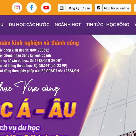
Đăng ký tư vấn
Nộp hồ sơ online
ỆU
DU HỌC CÁC NƯỚC
NGÀNH HOT
TIN TỨC - HỌC BỔNG