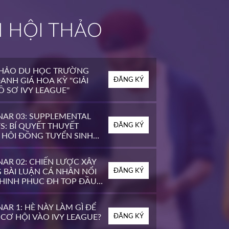
H HỘI THẢO
THẢO DU HỌC TRƯỜNG
ANH GIÁ HOA KỲ ''GIẢI
ĐĂNG KÝ
 SƠ IVY LEAGUE''
NAR 03: SUPPLEMENTAL
S: BÍ QUYẾT THUYẾT
ĐĂNG KÝ
 HỘI ĐỒNG TUYỂN SINH
OP ĐẦU MỸ
AR 02: CHIẾN LƯỢC XÂY
 BÀI LUẬN CÁ NHÂN NỔI
ĐĂNG KÝ
CHINH PHỤC ĐH TOP ĐẦU
AR 1: HÈ NÀY LÀM GÌ ĐỂ
CƠ HỘI VÀO IVY LEAGUE?
ĐĂNG KÝ