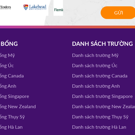
GỬI
 STATE
ĐĂNG KÝ
VERISTY
 BỔNG
DANH SÁCH TRƯỜNG
ĐĂNG KÝ
ổng Mỹ
Danh sách trường Mỹ
ổng Úc
Danh sách trường Úc
CEAP
ĐĂNG KÝ
ổng Canada
Danh sách trường Canada
ổng Anh
Danh sách trường Anh
RSITY
ổng Singapore
Danh sách trường Singapore
CHOOL
ĐĂNG KÝ
ổng New Zealand
Danh sách trường New Zeala
ổng Thụy Sỹ
Danh sách trường Thụy Sỹ
ITY
ĐĂNG KÝ
ổng Hà Lan
Danh sách trường Hà Lan