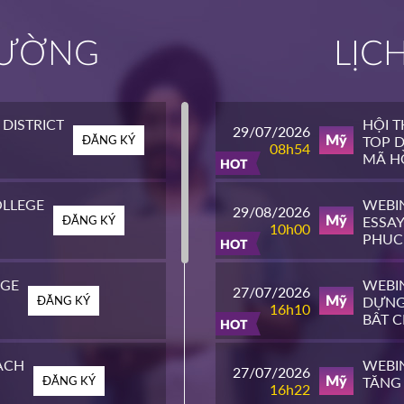
TRƯỜNG
LỊC
DISTRICT
HỘI 
29/07/2026
ĐĂNG KÝ
TOP D
Mỹ
08h54
MÃ HỒ
HOT
LLEGE
WEBI
29/08/2026
ĐĂNG KÝ
ESSAY
Mỹ
10h00
PHỤC
HOT
ĐH T
EGE
WEBIN
27/07/2026
ĐĂNG KÝ
DỰNG
Mỹ
16h10
BẬT 
HOT
MỸ
ACH
WEBIN
27/07/2026
ĐĂNG KÝ
TĂNG 
Mỹ
16h22