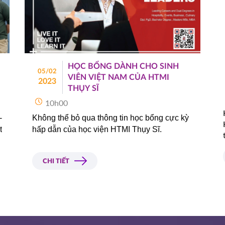
HỌC BỔNG DÀNH CHO SINH
05/02
VIÊN VIỆT NAM CỦA HTMI
2023
THỤY SĨ
10h00
 
Không thể bỏ qua thông tin học bổng cực kỳ
 
hấp dẫn của học viện HTMI Thụy Sĩ.
 
 
CHI TIẾT
 
 
 