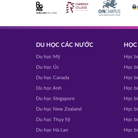
SOUTHEAST MISSOURI
10/03/2026
UNIVERSITY
Mỹ
14h00
HOT
WRIGHT STATE UNI
04/03/2026
DU HỌC CÁC NƯỚC
HỌC
Mỹ
15h00
HOT
Du học Mỹ
Học b
Du học Úc
Học b
TỔ CHỨC I
07/10/2025
Canada
14h30
Du học Canada
Học b
HOT
Du học Anh
Học b
YORKVILLE UNIVE
03/10/2025
Du học Singapore
Học b
TORONTO FILM S
Canada
10h00
Du học New Zealand
Học b
HOT
Du học Thụy Sỹ
Học b
TROY UNIVERS
02/10/2025
Mỹ
Du học Hà Lan
Học b
14h00
HOT