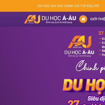
DU HỌC ĐẠI HỌC DANH GIÁ TOP ĐẦU MỸ
(CURRENT)
GIỚI THI