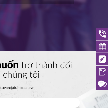
muốn
trở thành đối
a chúng tôi
:
tuvan@duhocaau.vn