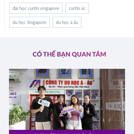
đại học curtin singapore
curtin úc
du học Singapore
du học á âu
CÓ THỂ BẠN QUAN TÂM