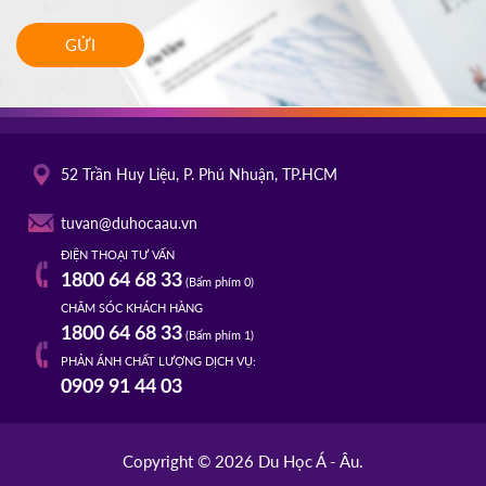
GỬI
52 Trần Huy Liệu, P. Phú Nhuận, TP.HCM
tuvan@duhocaau.vn
ĐIỆN THOẠI TƯ VẤN
1800 64 68 33
(Bấm phím 0)
CHĂM SÓC KHÁCH HÀNG
1800 64 68 33
(Bấm phím 1)
PHẢN ÁNH CHẤT LƯỢNG DỊCH VỤ:
0909 91 44 03
Copyright © 2026 Du Học Á - Âu.