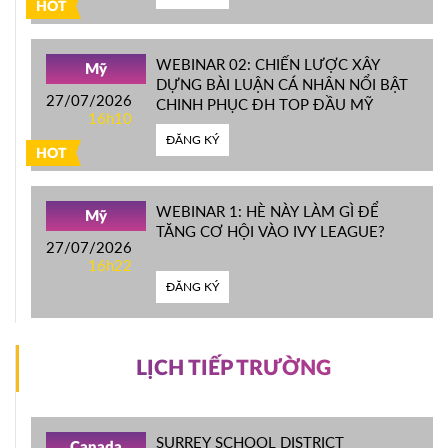
HOT
WEBINAR 02: CHIẾN LƯỢC XÂY
Mỹ
DỰNG BÀI LUẬN CÁ NHÂN NỔI BẬT
27/07/2026
CHINH PHỤC ĐH TOP ĐẦU MỸ
16h10
ĐĂNG KÝ
HOT
WEBINAR 1: HÈ NÀY LÀM GÌ ĐỂ
Mỹ
TĂNG CƠ HỘI VÀO IVY LEAGUE?
27/07/2026
16h22
ĐĂNG KÝ
LỊCH TIẾP TRƯỜNG
SURREY SCHOOL DISTRICT
Canada