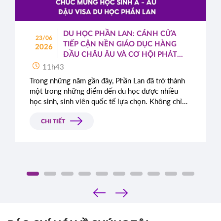
DU HỌC PHẦN LAN: CÁNH CỬA
23/06
TIẾP CẬN NỀN GIÁO DỤC HÀNG
2026
ĐẦU CHÂU ÂU VÀ CƠ HỘI PHÁT
TRIỂN TOÀN CẦU
11h43
Trong những năm gần đây, Phần Lan đã trở thành
một trong những điểm đến du học được nhiều
học sinh, sinh viên quốc tế lựa chọn. Không chỉ
nổi tiếng với hệ thống giáo dục chất lượng cao,
quốc gia Bắc Âu này còn được đánh giá cao nhờ
CHI TIẾT
môi trường sống an toàn, hiện đại cùng những
chính sách cởi mở dành cho sinh viên quốc tế.
‹
›