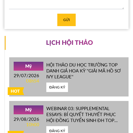
GỬI
LỊCH HỘI THẢO
HỘI THẢO DU HỌC TRƯỜNG TOP
Mỹ
DANH GIÁ HOA KỲ ''GIẢI MÃ HỒ SƠ
29/07/2026
IVY LEAGUE''
08h54
ĐĂNG KÝ
HOT
WEBINAR 03: SUPPLEMENTAL
Mỹ
ESSAYS: BÍ QUYẾT THUYẾT PHỤC
29/08/2026
HỘI ĐỒNG TUYỂN SINH ĐH TOP
10h00
ĐẦU MỸ
ĐĂNG KÝ