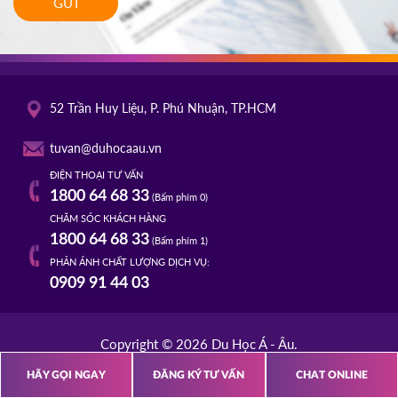
GỬI
52 Trần Huy Liệu, P. Phú Nhuận, TP.HCM
tuvan@duhocaau.vn
ĐIỆN THOẠI TƯ VẤN
1800 64 68 33
(Bấm phím 0)
CHĂM SÓC KHÁCH HÀNG
1800 64 68 33
(Bấm phím 1)
PHẢN ÁNH CHẤT LƯỢNG DỊCH VỤ:
0909 91 44 03
Copyright © 2026 Du Học Á - Âu.
HÃY GỌI NGAY
ĐĂNG KÝ TƯ VẤN
CHAT ONLINE