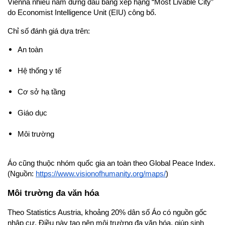
Vienna nhiều năm đứng đầu bảng xếp hạng “Most Livable City” 
do Economist Intelligence Unit (EIU) công bố.
Chỉ số đánh giá dựa trên:
An toàn
Hệ thống y tế
Cơ sở hạ tầng
Giáo dục
Môi trường
Áo cũng thuộc nhóm quốc gia an toàn theo Global Peace Index.
(Nguồn: 
https://www.visionofhumanity.org/maps/
)
Môi trường đa văn hóa
Theo Statistics Austria, khoảng 20% dân số Áo có nguồn gốc 
nhập cư. Điều này tạo nên môi trường đa văn hóa, giúp sinh 