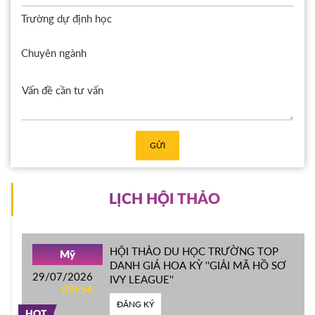
Trường dự định học
Chuyên ngành
GỬI
LỊCH HỘI THẢO
HỘI THẢO DU HỌC TRƯỜNG TOP
Mỹ
DANH GIÁ HOA KỲ ''GIẢI MÃ HỒ SƠ
29/07/2026
IVY LEAGUE''
08h54
ĐĂNG KÝ
HOT