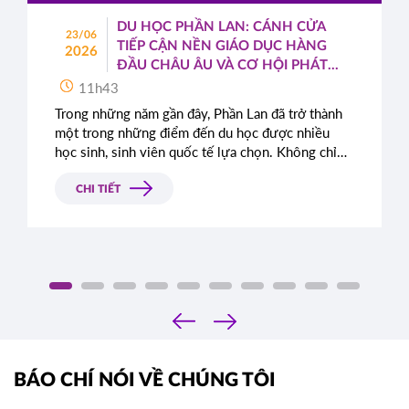
DU HỌC PHẦN LAN: CÁNH CỬA
23/06
TIẾP CẬN NỀN GIÁO DỤC HÀNG
2026
ĐẦU CHÂU ÂU VÀ CƠ HỘI PHÁT
TRIỂN TOÀN CẦU
11h43
Trong những năm gần đây, Phần Lan đã trở thành
một trong những điểm đến du học được nhiều
học sinh, sinh viên quốc tế lựa chọn. Không chỉ
nổi tiếng với hệ thống giáo dục chất lượng cao,
quốc gia Bắc Âu này còn được đánh giá cao nhờ
CHI TIẾT
môi trường sống an toàn, hiện đại cùng những
chính sách cởi mở dành cho sinh viên quốc tế.
‹
›
BÁO CHÍ NÓI VỀ CHÚNG TÔI