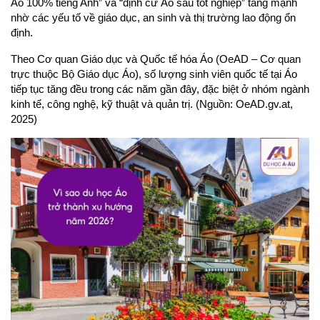
Áo 100% tiếng Anh” và “định cư Áo sau tốt nghiệp” tăng mạnh 
nhờ các yếu tố về giáo dục, an sinh và thị trường lao động ổn 
định.
Theo Cơ quan Giáo dục và Quốc tế hóa Áo (OeAD – Cơ quan 
trực thuộc Bộ Giáo dục Áo), số lượng sinh viên quốc tế tại Áo 
tiếp tục tăng đều trong các năm gần đây, đặc biệt ở nhóm ngành 
kinh tế, công nghệ, kỹ thuật và quản trị. (Nguồn: OeAD.gv.at, 
2025)