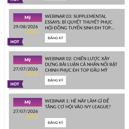
WEBINAR 03: SUPPLEMENTAL
Mỹ
ESSAYS: BÍ QUYẾT THUYẾT PHỤC
29/08/2026
HỘI ĐỒNG TUYỂN SINH ĐH TOP
10h00
ĐẦU MỸ
ĐĂNG KÝ
HOT
WEBINAR 02: CHIẾN LƯỢC XÂY
Mỹ
DỰNG BÀI LUẬN CÁ NHÂN NỔI BẬT
27/07/2026
CHINH PHỤC ĐH TOP ĐẦU MỸ
16h10
ĐĂNG KÝ
HOT
WEBINAR 1: HÈ NÀY LÀM GÌ ĐỂ
Mỹ
TĂNG CƠ HỘI VÀO IVY LEAGUE?
27/07/2026
16h22
ĐĂNG KÝ