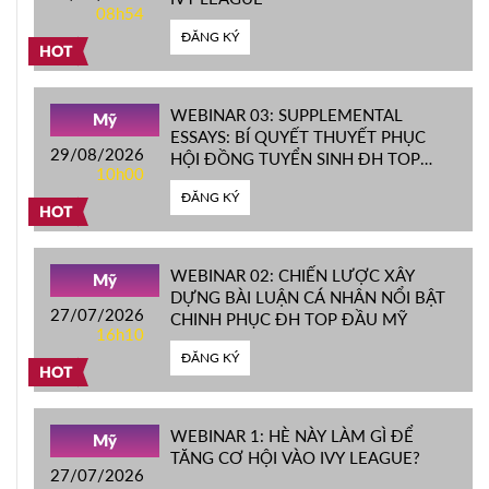
08h54
ĐĂNG KÝ
HOT
WEBINAR 03: SUPPLEMENTAL
Mỹ
ESSAYS: BÍ QUYẾT THUYẾT PHỤC
29/08/2026
HỘI ĐỒNG TUYỂN SINH ĐH TOP
10h00
ĐẦU MỸ
ĐĂNG KÝ
HOT
WEBINAR 02: CHIẾN LƯỢC XÂY
Mỹ
DỰNG BÀI LUẬN CÁ NHÂN NỔI BẬT
27/07/2026
CHINH PHỤC ĐH TOP ĐẦU MỸ
16h10
ĐĂNG KÝ
HOT
WEBINAR 1: HÈ NÀY LÀM GÌ ĐỂ
Mỹ
TĂNG CƠ HỘI VÀO IVY LEAGUE?
27/07/2026