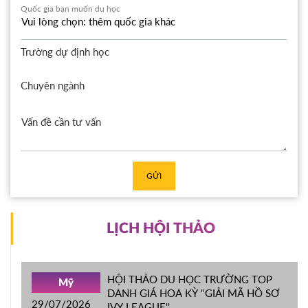
Quốc gia bạn muốn du học
Trường dự định học
Chuyên ngành
GỬI
LỊCH HỘI THẢO
HỘI THẢO DU HỌC TRƯỜNG TOP
Mỹ
DANH GIÁ HOA KỲ ''GIẢI MÃ HỒ SƠ
29/07/2026
IVY LEAGUE''