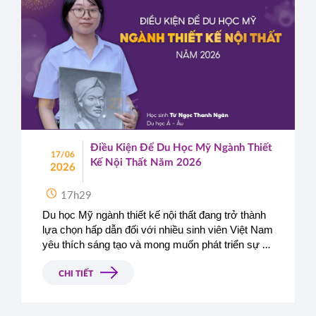
Điều Kiện Để Du Học Mỹ Ngành Thiết
17/06
Kế Nội Thất Năm 2026
2026
17h29
Du học Mỹ ngành thiết kế nội thất đang trở thành 
lựa chọn hấp dẫn đối với nhiều sinh viên Việt Nam 
yêu thích sáng tạo và mong muốn phát triển sự 
nghiệp trong lĩnh vực thiết kế không gian. Bài viết 
dưới đây sẽ giúp bạn hiểu rõ các tiêu chí cần 
CHI TIẾT
chuẩn bị để tăng cơ hội trúng tuyển vào các 
trường đào tạo thiết kế uy tín tại Mỹ.