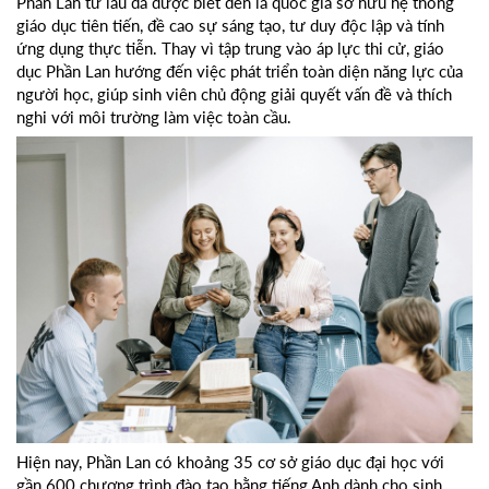
Phần Lan từ lâu đã được biết đến là quốc gia sở hữu hệ thống
giáo dục tiên tiến, đề cao sự sáng tạo, tư duy độc lập và tính
ứng dụng thực tiễn. Thay vì tập trung vào áp lực thi cử, giáo
dục Phần Lan hướng đến việc phát triển toàn diện năng lực của
người học, giúp sinh viên chủ động giải quyết vấn đề và thích
nghi với môi trường làm việc toàn cầu.
Hiện nay, Phần Lan có khoảng 35 cơ sở giáo dục đại học với
gần 600 chương trình đào tạo bằng tiếng Anh dành cho sinh