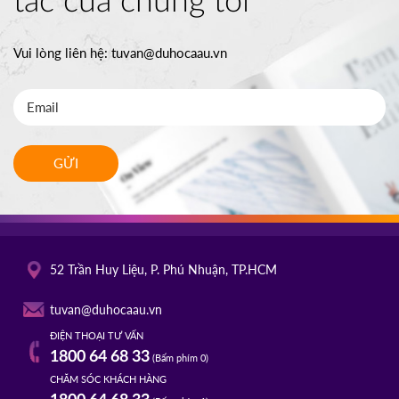
tác của chúng tôi
Vui lòng liên hệ:
tuvan@duhocaau.vn
GỬI
52 Trần Huy Liệu, P. Phú Nhuận, TP.HCM
tuvan@duhocaau.vn
ĐIỆN THOẠI TƯ VẤN
1800 64 68 33
(Bấm phím 0)
CHĂM SÓC KHÁCH HÀNG