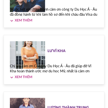
Trước hết xin chân thành cảm ơn công ty Du Học Á - Âu
đã đồng hành từ khi làm hồ sơ đến khi cháu đậu Visa du
học Mỹ, cảm ơn cô Tiên, cô Vân đã tận tâm chỉ bày và
hướng dẫn từng chi tiết, thay mặt cháu Võ Lê Phúc Anh
cảm ơn quý công ty và các bạn tư vấn viên rất nhiều.
Cảm ơn.
LƯ VĨ KHA
Chị xin cảm ơn Công ty Du Học Á - Âu đã giúp đỡ Vĩ
Kha hoàn thành ước mơ du học Mỹ, nhất là cảm ơn
Vương đã chỉ bảo và giúp đỡ Kha rất nhiều trong việc
phỏng vấn.
LƯƠNG THÀNH TRUNG