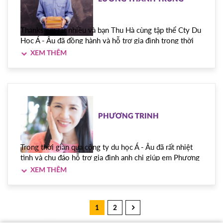
Thanks em rất nhiều và bạn Thu Hà cùng tập thể Cty Du
Học Á - Âu đã đồng hành và hỗ trợ gia đình trong thời
gian vừa qua. Một lần nữa xin cảm ơn bạn Vương và bạn
Hà nha
PHƯƠNG TRINH
Trong thời gian qua công ty du học Á - Âu đã rất nhiệt
tình và chu đáo hỗ trợ gia đình anh chị giúp em Phương
Trinh có được Visa du học. Gia đình anh chị xin chân
thành cảm ơn đến ban lãnh đạo công ty du học Á - Âu
1
2