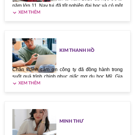
năm lớp 11. Nay tui đã tốt nghiệp đại học và có một
công việc làm tốt ở Úc. Rất cảm ơn công ty Á - Âu.
KIM THANH HỒ
Chân thành cảm ơn công ty đã đồng hành trong
suốt quá trình chinh phục giấc mơ du học Mỹ. Gia
đình xin gửi lời cảm ơn chân thành đến công ty đã
hỗ trợ hướng dẫn rất nhiệt tình để bé đạt được giấc
mơ du học của mình. Lần nữa xin gửi lời cảm ơn
đến bạn Vương đã rất chu đáo, tận tình trong suốt
quá trình.
MINH THƯ