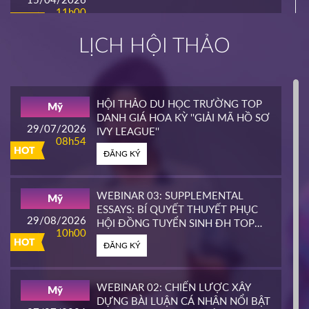
11h00
HOT
ĐĂNG KÝ
LỊCH HỘI THẢO
INTERLINK
Mỹ
02/04/2026
14h00
HỘI THẢO DU HỌC TRƯỜNG TOP
Mỹ
HOT
DANH GIÁ HOA KỲ ''GIẢI MÃ HỒ SƠ
ĐĂNG KÝ
29/07/2026
IVY LEAGUE''
08h54
HOT
ĐĂNG KÝ
CALIFORNIA STATE UNIVERSITY,
Mỹ
EAST BAY CONTINUING
25/03/2026
EDUCATION
10h00
WEBINAR 03: SUPPLEMENTAL
Mỹ
HOT
ESSAYS: BÍ QUYẾT THUYẾT PHỤC
ĐĂNG KÝ
29/08/2026
HỘI ĐỒNG TUYỂN SINH ĐH TOP
10h00
ĐẦU MỸ
HOT
ĐĂNG KÝ
PIERCE COLLEGE
Mỹ
23/03/2026
14h00
WEBINAR 02: CHIẾN LƯỢC XÂY
Mỹ
HOT
DỰNG BÀI LUẬN CÁ NHÂN NỔI BẬT
ĐĂNG KÝ