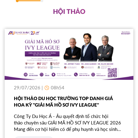
HỘI THẢO
29/07/2026 |
08h54
HỘI THẢO DU HỌC TRƯỜNG TOP DANH GIÁ
HOA KỲ ''GIẢI MÃ HỒ SƠ IVY LEAGUE''
Công Ty Du Học Á - Âu quyết định tổ chức hội
thảo chuyên sâu GIẢI MÃ HỒ SƠ IVY LEAGUE 2026
Mang đến cơ hội hiếm có để phụ huynh và học sinh
trực tiếp đối thoại cùng ba Cố vấn giáo dục quốc tế