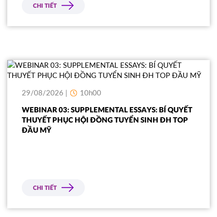
cấp cao của Du học Á – Âu
CHI TIẾT
29/08/2026 |
10h00
WEBINAR 03: SUPPLEMENTAL ESSAYS: BÍ QUYẾT
THUYẾT PHỤC HỘI ĐỒNG TUYỂN SINH ĐH TOP
ĐẦU MỸ
CHI TIẾT