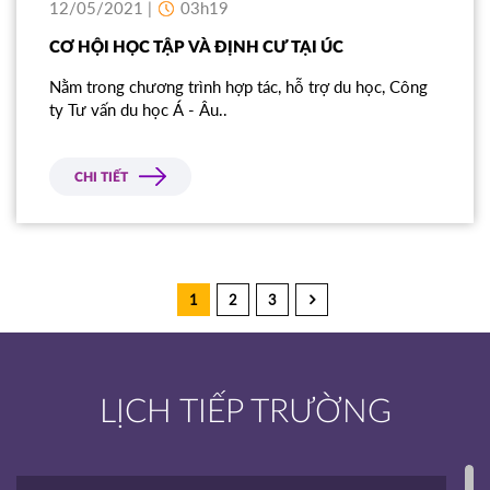
12/05/2021 |
03h19
CƠ HỘI HỌC TẬP VÀ ĐỊNH CƯ TẠI ÚC
Nằm trong chương trình hợp tác, hỗ trợ du học, Công
ty Tư vấn du học Á - Âu..
CHI TIẾT
1
2
3
LỊCH TIẾP TRƯỜNG