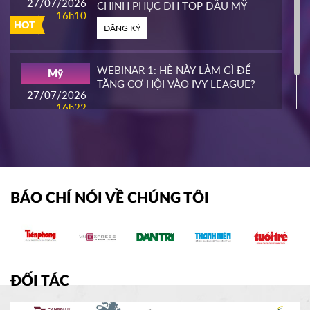
27/07/2026
CHINH PHỤC ĐH TOP ĐẦU MỸ
16h10
HOT
ĐĂNG KÝ
WHATCOM COMMUNITY COLLEGE
Mỹ
16/03/2026
16h00
WEBINAR 1: HÈ NÀY LÀM GÌ ĐỂ
Mỹ
HOT
TĂNG CƠ HỘI VÀO IVY LEAGUE?
ĐĂNG KÝ
27/07/2026
16h22
ĐĂNG KÝ
NIAGARA COLLEGE
Canada
11/03/2026
11h00
HOT
ĐĂNG KÝ
BÁO CHÍ NÓI VỀ CHÚNG TÔI
SOUTHEAST MISSOURI STATE
Mỹ
UNIVERSITY
10/03/2026
14h00
HOT
ĐĂNG KÝ
ĐỐI TÁC
WRIGHT STATE UNIVERISTY