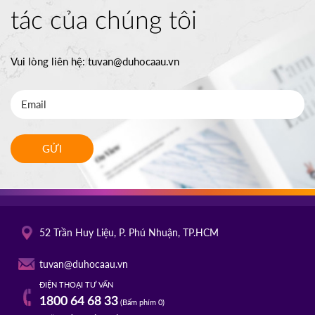
tác của chúng tôi
Vui lòng liên hệ:
tuvan@duhocaau.vn
GỬI
52 Trần Huy Liệu, P. Phú Nhuận, TP.HCM
tuvan@duhocaau.vn
ĐIỆN THOẠI TƯ VẤN
1800 64 68 33
(Bấm phím 0)