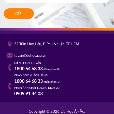
Canada
FILM SCHOOL
03/10/2025
10h00
GỬI
HOT
ĐĂNG KÝ
TROY UNIVERSITY
Mỹ
02/10/2025
52 Trần Huy Liệu, P. Phú Nhuận, TP.HCM
14h00
HOT
ĐĂNG KÝ
tuvan@duhocaau.vn
ĐIỆN THOẠI TƯ VẤN
TACOMA COMMUNITY COLLEGE
Mỹ
1800 64 68 33
(Bấm phím 0)
01/10/2025
CHĂM SÓC KHÁCH HÀNG
10h00
1800 64 68 33
(Bấm phím 1)
HOT
ĐĂNG KÝ
PHẢN ÁNH CHẤT LƯỢNG DỊCH VỤ:
0909 91 44 03
Copyright © 2026 Du Học Á - Âu.