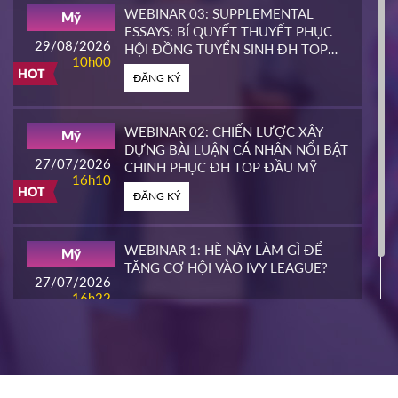
EDUCATION
10h00
WEBINAR 03: SUPPLEMENTAL
Mỹ
HOT
ESSAYS: BÍ QUYẾT THUYẾT PHỤC
ĐĂNG KÝ
29/08/2026
HỘI ĐỒNG TUYỂN SINH ĐH TOP
10h00
ĐẦU MỸ
HOT
ĐĂNG KÝ
PIERCE COLLEGE
Mỹ
23/03/2026
14h00
WEBINAR 02: CHIẾN LƯỢC XÂY
Mỹ
HOT
DỰNG BÀI LUẬN CÁ NHÂN NỔI BẬT
ĐĂNG KÝ
27/07/2026
CHINH PHỤC ĐH TOP ĐẦU MỸ
16h10
HOT
ĐĂNG KÝ
WHATCOM COMMUNITY COLLEGE
Mỹ
16/03/2026
16h00
WEBINAR 1: HÈ NÀY LÀM GÌ ĐỂ
Mỹ
HOT
TĂNG CƠ HỘI VÀO IVY LEAGUE?
ĐĂNG KÝ
27/07/2026
16h22
ĐĂNG KÝ
NIAGARA COLLEGE
Canada
11/03/2026
11h00
HOT
ĐĂNG KÝ