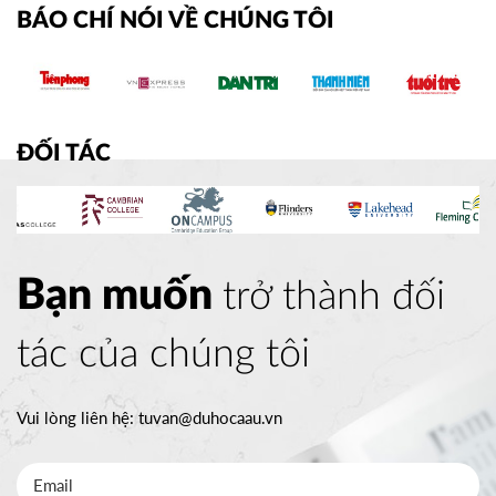
BÁO CHÍ NÓI VỀ CHÚNG TÔI
SOUTHEAST MISSOURI STATE
Mỹ
UNIVERSITY
10/03/2026
14h00
HOT
ĐĂNG KÝ
ĐỐI TÁC
WRIGHT STATE UNIVERISTY
Mỹ
04/03/2026
15h00
HOT
ĐĂNG KÝ
Bạn muốn
trở thành đối
tác của chúng tôi
TỔ CHỨC ICEAP
Canada
07/10/2025
14h30
Vui lòng liên hệ:
tuvan@duhocaau.vn
HOT
ĐĂNG KÝ
YORKVILLE UNIVERSITY TORONTO