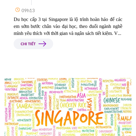
09h13
Du học cấp 3 tại Singapore là lộ trình hoàn hảo để các 
em sớm bước chân vào đại học, theo đuổi ngành nghề 
mình yêu thích với thời gian và ngân sách tiết kiệm. Vậy 
chi phí du học phổ thông tại Singapore là bao nhiêu? 
CHI TIẾT
Nên lựa chọn trường nào để tiết kiệm chi phí du học phổ 
thông tại Singapore? 
Hãy cùng Du Học Á – Âu tìm hiểu 
thông qua bài viết sau đây nhé. 