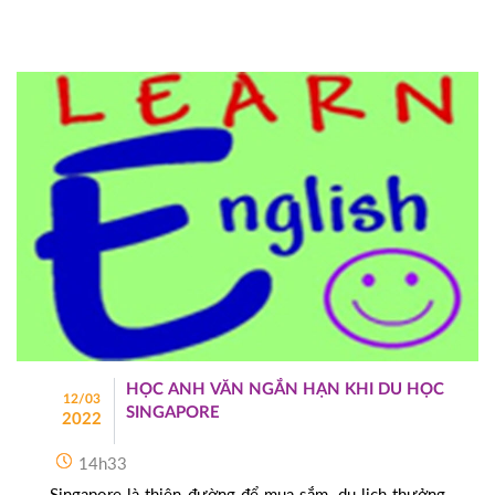
sẽ giới thiệu đến bạn chương trình du học hè 
Singapore Lion Island 2023 chi tiết.
HỌC ANH VĂN NGẮN HẠN KHI DU HỌC
12/03
SINGAPORE
2022
14h33
Singapore là thiên đường để mua sắm, du lịch thưởng