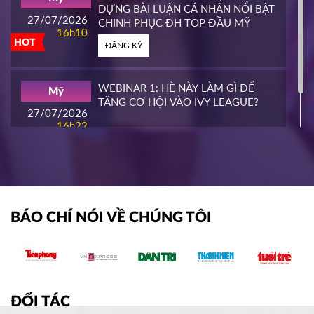
HOT
DỰNG BÀI LUẬN CÁ NHÂN NỔI BẬT
ĐĂNG KÝ
27/07/2026
CHINH PHỤC ĐH TOP ĐẦU MỸ
16h10
HOT
ĐĂNG KÝ
WHATCOM COMMUNITY COLLEGE
Mỹ
16/03/2026
16h00
WEBINAR 1: HÈ NÀY LÀM GÌ ĐỂ
Mỹ
HOT
TĂNG CƠ HỘI VÀO IVY LEAGUE?
ĐĂNG KÝ
27/07/2026
16h22
ĐĂNG KÝ
NIAGARA COLLEGE
Canada
11/03/2026
11h00
HOT
ĐĂNG KÝ
BÁO CHÍ NÓI VỀ CHÚNG TÔI
SOUTHEAST MISSOURI STATE
Mỹ
UNIVERSITY
10/03/2026
14h00
HOT
ĐĂNG KÝ
ĐỐI TÁC