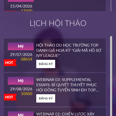
15/04/2026
11h00
HOT
ĐĂNG KÝ
LỊCH HỘI THẢO
INTERLINK
Mỹ
02/04/2026
14h00
HỘI THẢO DU HỌC TRƯỜNG TOP
Mỹ
HOT
DANH GIÁ HOA KỲ ''GIẢI MÃ HỒ SƠ
ĐĂNG KÝ
29/07/2026
IVY LEAGUE''
08h54
HOT
ĐĂNG KÝ
CALIFORNIA STATE UNIVERSITY,
Mỹ
EAST BAY CONTINUING
25/03/2026
EDUCATION
10h00
WEBINAR 03: SUPPLEMENTAL
Mỹ
HOT
ESSAYS: BÍ QUYẾT THUYẾT PHỤC
ĐĂNG KÝ
29/08/2026
HỘI ĐỒNG TUYỂN SINH ĐH TOP
10h00
ĐẦU MỸ
HOT
ĐĂNG KÝ
PIERCE COLLEGE
Mỹ
23/03/2026
14h00
WEBINAR 02: CHIẾN LƯỢC XÂY
Mỹ