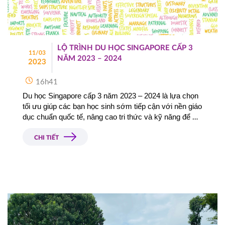
LỘ TRÌNH DU HỌC SINGAPORE CẤP 3
11/03
NĂM 2023 – 2024
2023
16h41
Du học Singapore cấp 3 năm 2023 – 2024 là lựa chọn 
tối ưu giúp các bạn học sinh sớm tiếp cận với nền giáo 
dục chuẩn quốc tế, nâng cao tri thức và kỹ năng để 
theo đuổi con đường sự nghiệp vững vàng hơn, hội 
nhập môi trường làm việc đa quốc gia trong tương lai. 
CHI TIẾT
Hay du học Singapore cấp 3 năm 2023 – 2024 cần 
những điều kiện gì, lộ trình ra sao và nên chọn các 
trường nào tiêu biểu tại đảo quốc sư tử cho chương 
trình THPT?