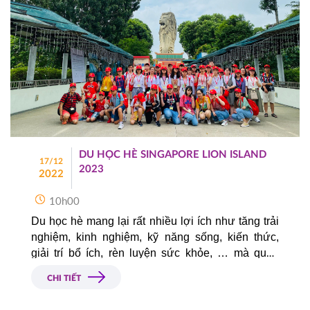
DU HỌC HÈ SINGAPORE LION ISLAND
17/12
2023
2022
10h00
Du học hè mang lại rất nhiều lợi ích như tăng trải 
nghiệm, kinh nghiệm, kỹ năng sống, kiến thức, 
giải trí bổ ích, rèn luyện sức khỏe, … mà quan 
trọng hơn, đây là cách giúp các con trả lời câu hỏi, 
CHI TIẾT
liệu tương lai con có thật sự muốn đi du học hay 
không? 
Trong bài viết này, Công ty Du học Á - Âu 