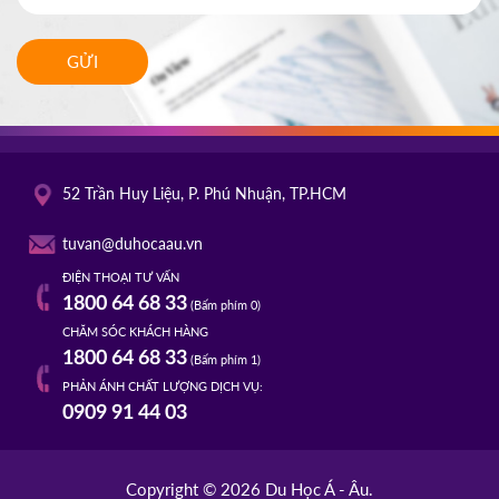
GỬI
52 Trần Huy Liệu, P. Phú Nhuận, TP.HCM
tuvan@duhocaau.vn
ĐIỆN THOẠI TƯ VẤN
1800 64 68 33
(Bấm phím 0)
CHĂM SÓC KHÁCH HÀNG
1800 64 68 33
(Bấm phím 1)
PHẢN ÁNH CHẤT LƯỢNG DỊCH VỤ:
0909 91 44 03
Copyright © 2026 Du Học Á - Âu.