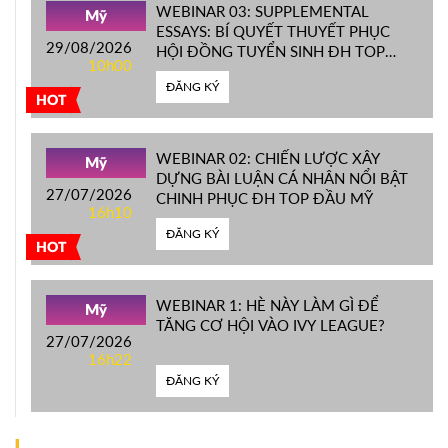
WEBINAR 03: SUPPLEMENTAL
Mỹ
ESSAYS: BÍ QUYẾT THUYẾT PHỤC
29/08/2026
HỘI ĐỒNG TUYỂN SINH ĐH TOP
10h00
ĐẦU MỸ
ĐĂNG KÝ
HOT
WEBINAR 02: CHIẾN LƯỢC XÂY
Mỹ
DỰNG BÀI LUẬN CÁ NHÂN NỔI BẬT
27/07/2026
CHINH PHỤC ĐH TOP ĐẦU MỸ
16h10
ĐĂNG KÝ
HOT
WEBINAR 1: HÈ NÀY LÀM GÌ ĐỂ
Mỹ
TĂNG CƠ HỘI VÀO IVY LEAGUE?
27/07/2026
16h22
ĐĂNG KÝ