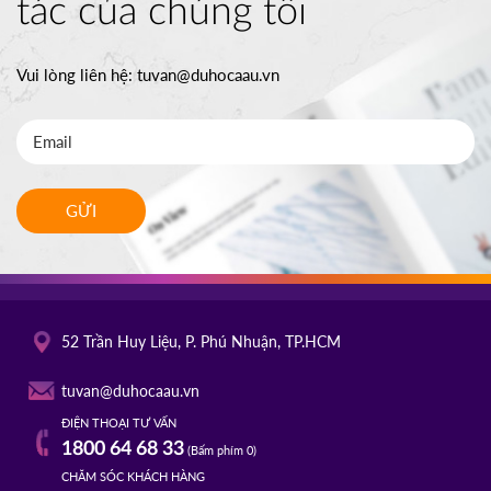
tác của chúng tôi
Vui lòng liên hệ:
tuvan@duhocaau.vn
GỬI
52 Trần Huy Liệu, P. Phú Nhuận, TP.HCM
tuvan@duhocaau.vn
ĐIỆN THOẠI TƯ VẤN
1800 64 68 33
(Bấm phím 0)
CHĂM SÓC KHÁCH HÀNG