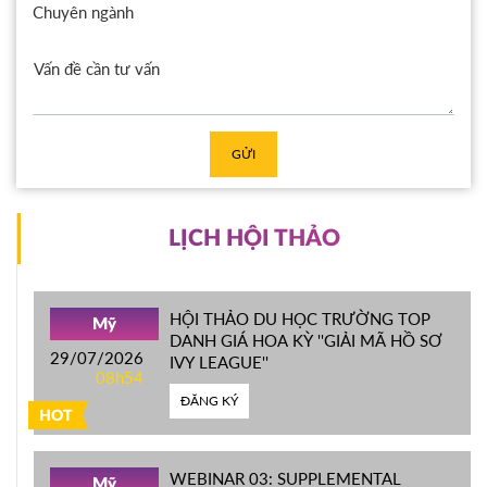
Chuyên ngành
GỬI
LỊCH HỘI THẢO
HỘI THẢO DU HỌC TRƯỜNG TOP
Mỹ
DANH GIÁ HOA KỲ ''GIẢI MÃ HỒ SƠ
29/07/2026
IVY LEAGUE''
08h54
ĐĂNG KÝ
HOT
WEBINAR 03: SUPPLEMENTAL
Mỹ