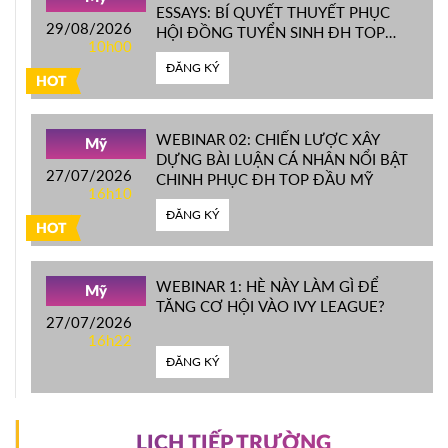
ESSAYS: BÍ QUYẾT THUYẾT PHỤC
29/08/2026
HỘI ĐỒNG TUYỂN SINH ĐH TOP
10h00
ĐẦU MỸ
ĐĂNG KÝ
HOT
WEBINAR 02: CHIẾN LƯỢC XÂY
Mỹ
DỰNG BÀI LUẬN CÁ NHÂN NỔI BẬT
27/07/2026
CHINH PHỤC ĐH TOP ĐẦU MỸ
16h10
ĐĂNG KÝ
HOT
WEBINAR 1: HÈ NÀY LÀM GÌ ĐỂ
Mỹ
TĂNG CƠ HỘI VÀO IVY LEAGUE?
27/07/2026
16h22
ĐĂNG KÝ
LỊCH TIẾP TRƯỜNG