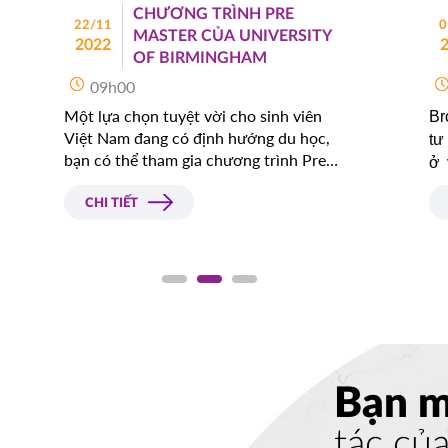
CHƯƠNG TRÌNH PRE
22/11
0
MASTER CỦA UNIVERSITY
VERISTY
2022
OF BIRMINGHAM
ĐĂNG KÝ
09h00
Một lựa chọn tuyệt vời cho sinh viên
Br
CEAP
Việt Nam đang có định hướng du học,
tư
ĐĂNG KÝ
bạn có thể tham gia chương trình Pre
ở 
Master của University of Birmingham.
ch
CHI TIẾT
RSITY
CHOOL
ĐĂNG KÝ
ITY
ĐĂNG KÝ
Bạn 
 COLLEGE
ĐĂNG KÝ
tác củ