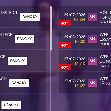
DISTRICT
HỘI 
29/07/2026
ĐĂNG KÝ
TOP D
Mỹ
08h54
MÃ HỒ
HOT
LLEGE
WEBI
29/08/2026
ĐĂNG KÝ
ESSAY
Mỹ
10h00
PHỤC
HOT
ĐH T
EGE
WEBIN
27/07/2026
ĐĂNG KÝ
DỰNG
Mỹ
16h10
BẬT 
HOT
MỸ
ACH
WEBIN
27/07/2026
ĐĂNG KÝ
TĂNG 
Mỹ
16h22
ĐĂNG KÝ