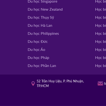
Du học Singapore
Học b
Du học New Zealand
Học b
Du học Thụy Sỹ
Học b
Du học Hà Lan
Học b
Du học Philippines
Học bổ
Du học Đức
Học b
Du học Áo
Học b
Du học Pháp
Học b
Du học Phần Lan
Học b
52 Trần Huy Liệu, P. Phú Nhuận,
t
TP.HCM