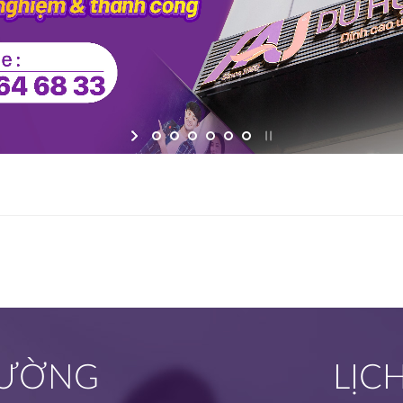
TRƯỜNG
LỊC