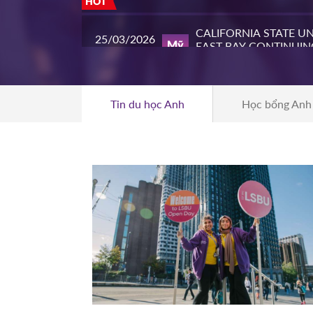
HOT
CALIFORNIA STATE UN
25/03/2026
EAST BAY CONTINUIN
Mỹ
10h00
EDUCATION
HOT
PIERCE COLL
23/03/2026
Tin du học Anh
Học bổng Anh
Mỹ
14h00
HOT
WHATCOM COMMUN
16/03/2026
COLLEGE
Mỹ
16h00
HOT
NIAGARA CO
11/03/2026
Canada
11h00
HOT
SOUTHEAST MISSOURI
10/03/2026
UNIVERSITY
Mỹ
14h00
HOT