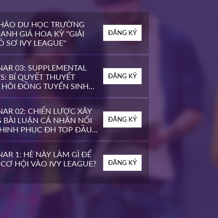
THẢO DU HỌC TRƯỜNG
ANH GIÁ HOA KỲ ''GIẢI
ĐĂNG KÝ
 SƠ IVY LEAGUE''
NAR 03: SUPPLEMENTAL
S: BÍ QUYẾT THUYẾT
ĐĂNG KÝ
 HỘI ĐỒNG TUYỂN SINH
OP ĐẦU MỸ
AR 02: CHIẾN LƯỢC XÂY
 BÀI LUẬN CÁ NHÂN NỔI
ĐĂNG KÝ
CHINH PHỤC ĐH TOP ĐẦU
AR 1: HÈ NÀY LÀM GÌ ĐỂ
CƠ HỘI VÀO IVY LEAGUE?
ĐĂNG KÝ