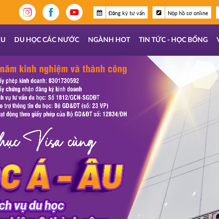
Đăng ký tư vấn
Nộp hồ sơ online
ỆU
DU HỌC CÁC NƯỚC
NGÀNH HOT
TIN TỨC - HỌC BỔNG