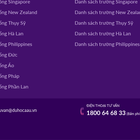
ổng Singapore
Danh sách trường Singapore
ổng New Zealand
Danh sách trường New Zeala
ổng Thụy Sỹ
Danh sách trường Thụy Sỹ
ổng Hà Lan
Danh sách trường Hà Lan
ng Philippines
Danh sách trường Philippines
ổng Đức
ổng Áo
ổng Pháp
ổng Phần Lan
ĐIỆN THOẠI TƯ VẤN
uvan@duhocaau.vn
1800 64 68 33
(Bấm phí