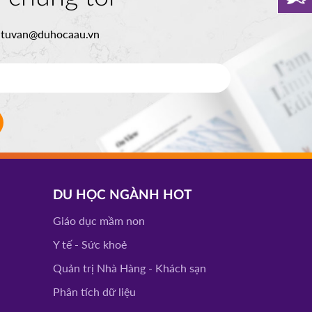
:
tuvan@duhocaau.vn
DU HỌC NGÀNH HOT
Giáo dục mầm non
Y tế - Sức khoẻ
Quản trị Nhà Hàng - Khách sạn
Phân tích dữ liệu