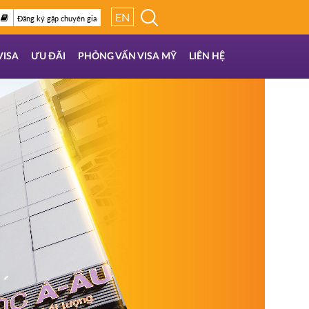
EN
Đăng ký gặp chuyên gia
VISA
ƯU ĐÃI
PHỎNG VẤN VISA MỸ
LIÊN HỆ