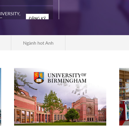
IVERSITY,
G
ĐĂNG KÝ
EGE
Ngành hot Anh
ĐĂNG KÝ
ITY
ĐĂNG KÝ
LLEGE
ĐĂNG KÝ
 STATE
ĐĂNG KÝ