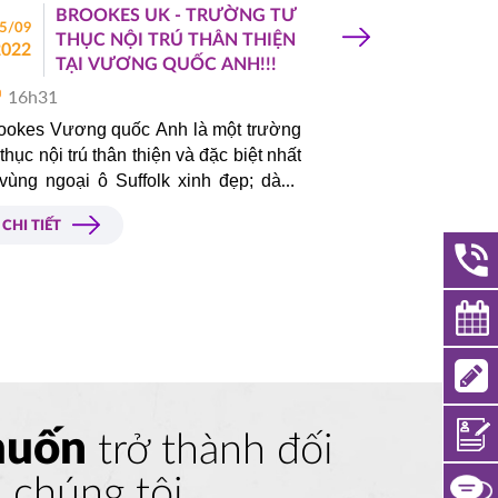
BROOKES UK - TRƯỜNG TƯ
MUỐ
5/09
11/02
THỤC NỘI TRÚ THÂN THIỆN
CẦN
›
2022
2022
TẠI VƯƠNG QUỐC ANH!!!
ĐIỀ
16h31
16h34
ookes Vương quốc Anh là một trường
Để việc du h
 thục nội trú thân thiện và đặc biệt nhất
bạn phải đạt
vùng ngoại ô Suffolk xinh đẹp; dành
và đủ. Vậy nhữ
o trẻ em từ 2 đến 16 tuổi.
CHI TIẾT
CHI TIẾT
muốn
trở thành đối
a chúng tôi