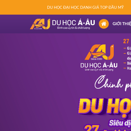
DU HỌC ĐẠI HỌC DANH GIÁ TOP ĐẦU MỸ
(CURRENT)
GIỚI THI