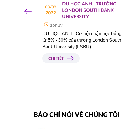
DU HỌC ANH - TRƯỜNG
‹
03/09
ERSITY
LONDON SOUTH BANK
WRIGHT STATE UNI
2022
04/03/2026
O
UNIVERSITY
Mỹ
15h00
16h29
HOT
 cùng bạn 
DU HỌC ANH - 
Cơ hội nhận học bổng 
TỔ CHỨC I
từ 5% - 30% của trường London South 
07/10/2025
 Anh, các 
Canada
14h30
Bank University (LSBU)
 hot cũng 
HOT
 trị dành 
CHI TIẾT
YORKVILLE UNIVE
03/10/2025
TORONTO FILM S
Canada
10h00
HOT
TROY UNIVERS
02/10/2025
Mỹ
14h00
HOT
BÁO CHÍ NÓI VỀ CHÚNG TÔI
TACOMA COMMUNITY
01/10/2025
Mỹ
10h00
HOT