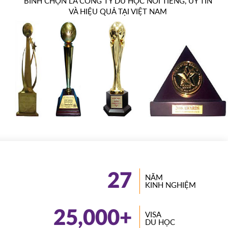
BÌNH CHỌN LÀ CÔNG TY DU HỌC NỔI TIẾNG, UY TÍN
VÀ HIỆU QUẢ TẠI VIỆT NAM
27
NĂM
KINH NGHIỆM
25,000
+
VISA
DU HỌC