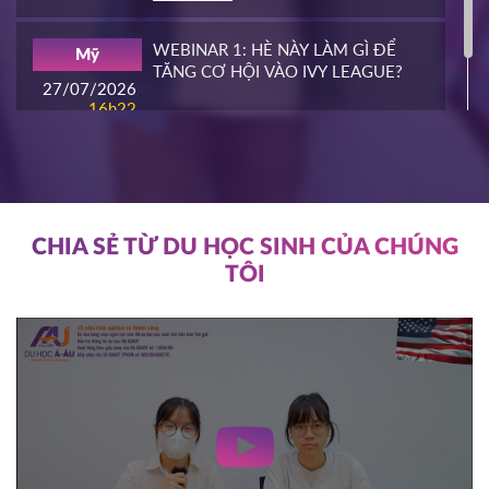
16/03/2026
16h00
WEBINAR 1: HÈ NÀY LÀM GÌ ĐỂ
Mỹ
HOT
TĂNG CƠ HỘI VÀO IVY LEAGUE?
ĐĂNG KÝ
27/07/2026
16h22
ĐĂNG KÝ
NIAGARA COLLEGE
Canada
11/03/2026
11h00
HOT
ĐĂNG KÝ
CHIA SẺ TỪ DU HỌC SINH CỦA CHÚNG
TÔI
SOUTHEAST MISSOURI STATE
Mỹ
UNIVERSITY
10/03/2026
14h00
HOT
ĐĂNG KÝ
WRIGHT STATE UNIVERISTY
Mỹ
04/03/2026
15h00