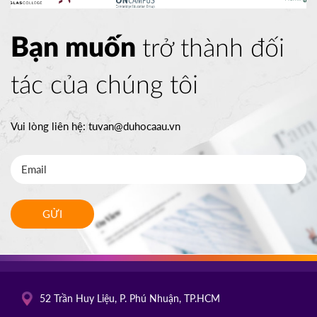
Bạn muốn
trở thành đối
tác của chúng tôi
Vui lòng liên hệ:
tuvan@duhocaau.vn
GỬI
52 Trần Huy Liệu, P. Phú Nhuận, TP.HCM