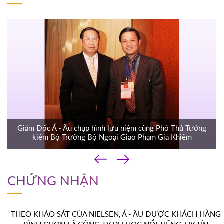
Giám Đốc Á - Âu chụp hình lưu niệm cùng Phó Thủ Tướng
kiêm Bộ Trưởng Bộ Ngoại Giao Phạm Gia Khiêm
‹
›
CHỨNG NHẬN
THEO KHẢO SÁT CỦA NIELSEN, Á - ÂU ĐƯỢC KHÁCH HÀNG