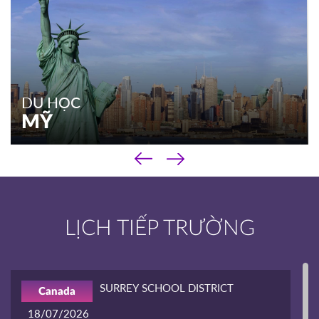
DU HỌC
MỸ
‹
DU HỌC
›
MỸ
Chương trình phổ thông
LỊCH TIẾP TRƯỜNG
Chương trình cao đẳng
Chương trình đại học & sau đại học
Kinh nghiệm du học
SURREY SCHOOL DISTRICT
Canada
XEM THÊM
18/07/2026