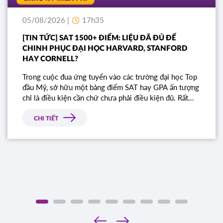
05/08/2026 |
17h35
[TIN TỨC] SAT 1500+ ĐIỂM: LIỆU ĐÃ ĐỦ ĐỂ
CHINH PHỤC ĐẠI HỌC HARVARD, STANFORD
HAY CORNELL?
Trong cuộc đua ứng tuyển vào các trường đại học Top
đầu Mỹ, sở hữu một bảng điểm SAT hay GPA ấn tượng
chỉ là điều kiện cần chứ chưa phải điều kiện đủ. Rất
nhiều học sinh sở hữu điểm số gần như tuyệt đối vẫn
bị từ chối chỉ vì bài luận thiếu chiều sâu. Đâu là tiêu
CHI TIẾT
chí thực sự mà Ban tuyển sinh các trường Ivy League
tìm kiếm?
‹