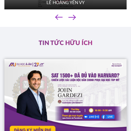
LÊ HOÀNG YẾN VY
TACOMA COMMUNITY COLLEGE
Mỹ
‹
01/10/2025
›
10h00
HOT
ĐĂNG KÝ
TIN TỨC HỮU ÍCH