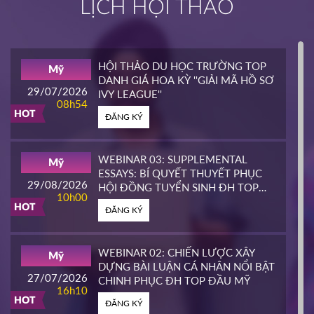
LỊCH HỘI THẢO
INTERLINK
Mỹ
02/04/2026
14h00
HỘI THẢO DU HỌC TRƯỜNG TOP
Mỹ
HOT
DANH GIÁ HOA KỲ ''GIẢI MÃ HỒ SƠ
ĐĂNG KÝ
29/07/2026
IVY LEAGUE''
08h54
HOT
ĐĂNG KÝ
CALIFORNIA STATE UNIVERSITY,
Mỹ
EAST BAY CONTINUING
25/03/2026
EDUCATION
10h00
WEBINAR 03: SUPPLEMENTAL
Mỹ
HOT
ESSAYS: BÍ QUYẾT THUYẾT PHỤC
ĐĂNG KÝ
29/08/2026
HỘI ĐỒNG TUYỂN SINH ĐH TOP
10h00
ĐẦU MỸ
HOT
ĐĂNG KÝ
PIERCE COLLEGE
Mỹ
23/03/2026
14h00
WEBINAR 02: CHIẾN LƯỢC XÂY
Mỹ
HOT
DỰNG BÀI LUẬN CÁ NHÂN NỔI BẬT
ĐĂNG KÝ
27/07/2026
CHINH PHỤC ĐH TOP ĐẦU MỸ
16h10
HOT
ĐĂNG KÝ
WHATCOM COMMUNITY COLLEGE
Mỹ