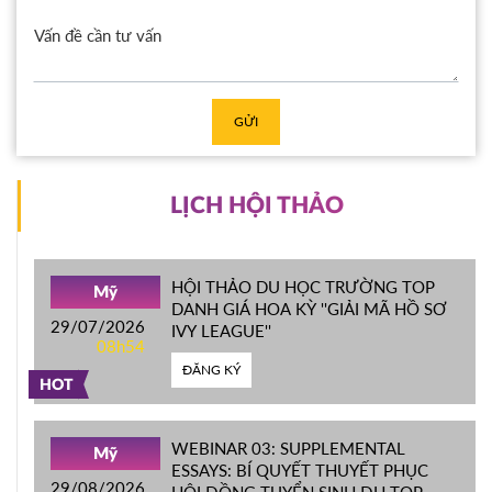
GỬI
LỊCH HỘI THẢO
HỘI THẢO DU HỌC TRƯỜNG TOP
Mỹ
DANH GIÁ HOA KỲ ''GIẢI MÃ HỒ SƠ
29/07/2026
IVY LEAGUE''
08h54
ĐĂNG KÝ
HOT
WEBINAR 03: SUPPLEMENTAL
Mỹ
ESSAYS: BÍ QUYẾT THUYẾT PHỤC
29/08/2026