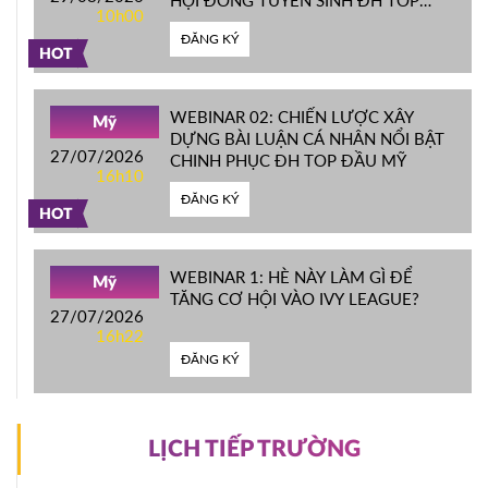
HỘI ĐỒNG TUYỂN SINH ĐH TOP
10h00
ĐẦU MỸ
ĐĂNG KÝ
HOT
WEBINAR 02: CHIẾN LƯỢC XÂY
Mỹ
DỰNG BÀI LUẬN CÁ NHÂN NỔI BẬT
27/07/2026
CHINH PHỤC ĐH TOP ĐẦU MỸ
16h10
ĐĂNG KÝ
HOT
WEBINAR 1: HÈ NÀY LÀM GÌ ĐỂ
Mỹ
TĂNG CƠ HỘI VÀO IVY LEAGUE?
27/07/2026
16h22
ĐĂNG KÝ
LỊCH TIẾP TRƯỜNG