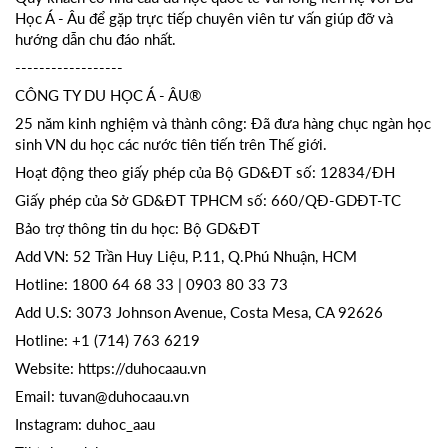
Học Á - Âu để gặp trực tiếp chuyên viên tư vấn giúp đỡ và
hướng dẫn chu đáo nhất.
------------------
CÔNG TY DU HỌC Á - ÂU®
25 năm kinh nghiệm và thành công: Đã đưa hàng chục ngàn học
sinh VN du học các nước tiên tiến trên Thế giới.
Hoạt động theo giấy phép của Bộ GD&ĐT số: 12834/ĐH
Giấy phép của Sở GD&ĐT TPHCM số: 660/QĐ-GDĐT-TC
Bảo trợ thông tin du học: Bộ GD&ĐT
Add VN: 52 Trần Huy Liệu, P.11, Q.Phú Nhuận, HCM
Hotline: 1800 64 68 33 | 0903 80 33 73
Add U.S: 3073 Johnson Avenue, Costa Mesa, CA 92626
Hotline: +1 (714) 763 6219
Website: https://duhocaau.vn
Email: tuvan@duhocaau.vn
Instagram: duhoc_aau