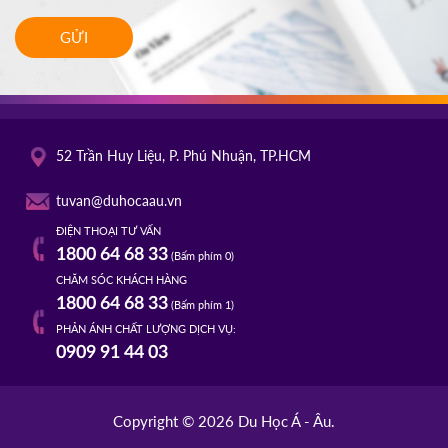
GỬI
52 Trần Huy Liệu, P. Phú Nhuận, TP.HCM
tuvan@duhocaau.vn
ĐIỆN THOẠI TƯ VẤN
1800 64 68 33
(Bấm phím 0)
CHĂM SÓC KHÁCH HÀNG
1800 64 68 33
(Bấm phím 1)
PHẢN ÁNH CHẤT LƯỢNG DỊCH VỤ:
0909 91 44 03
Copyright © 2026 Du Học Á - Âu.