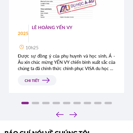
LÊ HOÀNG YẾN VY
2025
10h25
Được sự đồng ý của phụ huynh và học sinh, Á -
Âu xin chúc mừng YẾN VY chiến binh xuất sắc của
chúng ta đã chính thức chinh phục VISA du học Úc
thành công, sẵn sàng đặt chân đến xứ sở kangaroo
xinh đẹp.
CHI TIẾT
‹
›