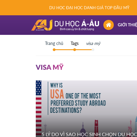
DU HỌC ĐẠI HỌC DANH GIÁ TOP ĐẦU MỸ
(CURRENT)
GIỚI THI
Trang chủ
Tags
visa mỹ
VISA MỸ
5 LÝ DO VÌ SAO HỌC SINH CHỌN DU HỌ