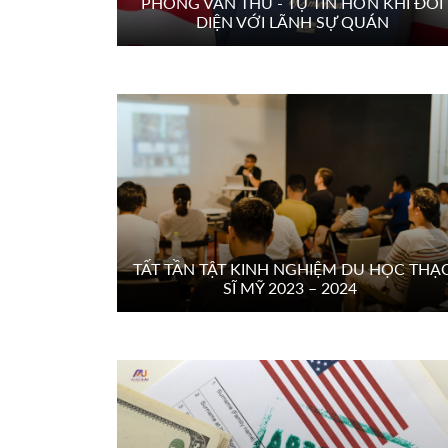
PHỎNG VẤN THỬ - TỰ TIN HƠN KHI ĐỐI
DIỆN VỚI LÃNH SỰ QUÁN
TẤT TẦN TẬT KINH NGHIỆM DU HỌC THẠ
SĨ MỸ 2023 – 2024