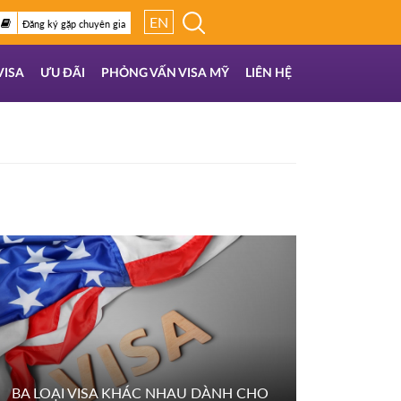
EN
Đăng ký gặp chuyên gia
VISA
ƯU ĐÃI
PHỎNG VẤN VISA MỸ
LIÊN HỆ
BA LOẠI VISA KHÁC NHAU DÀNH CHO