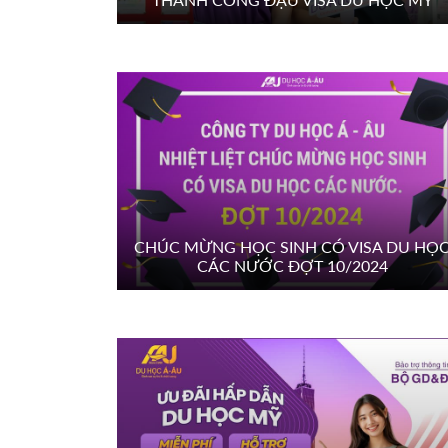
CHÚC MỪNG HỌC SINH CÓ VISA DU HỌ
CÁC NƯỚC ĐỢT 10/2024