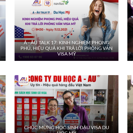
Á - ÂU TALK 17: KINH NGHIỆM PHONG
PHÚ, HIỆU QUẢ KHI TRẢ LỜI PHỎNG VẤN
VISA MỸ
CHÚC MỪNG HỌC SINH ĐẬU VISA DU
HỌC MỸ