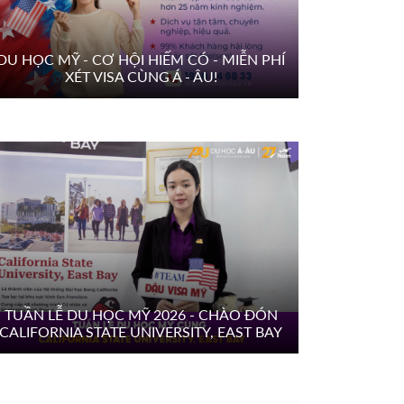
DU HỌC MỸ - CƠ HỘI HIẾM CÓ - MIỄN PHÍ
XÉT VISA CÙNG Á - ÂU!
TUẦN LỄ DU HỌC MỸ 2026 - CHÀO ĐÓN
CALIFORNIA STATE UNIVERSITY, EAST BAY