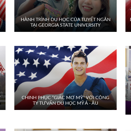
N
HÀNH TRÌNH DU HỌC CỦA TUYẾT NGÂN
TẠI GEORGIA STATE UNIVERSITY
Ỹ
CHINH PHỤC “GIẤC MƠ MỸ” VỚI CÔNG
TY TƯ VẤN DU HỌC MỸ Á - ÂU