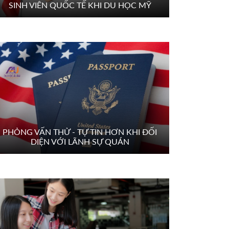
SINH VIÊN QUỐC TẾ KHI DU HỌC MỸ
PHỎNG VẤN THỬ - TỰ TIN HƠN KHI ĐỐI
DIỆN VỚI LÃNH SỰ QUÁN