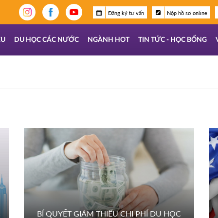
Đăng ký tư vấn
Nộp hồ sơ online
ỆU
DU HỌC CÁC NƯỚC
NGÀNH HOT
TIN TỨC - HỌC BỔNG
C
BÍ QUYẾT GIẢM THIỂU CHI PHÍ DU HỌC