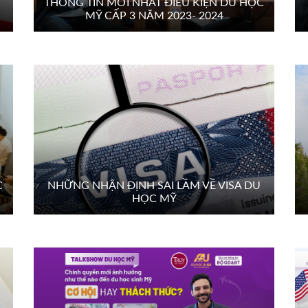
THÔNG TIN MỚI NHẤT ĐIỀU KIỆN DU HỌC
MỸ CẤP 3 NĂM 2023- 2024
C
NHỮNG NHẬN ĐỊNH SAI LẦM VỀ VISA DU
HỌC MỸ