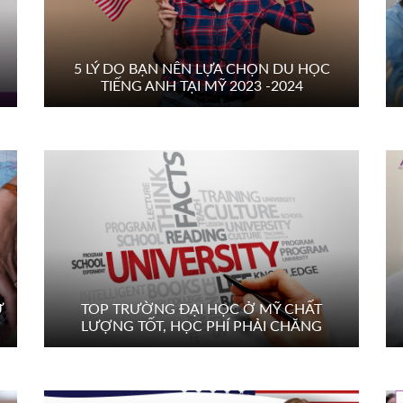
5 LÝ DO BẠN NÊN LỰA CHỌN DU HỌC
TIẾNG ANH TẠI MỸ 2023 -2024
Ư
TOP TRƯỜNG ĐẠI HỌC Ở MỸ CHẤT
LƯỢNG TỐT, HỌC PHÍ PHẢI CHĂNG