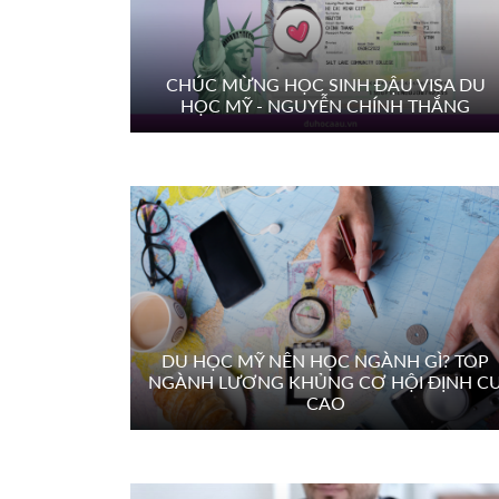
CHÚC MỪNG HỌC SINH ĐẬU VISA DU
HỌC MỸ - NGUYỄN CHÍNH THẮNG
DU HỌC MỸ NÊN HỌC NGÀNH GÌ? TOP
NGÀNH LƯƠNG KHỦNG CƠ HỘI ĐỊNH C
CAO