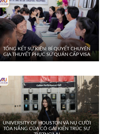
TỔNG KẾT SỰ KIỆN: BÍ QUYẾT CHUYÊN
GIA THUYẾT PHỤC SỨ QUÁN CẤP VISA
UNIVERSITY OF HOUSTON VÀ NỤ CƯỜI
TỎA NẮNG CỦA CÔ GÁI KIẾN TRÚC SƯ
TƯƠNG LAI