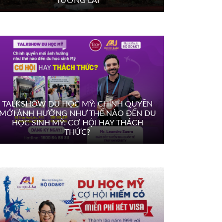
TALKSHOW DU HỌC MỸ: CHÍNH QUYỀN
MỚI ẢNH HƯỞNG NHƯ THẾ NÀO ĐẾN DU
HỌC SINH MỸ: CƠ HỘI HAY THÁCH
THỨC?