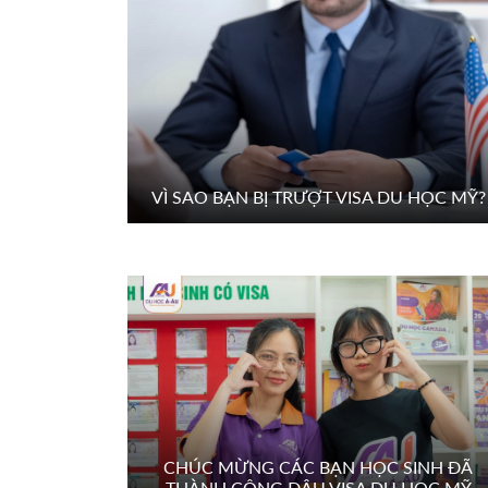
VÌ SAO BẠN BỊ TRƯỢT VISA DU HỌC MỸ?
CHÚC MỪNG CÁC BẠN HỌC SINH ĐÃ
THÀNH CÔNG ĐẬU VISA DU HỌC MỸ