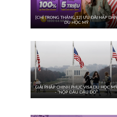
[CHỈ TRONG THÁNG 12] ƯU ĐÃI HẤP DẪ
DU HỌC MỸ
GIẢI PHÁP CHINH PHỤC VISA DU HỌC M
- “NỘP ĐÂU ĐẬU ĐÓ”