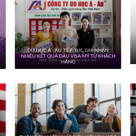
DU HỌC Á - ÂU TIẾP TỤC GHI NHẬN
NHIỀU KẾT QUẢ ĐẬU VISA MỸ TỪ KHÁCH
HÀNG