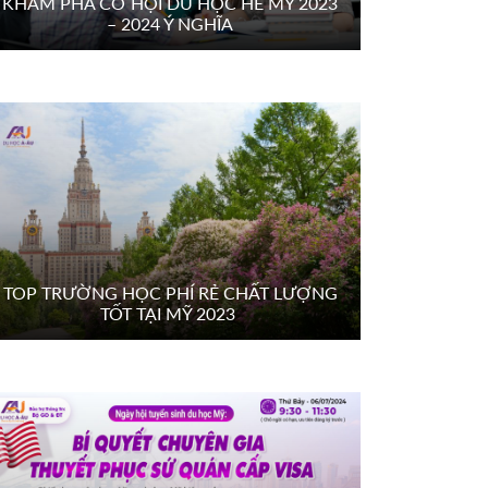
KHÁM PHÁ CƠ HỘI DU HỌC HÈ MỸ 2023
– 2024 Ý NGHĨA
TOP TRƯỜNG HỌC PHÍ RẺ CHẤT LƯỢNG
TỐT TẠI MỸ 2023