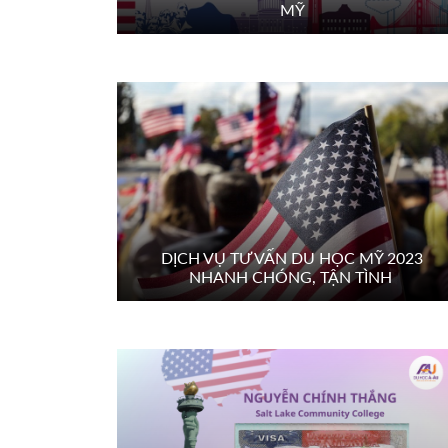
MỸ
DỊCH VỤ TƯ VẤN DU HỌC MỸ 2023
NHANH CHÓNG, TẬN TÌNH