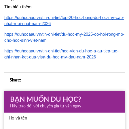
Tìm hiểu thêm:
https://duhocaau.vn/tin-chi-tiet/top-20-hoc-bong-du-hoc-my-cap-
nhat-moi-nhat-nam-2026
https://duhocaau.vn/tin-chi-tiet/du-hoc-my-2025-co-hoi-rong-mo-
cho-hoc-sinh-viet-nam
https://duhocaau.vn/tin-chi-tiet/hoc-vien-du-hoc-a-au-tiep-tuc-
ghi-nhan-ket-qua-visa-du-hoc-my-dau-nam-2026
Share:
BẠN MUỐN DU HỌC?
Hãy trao đổi với chuyên gia tư vấn ngay .
Họ và tên