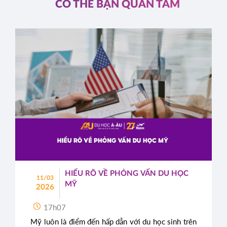
CÓ THỂ BẠN QUAN TÂM
HIỂU RÕ VỀ PHỎNG VẤN DU HỌC
11/03
MỸ
2026
17h07
Mỹ luôn là điểm đến hấp dẫn với du học sinh trên