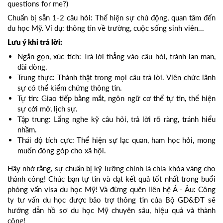
questions for me?)
Chuẩn bị sẵn 1-2 câu hỏi: Thể hiện sự chủ động, quan tâm đến
du học Mỹ. Ví dụ: thông tin về trường, cuộc sống sinh viên...
Lưu ý khi trả lời:
Ngắn gọn, xúc tích: Trả lời thẳng vào câu hỏi, tránh lan man,
dài dòng.
Trung thực: Thành thật trong mọi câu trả lời. Viên chức lãnh
sự có thể kiểm chứng thông tin.
Tự tin: Giao tiếp bằng mắt, ngôn ngữ cơ thể tự tin, thể hiện
sự cởi mở, lịch sự.
Tập trung: Lắng nghe kỹ câu hỏi, trả lời rõ ràng, tránh hiểu
nhầm.
Thái độ tích cực: Thể hiện sự lạc quan, ham học hỏi, mong
muốn đóng góp cho xã hội.
Hãy nhớ rằng, sự chuẩn bị kỹ lưỡng chính là chìa khóa vàng cho
thành công! Chúc bạn tự tin và đạt kết quả tốt nhất trong buổi
phỏng vấn visa du học Mỹ! Và đừng quên liên hệ Á - Âu: Công
ty tư vấn du học được bảo trợ thông tin của Bộ GD&ĐT sẽ
hướng dẫn hồ sơ du học Mỹ chuyên sâu, hiệu quả và thành
công!