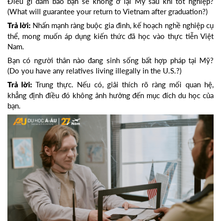
Điều gì đảm bảo bạn sẽ không ở lại Mỹ sau khi tốt nghiệp?
(What will guarantee your return to Vietnam after graduation?)
Nhấn mạnh ràng buộc gia đình, kế hoạch nghề nghiệp cụ
Trả lời:
thể, mong muốn áp dụng kiến thức đã học vào thực tiễn Việt
Nam.
Bạn có người thân nào đang sinh sống bất hợp pháp tại Mỹ?
(Do you have any relatives living illegally in the U.S.?)
Trung thực. Nếu có, giải thích rõ ràng mối quan hệ,
Trả lời:
khẳng định điều đó không ảnh hưởng đến mục đích du học của
bạn.