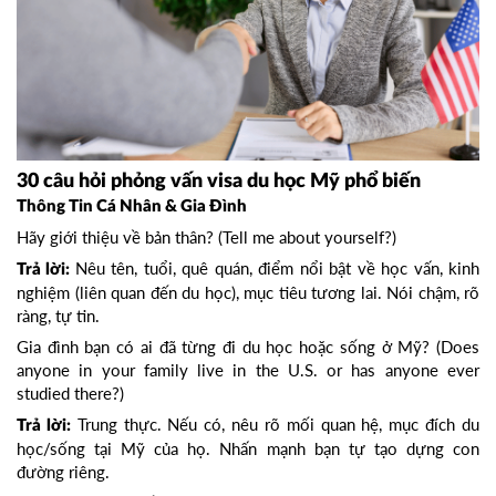
30 câu hỏi phỏng vấn visa du học Mỹ phổ biến
Thông Tin Cá Nhân & Gia Đình
Hãy giới thiệu về bản thân? (Tell me about yourself?)
Nêu tên, tuổi, quê quán, điểm nổi bật về học vấn, kinh
Trả lời:
nghiệm (liên quan đến du học), mục tiêu tương lai. Nói chậm, rõ
ràng, tự tin.
Gia đình bạn có ai đã từng đi du học hoặc sống ở Mỹ? (Does
anyone in your family live in the U.S. or has anyone ever
studied there?)
Trung thực. Nếu có, nêu rõ mối quan hệ, mục đích du
Trả lời:
học/sống tại Mỹ của họ. Nhấn mạnh bạn tự tạo dựng con
đường riêng.