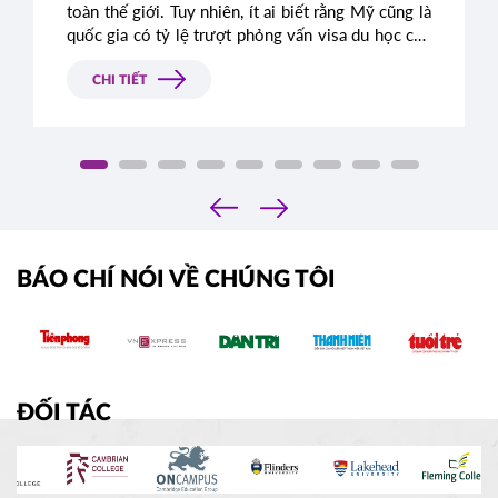
toàn thế giới. Tuy nhiên, ít ai biết rằng Mỹ cũng là
quốc gia có tỷ lệ trượt phỏng vấn visa du học cao
ngất ngưởng. Nguyên nhân chủ yếu là do nhiều
bạn chưa thực sự hiểu rõ về tầm quan trọng của
CHI TIẾT
việc chuẩn bị kỹ lưỡng cho buổi phỏng vấn, dẫn
đến việc không đáp ứng được những yêu cầu khắt
khe từ phía Lãnh sự quán.
‹
›
BÁO CHÍ NÓI VỀ CHÚNG TÔI
ĐỐI TÁC