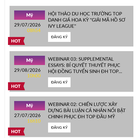
HỘI THẢO DU HỌC TRƯỜNG TOP
Mỹ
DANH GIÁ HOA KỲ ''GIẢI MÃ HỒ SƠ
29/07/2026
IVY LEAGUE''
08h54
ĐĂNG KÝ
HOT
WEBINAR 03: SUPPLEMENTAL
Mỹ
ESSAYS: BÍ QUYẾT THUYẾT PHỤC
29/08/2026
HỘI ĐỒNG TUYỂN SINH ĐH TOP
10h00
ĐẦU MỸ
ĐĂNG KÝ
HOT
WEBINAR 02: CHIẾN LƯỢC XÂY
Mỹ
DỰNG BÀI LUẬN CÁ NHÂN NỔI BẬT
27/07/2026
CHINH PHỤC ĐH TOP ĐẦU MỸ
16h10
ĐĂNG KÝ
HOT