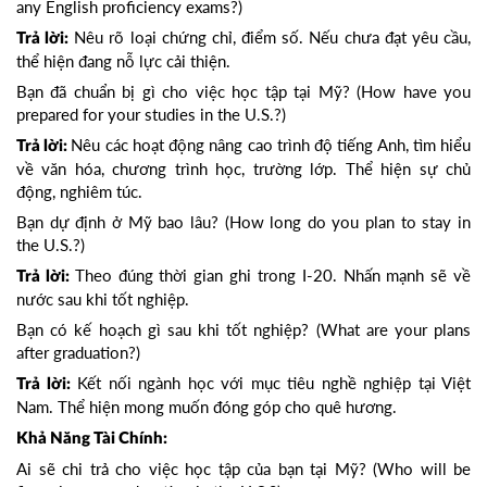
any English proficiency exams?)
Nêu rõ loại chứng chỉ, điểm số. Nếu chưa đạt yêu cầu,
Trả lời:
thể hiện đang nỗ lực cải thiện.
Bạn đã chuẩn bị gì cho việc học tập tại Mỹ? (How have you
prepared for your studies in the U.S.?)
Nêu các hoạt động nâng cao trình độ tiếng Anh, tìm hiểu
Trả lời:
về văn hóa, chương trình học, trường lớp. Thể hiện sự chủ
động, nghiêm túc.
Bạn dự định ở Mỹ bao lâu? (How long do you plan to stay in
the U.S.?)
Theo đúng thời gian ghi trong I-20. Nhấn mạnh sẽ về
Trả lời:
nước sau khi tốt nghiệp.
Bạn có kế hoạch gì sau khi tốt nghiệp? (What are your plans
after graduation?)
Kết nối ngành học với mục tiêu nghề nghiệp tại Việt
Trả lời:
Nam. Thể hiện mong muốn đóng góp cho quê hương.
Khả Năng Tài Chính:
Ai sẽ chi trả cho việc học tập của bạn tại Mỹ? (Who will be