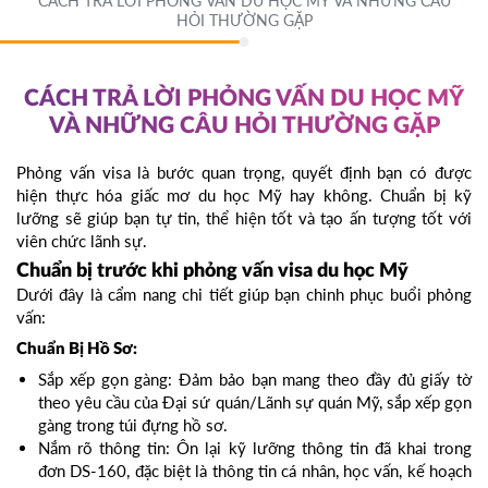
CÁCH TRẢ LỜI PHỎNG VẤN DU HỌC MỸ VÀ NHỮNG CÂU
HỎI THƯỜNG GẶP
CÁCH TRẢ LỜI PHỎNG VẤN DU HỌC MỸ
VÀ NHỮNG CÂU HỎI THƯỜNG GẶP
Phỏng vấn visa là bước quan trọng, quyết định bạn có được
hiện thực hóa giấc mơ du học Mỹ hay không. Chuẩn bị kỹ
lưỡng sẽ giúp bạn tự tin, thể hiện tốt và tạo ấn tượng tốt với
viên chức lãnh sự.
Chuẩn bị trước khi phỏng vấn visa du học Mỹ
Dưới đây là cẩm nang chi tiết giúp bạn chinh phục buổi phỏng
vấn:
Chuẩn Bị Hồ Sơ:
Sắp xếp gọn gàng: Đảm bảo bạn mang theo đầy đủ giấy tờ
theo yêu cầu của Đại sứ quán/Lãnh sự quán Mỹ, sắp xếp gọn
gàng trong túi đựng hồ sơ.
Nắm rõ thông tin: Ôn lại kỹ lưỡng thông tin đã khai trong
đơn DS-160, đặc biệt là thông tin cá nhân, học vấn, kế hoạch