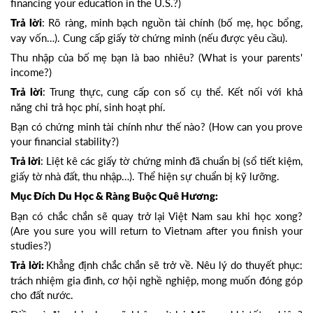
financing your education in the U.S.?)
: Rõ ràng, minh bạch nguồn tài chính (bố mẹ, học bổng,
Trả lời
vay vốn…). Cung cấp giấy tờ chứng minh (nếu được yêu cầu).
Thu nhập của bố mẹ bạn là bao nhiêu? (What is your parents'
income?)
: Trung thực, cung cấp con số cụ thể. Kết nối với khả
Trả lời
năng chi trả học phí, sinh hoạt phí.
Bạn có chứng minh tài chính như thế nào? (How can you prove
your financial stability?)
: Liệt kê các giấy tờ chứng minh đã chuẩn bị (sổ tiết kiệm,
Trả lời
giấy tờ nhà đất, thu nhập…). Thể hiện sự chuẩn bị kỹ lưỡng.
Mục Đích Du Học & Ràng Buộc Quê Hương:
Bạn có chắc chắn sẽ quay trở lại Việt Nam sau khi học xong?
(Are you sure you will return to Vietnam after you finish your
studies?)
Khẳng định chắc chắn sẽ trở về. Nêu lý do thuyết phục:
Trả lời:
trách nhiệm gia đình, cơ hội nghề nghiệp, mong muốn đóng góp
cho đất nước.