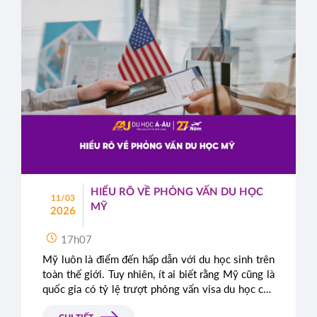
HIỂU RÕ VỀ PHỎNG VẤN DU HỌC
11/03
MỸ
2026
17h07
Mỹ luôn là điểm đến hấp dẫn với du học sinh trên
toàn thế giới. Tuy nhiên, ít ai biết rằng Mỹ cũng là
quốc gia có tỷ lệ trượt phỏng vấn visa du học cao
ngất ngưởng. Nguyên nhân chủ yếu là do nhiều