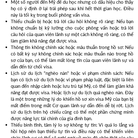
Một số người đến Mỹ để du học nhưng có dấu hiệu cho thấy
họ có ý định ở lại trái phép sau khi hết thời gian học. Điều
này là tối kỵ trong buổi phỏng vấn visa.
Thiếu chuẩn bị hoặc trả lời câu hỏi không rõ ràng: Nếu bạn
không chuẩn bị kỹ lưỡng cho cuộc phỏng vấn hoặc trả lời
câu hỏi của quan viên lãnh sự một cách không rõ ràng, có thể
làm giảm khả năng đạt được visa.
Thông tin không chính xác hoặc mâu thuẫn trong hồ sơ: Nếu
có bất kỳ sự không chính xác hoặc mâu thuẫn nào trong hồ
sơ của bạn, có thể làm mất lòng tin của quan viên lãnh sự và
dẫn đến từ chối visa.
Lịch sử du lịch "nghèo nàn" hoặc vi phạm chính sách: Nếu
bạn có lịch sử du lịch hoặc vi phạm pháp luật, đặc biệt là liên
quan đến nhập cảnh hoặc lưu trú tại Mỹ, có thể làm giảm khả
năng đạt được visa. Hoặc lịch sự du lịch quá nghèo nàn. Đây
là một trong những lý do khiến hồ sơ xin visa Mỹ của bạn bị
mất điểm trong mắt Cơ quan lãnh sự dẫn đến dễ bị rớt. Lịch
sử du lịch trên hộ chiếu cũng có thể một phần chứng minh
được năng lực tài chính của gia đình bạn.
Thiếu bình tĩnh, tâm lý lo sợ không tự tin: Vì quá lo lắng và
hồi hộp nên bạn thiếu tự tin và điều này có thể khiến viên
chức lãnh sự có thể sẽ nghi ngờ về mức độ chân thật của câu