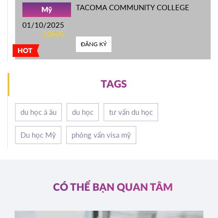
TACOMA COMMUNITY COLLEGE
Mỹ
01/10/2025
10h00
ĐĂNG KÝ
HOT
TAGS
du học á âu
du học
tư vấn du học
Du học Mỹ
phỏng vấn visa mỹ
CÓ THỂ BẠN QUAN TÂM