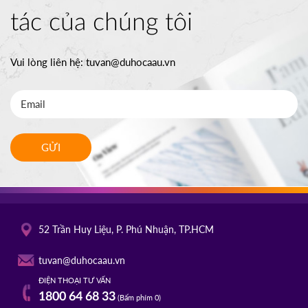
tác của chúng tôi
Vui lòng liên hệ:
tuvan@duhocaau.vn
GỬI
52 Trần Huy Liệu, P. Phú Nhuận, TP.HCM
tuvan@duhocaau.vn
ĐIỆN THOẠI TƯ VẤN
1800 64 68 33
(Bấm phím 0)