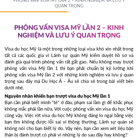
PHỎNG VẤN VISA MỸ LẦN 2 – KINH NGHIỆM VÀ LƯU Ý
QUAN TRỌNG
PHỎNG VẤN VISA MỸ LẦN 2 – KINH
NGHIỆM VÀ LƯU Ý QUAN TRỌNG
Visa du học Mỹ là một trong những loại visa khó xin nhất trong
tất cả các quốc gia vì Lãnh sự quán Mỹ kiểm duyệt hồ sơ và
đánh giá quá trình phỏng vấn rất gắt gao. Nếu không may trượt
phỏng vấn visa Mỹ lần 1 thì bạn phải chuẩn bị kỹ lưỡng khi
phỏng vấn visa Mỹ lần 2 với những kinh nghiệm và lưu ý quan
trọng sau đây mà Du Học Á – Âu sẽ chia sẻ trong bài viết bên
dưới nhé.
Nguyên nhân khiến bạn trượt visa du học Mỹ lần 1
Bạn cần phải biết mình "té" ở đâu, phạm sai lầm gì để khắc phục
không mắc phải lần nữa. Với cuộc phỏng vấn xin visa du học Mỹ
cũng vậy. Việc rớt visa du học Mỹ không đáng lo ngại bằng việc
bạn tìm không được lỗi sai vì thông thường, Lãnh sự quán sẽ
không nói cho bạn biết lý do. Vậy nên, bạn cần xem xét liệu bản
thân bị đánh trượt có phải vì những lý do sau đây hay không?