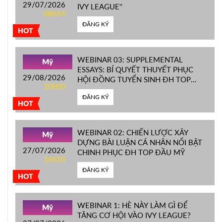
29/07/2026
IVY LEAGUE''
08h54
ĐĂNG KÝ
HOT
WEBINAR 03: SUPPLEMENTAL
Mỹ
ESSAYS: BÍ QUYẾT THUYẾT PHỤC
29/08/2026
HỘI ĐỒNG TUYỂN SINH ĐH TOP
10h00
ĐẦU MỸ
ĐĂNG KÝ
HOT
WEBINAR 02: CHIẾN LƯỢC XÂY
Mỹ
DỰNG BÀI LUẬN CÁ NHÂN NỔI BẬT
27/07/2026
CHINH PHỤC ĐH TOP ĐẦU MỸ
16h10
ĐĂNG KÝ
HOT
WEBINAR 1: HÈ NÀY LÀM GÌ ĐỂ
Mỹ
TĂNG CƠ HỘI VÀO IVY LEAGUE?