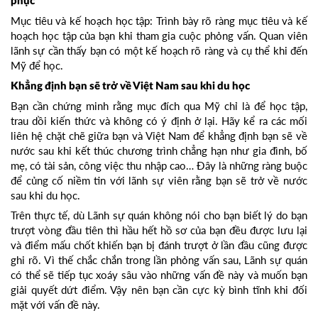
phục
Mục tiêu và kế hoạch học tập: Trình bày rõ ràng mục tiêu và kế
hoạch học tập của bạn khi tham gia cuộc phỏng vấn. Quan viên
lãnh sự cần thấy bạn có một kế hoạch rõ ràng và cụ thể khi đến
Mỹ để học.
Khẳng định bạn sẽ trở về Việt Nam sau khi du học
Bạn cần chứng minh rằng mục đích qua Mỹ chỉ là để học tập,
trau dồi kiến thức và không có ý định ở lại. Hãy kể ra các mối
liên hệ chặt chẽ giữa bạn và Việt Nam để khẳng định bạn sẽ về
nước sau khi kết thúc chương trình chẳng hạn như gia đình, bố
mẹ, có tài sản, công việc thu nhập cao… Đây là những ràng buộc
để củng cố niềm tin với lãnh sự viên rằng bạn sẽ trở về nước
sau khi du học.
Trên thực tế, dù Lãnh sự quán không nói cho bạn biết lý do bạn
trượt vòng đầu tiên thì hầu hết hồ sơ của bạn đều được lưu lại
và điểm mấu chốt khiến bạn bị đánh trượt ở lần đầu cũng được
ghi rõ. Vì thế chắc chắn trong lần phỏng vấn sau, Lãnh sự quán
có thể sẽ tiếp tục xoáy sâu vào những vấn đề này và muốn bạn
giải quyết dứt điểm. Vậy nên bạn cần cực kỳ bình tĩnh khi đối
mặt với vấn đề này.