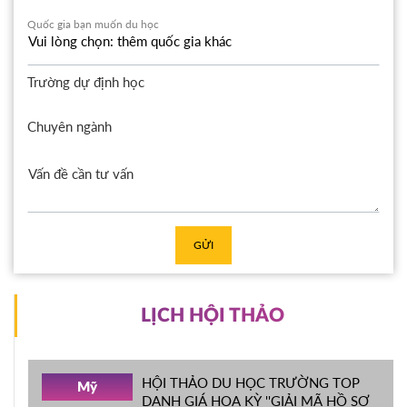
Quốc gia bạn muốn du học
Trường dự định học
Chuyên ngành
GỬI
LỊCH HỘI THẢO
HỘI THẢO DU HỌC TRƯỜNG TOP
Mỹ
DANH GIÁ HOA KỲ ''GIẢI MÃ HỒ SƠ