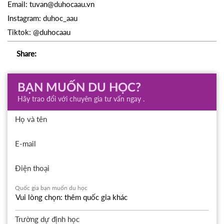
Email: tuvan@duhocaau.vn
Instagram: duhoc_aau
Tiktok: @duhocaau
Share:
BẠN MUỐN DU HỌC?
Hãy trao đổi với chuyên gia tư vấn ngay .
Họ và tên
E-mail
Điện thoại
Quốc gia bạn muốn du học
Trường dự định học