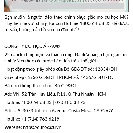
Bạn muốn là người tiếp theo chinh phục giấc mơ du học Mỹ?
Hãy liên hệ với chúng tôi qua Hotline 1800 64 68 33 để được
tư vấn, hướng dẫn hồ sơ chu đáo nhất!
------------------
CÔNG TY DU HỌC Á - ÂU®
25 năm kinh nghiệm và thành công: Đã đưa hàng chục ngàn học
sinh VN du học các nước tiên tiến trên Thế giới.
Hoạt động theo giấy phép của Bộ GD&ĐT số: 12834/ĐH
Giấy phép của Sở GD&ĐT TPHCM số: 1436/GDĐT-TC
Bảo trợ thông tin du học: Bộ GD&ĐT
Add VN: 52 Trần Huy Liệu, P.11, Q.Phú Nhuận, HCM
Hotline: 1800 64 68 33 | 0903 80 33 73
Add U.S: 3073 Johnson Avenue, Costa Mesa, CA 92626
Hotline: +1 (714) 763 6219
Website: https://duhocaau.vn