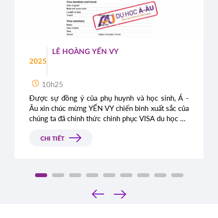
LÊ HOÀNG YẾN VY
2025
10h25
Được sự đồng ý của phụ huynh và học sinh, Á -
Âu xin chúc mừng YẾN VY chiến binh xuất sắc của
chúng ta đã chính thức chinh phục VISA du học Úc
thành công, sẵn sàng đặt chân đến xứ sở kangaroo
xinh đẹp.
CHI TIẾT
‹
›