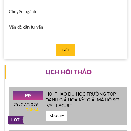
Chuyên ngành
GỬI
LỊCH HỘI THẢO
HỘI THẢO DU HỌC TRƯỜNG TOP
Mỹ
DANH GIÁ HOA KỲ ''GIẢI MÃ HỒ SƠ
29/07/2026
IVY LEAGUE''
08h54
ĐĂNG KÝ
HOT