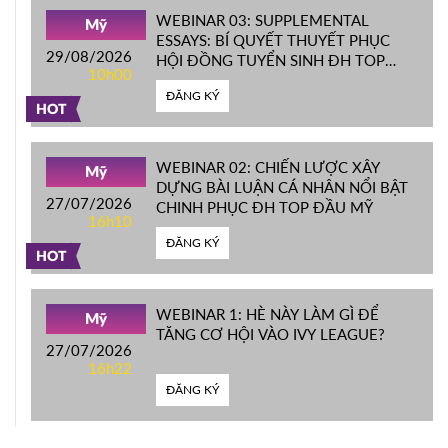
WEBINAR 03: SUPPLEMENTAL
Mỹ
ESSAYS: BÍ QUYẾT THUYẾT PHỤC
29/08/2026
HỘI ĐỒNG TUYỂN SINH ĐH TOP
10h00
ĐẦU MỸ
ĐĂNG KÝ
HOT
WEBINAR 02: CHIẾN LƯỢC XÂY
Mỹ
DỰNG BÀI LUẬN CÁ NHÂN NỔI BẬT
27/07/2026
CHINH PHỤC ĐH TOP ĐẦU MỸ
16h10
ĐĂNG KÝ
HOT
WEBINAR 1: HÈ NÀY LÀM GÌ ĐỂ
Mỹ
TĂNG CƠ HỘI VÀO IVY LEAGUE?
27/07/2026
16h22
ĐĂNG KÝ