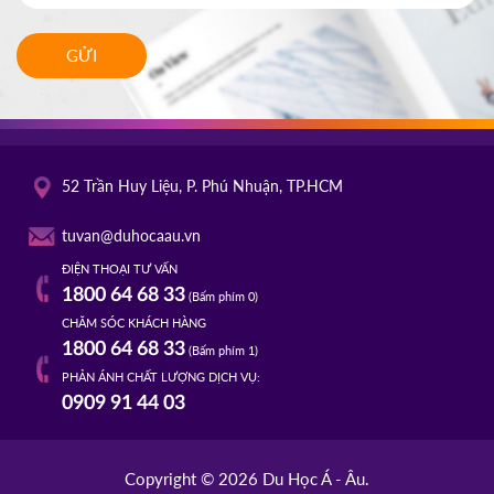
GỬI
52 Trần Huy Liệu, P. Phú Nhuận, TP.HCM
tuvan@duhocaau.vn
ĐIỆN THOẠI TƯ VẤN
1800 64 68 33
(Bấm phím 0)
CHĂM SÓC KHÁCH HÀNG
1800 64 68 33
(Bấm phím 1)
PHẢN ÁNH CHẤT LƯỢNG DỊCH VỤ:
0909 91 44 03
Copyright © 2026 Du Học Á - Âu.