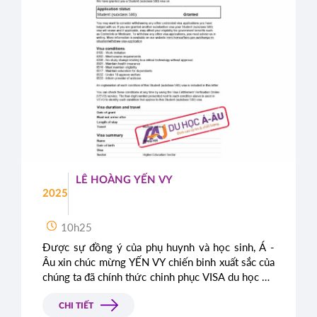
LÊ HOÀNG YẾN VY
2025
10h25
Được sự đồng ý của phụ huynh và học sinh, Á -
Âu xin chúc mừng YẾN VY chiến binh xuất sắc của
chúng ta đã chính thức chinh phục VISA du học Úc
thành công, sẵn sàng đặt chân đến xứ sở kangaroo
xinh đẹp.
CHI TIẾT