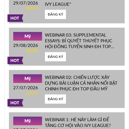
29/07/2026
IVY LEAGUE''
08h54
ĐĂNG KÝ
HOT
WEBINAR 03: SUPPLEMENTAL
Mỹ
ESSAYS: BÍ QUYẾT THUYẾT PHỤC
29/08/2026
HỘI ĐỒNG TUYỂN SINH ĐH TOP
10h00
ĐẦU MỸ
ĐĂNG KÝ
HOT
WEBINAR 02: CHIẾN LƯỢC XÂY
Mỹ
DỰNG BÀI LUẬN CÁ NHÂN NỔI BẬT
27/07/2026
CHINH PHỤC ĐH TOP ĐẦU MỸ
16h10
ĐĂNG KÝ
HOT
WEBINAR 1: HÈ NÀY LÀM GÌ ĐỂ
Mỹ
TĂNG CƠ HỘI VÀO IVY LEAGUE?