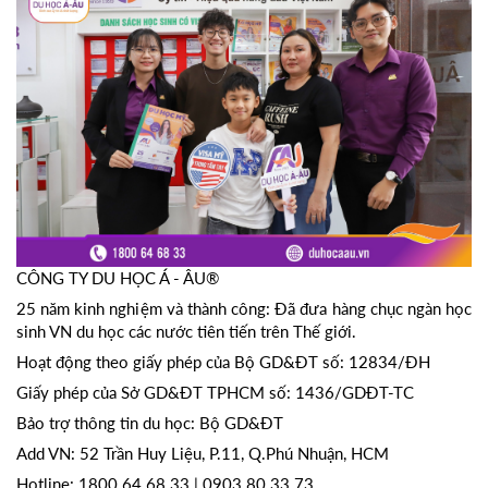
CÔNG TY DU HỌC Á - ÂU®
25 năm kinh nghiệm và thành công: Đã đưa hàng chục ngàn học
sinh VN du học các nước tiên tiến trên Thế giới.
Hoạt động theo giấy phép của Bộ GD&ĐT số: 12834/ĐH
Giấy phép của Sở GD&ĐT TPHCM số: 1436/GDĐT-TC
Bảo trợ thông tin du học: Bộ GD&ĐT
Add VN: 52 Trần Huy Liệu, P.11, Q.Phú Nhuận, HCM
Hotline: 1800 64 68 33 | 0903 80 33 73