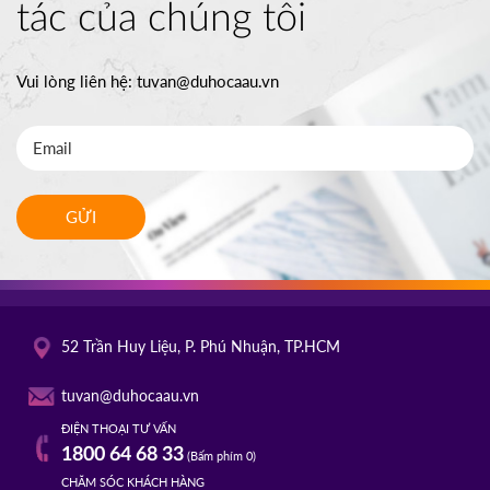
tác của chúng tôi
Vui lòng liên hệ:
tuvan@duhocaau.vn
GỬI
52 Trần Huy Liệu, P. Phú Nhuận, TP.HCM
tuvan@duhocaau.vn
ĐIỆN THOẠI TƯ VẤN
1800 64 68 33
(Bấm phím 0)
CHĂM SÓC KHÁCH HÀNG