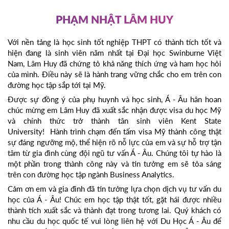
PHẠM NHẬT LÂM HUY
Với nền tảng là học sinh tốt nghiệp THPT có thành tích tốt và
hiện đang là sinh viên năm nhất tại Đại học Swinburne Việt
Nam, Lâm Huy đã chứng tỏ khả năng thích ứng và ham học hỏi
của mình. Điều này sẽ là hành trang vững chắc cho em trên con
đường học tập sắp tới tại Mỹ.
Được sự đồng ý của phụ huynh và học sinh, Á - Âu hân hoan
chúc mừng em Lâm Huy đã xuất sắc nhận được visa du học Mỹ
và chính thức trở thành tân sinh viên Kent State
University! Hành trình chạm đến tấm visa Mỹ thành công thật
sự đáng ngưỡng mộ, thể hiện rõ nỗ lực của em và sự hỗ trợ tận
tâm từ gia đình cùng đội ngũ tư vấn Á - Âu. Chúng tôi tự hào là
một phần trong thành công này và tin tưởng em sẽ tỏa sáng
trên con đường học tập ngành Business Analytics.
Cảm ơn em và gia đình đã tin tưởng lựa chọn dịch vụ tư vấn du
học của Á - Âu! Chúc em học tập thật tốt, gặt hái được nhiều
thành tích xuất sắc và thành đạt trong tương lai. Quý khách có
nhu cầu du học quốc tế vui lòng liên hệ với Du Học Á - Âu để