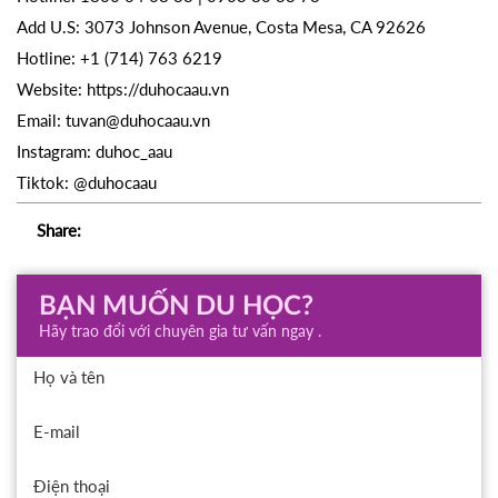
Add U.S: 3073 Johnson Avenue, Costa Mesa, CA 92626
Hotline: +1 (714) 763 6219
Website: https://duhocaau.vn
Email: tuvan@duhocaau.vn
Instagram: duhoc_aau
Tiktok: @duhocaau
Share:
BẠN MUỐN DU HỌC?
Hãy trao đổi với chuyên gia tư vấn ngay .
Họ và tên
E-mail
Điện thoại