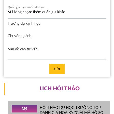
Quốc gia bạn muốn du học
Trường dự định học
Chuyên ngành
GỬI
LỊCH HỘI THẢO
HỘI THẢO DU HỌC TRƯỜNG TOP
Mỹ
DANH GIÁ HOA KỲ ''GIẢI MÃ HỒ SƠ