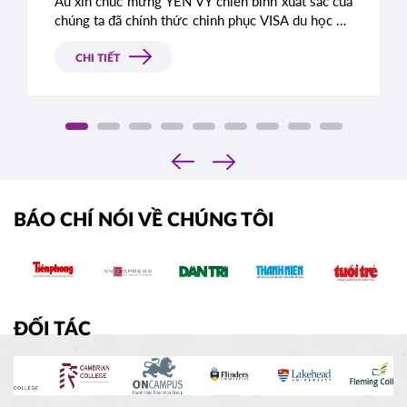
Âu xin chúc mừng YẾN VY chiến binh xuất sắc của
chúng ta đã chính thức chinh phục VISA du học Úc
thành công, sẵn sàng đặt chân đến xứ sở kangaroo
xinh đẹp.
CHI TIẾT
‹
›
BÁO CHÍ NÓI VỀ CHÚNG TÔI
ĐỐI TÁC