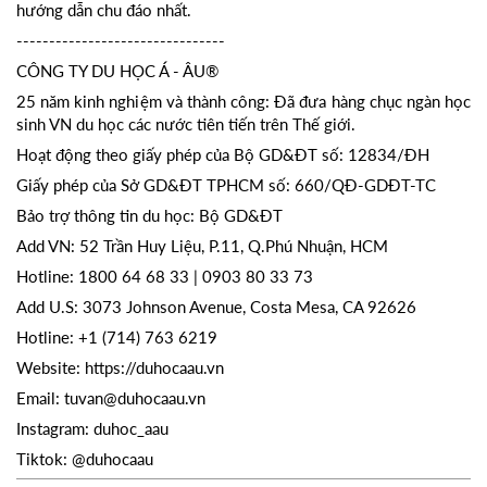
hướng dẫn chu đáo nhất.
--------------------------------
CÔNG TY DU HỌC Á - ÂU®
25 năm kinh nghiệm và thành công: Đã đưa hàng chục ngàn học
sinh VN du học các nước tiên tiến trên Thế giới.
Hoạt động theo giấy phép của Bộ GD&ĐT số: 12834/ĐH
Giấy phép của Sở GD&ĐT TPHCM số: 660/QĐ-GDĐT-TC
Bảo trợ thông tin du học: Bộ GD&ĐT
Add VN: 52 Trần Huy Liệu, P.11, Q.Phú Nhuận, HCM
Hotline: 1800 64 68 33 | 0903 80 33 73
Add U.S: 3073 Johnson Avenue, Costa Mesa, CA 92626
Hotline: +1 (714) 763 6219
Website: https://duhocaau.vn
Email: tuvan@duhocaau.vn
Instagram: duhoc_aau
Tiktok: @duhocaau