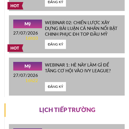
ĐĂNG KÝ
HOT
WEBINAR 02: CHIẾN LƯỢC XÂY
Mỹ
DỰNG BÀI LUẬN CÁ NHÂN NỔI BẬT
27/07/2026
CHINH PHỤC ĐH TOP ĐẦU MỸ
16h10
ĐĂNG KÝ
HOT
WEBINAR 1: HÈ NÀY LÀM GÌ ĐỂ
Mỹ
TĂNG CƠ HỘI VÀO IVY LEAGUE?
27/07/2026
16h22
ĐĂNG KÝ
LỊCH TIẾP TRƯỜNG