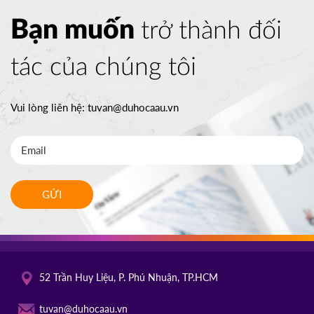
Bạn muốn
trở thành đối
tác của chúng tôi
Vui lòng liên hệ:
tuvan@duhocaau.vn
GỬI
52 Trần Huy Liệu, P. Phú Nhuận, TP.HCM
tuvan@duhocaau.vn