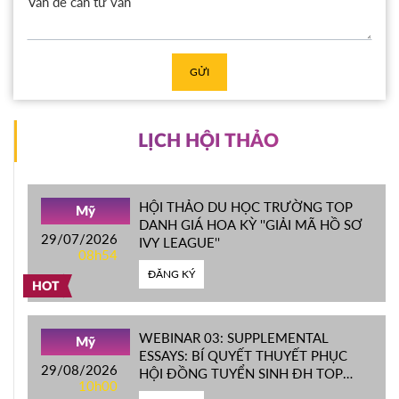
GỬI
LỊCH HỘI THẢO
HỘI THẢO DU HỌC TRƯỜNG TOP
Mỹ
DANH GIÁ HOA KỲ ''GIẢI MÃ HỒ SƠ
29/07/2026
IVY LEAGUE''
08h54
ĐĂNG KÝ
HOT
WEBINAR 03: SUPPLEMENTAL
Mỹ
ESSAYS: BÍ QUYẾT THUYẾT PHỤC
29/08/2026
HỘI ĐỒNG TUYỂN SINH ĐH TOP
10h00
ĐẦU MỸ