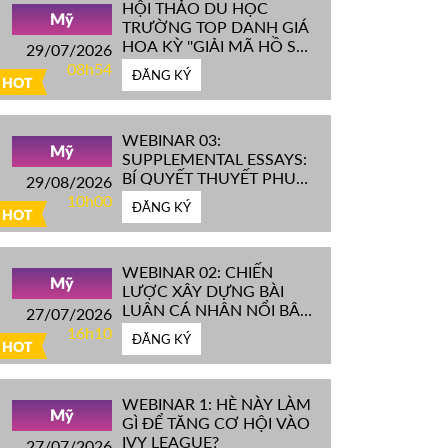
HỘI THẢO DU HỌC
Mỹ
TRƯỜNG TOP DANH GIÁ
HOA KỲ ''GIẢI MÃ HỒ SƠ
29/07/2026
IVY LEAGUE''
08h54
ĐĂNG KÝ
HOT
WEBINAR 03:
Mỹ
SUPPLEMENTAL ESSAYS:
BÍ QUYẾT THUYẾT PHỤC
29/08/2026
HỘI ĐỒNG TUYỂN SINH
10h00
ĐĂNG KÝ
ĐH TOP ĐẦU MỸ
HOT
WEBINAR 02: CHIẾN
Mỹ
LƯỢC XÂY DỰNG BÀI
LUẬN CÁ NHÂN NỔI BẬT
27/07/2026
CHINH PHỤC ĐH TOP
16h10
ĐĂNG KÝ
ĐẦU MỸ
HOT
WEBINAR 1: HÈ NÀY LÀM
Mỹ
GÌ ĐỂ TĂNG CƠ HỘI VÀO
IVY LEAGUE?
27/07/2026