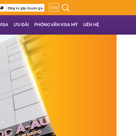
EN
Đăng ký gặp chuyên gia
VISA
ƯU ĐÃI
PHỎNG VẤN VISA MỸ
LIÊN HỆ