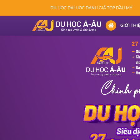
DU HỌC ĐẠI HỌC DANH GIÁ TOP ĐẦU MỸ
(CURRENT)
GIỚI THI