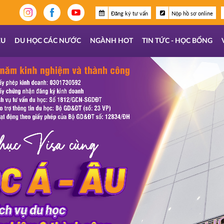
Đăng ký tư vấn
Nộp hồ sơ online
ỆU
DU HỌC CÁC NƯỚC
NGÀNH HOT
TIN TỨC - HỌC BỔNG