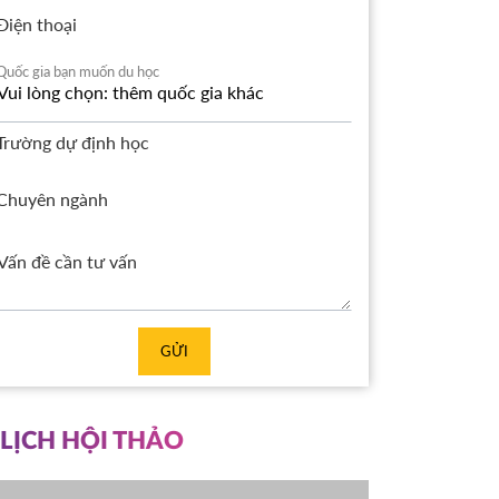
Điện thoại
Quốc gia bạn muốn du học
Trường dự định học
Chuyên ngành
GỬI
LỊCH HỘI THẢO