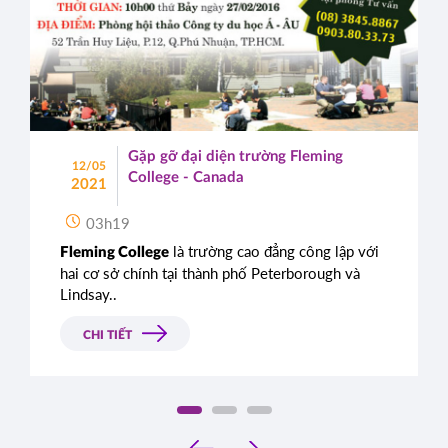
Gặp gỡ đại diện trường Fleming
12/05
College - Canada
2021
03h19
là trường cao đẳng công lập với
Fleming College
hai cơ sở chính tại thành phố Peterborough và
Lindsay..
CHI TIẾT
‹