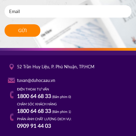
GỬI
52 Trần Huy Liệu, P. Phú Nhuận, TP.HCM
tuvan@duhocaau.vn
ĐIỆN THOẠI TƯ VẤN
1800 64 68 33
(Bấm phím 0)
CHĂM SÓC KHÁCH HÀNG
1800 64 68 33
(Bấm phím 1)
PHẢN ÁNH CHẤT LƯỢNG DỊCH VỤ:
0909 91 44 03