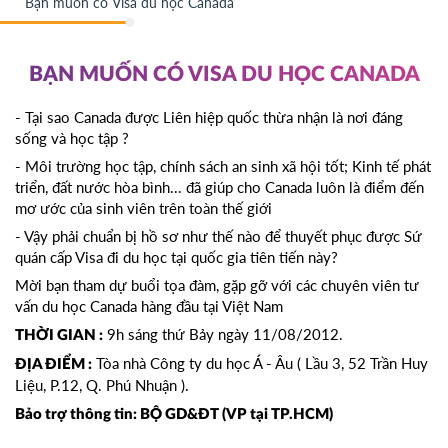
Bạn muốn có Visa du học Canada
BẠN MUỐN CÓ VISA DU HỌC CANADA
- Tại sao Canada được Liên hiệp quốc thừa nhận là nơi đáng
sống và học tập ?
- Môi trường học tập, chính sách an sinh xã hội tốt; Kinh tế phát
triển, đất nước hòa bình... đã giúp cho Canada luôn là điểm đến
mơ ước của sinh viên trên toàn thế giới
- Vậy phải chuẩn bị hồ sơ như thế nào để thuyết phục được Sứ
quán cấp Visa đi du học tại quốc gia tiên tiến này?
Mời bạn tham dự buổi tọa đàm, gặp gỡ với các chuyên viên tư
vấn
du học Canada
hàng đầu tại Việt Nam
9h sáng thứ Bảy ngày 11/08/2012.
THỜI GIAN :
Tòa nhà
Công ty du học
Á - Âu ( Lầu 3, 52 Trần Huy
ĐỊA ĐIỂM :
Liệu, P.12, Q. Phú Nhuận ).
Bảo trợ thông tin: BỘ GD&ĐT (VP tại TP.HCM)