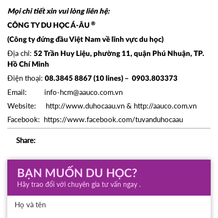
Mọi chi tiết xin vui lòng liên hệ:
®
CÔNG TY DU HỌC Á-ÂU
(Công ty đứng đầu Việt Nam về lĩnh vực du học)
Địa chỉ:
52 Trần Huy Liệu, phường 11, quận Phú Nhuận, TP.
Hồ Chí Minh
Điện thoại:
08.3845 8867 (10 lines) – 0903.803373
Email:
info-hcm@aauco.com.vn
Website:
http://www.duhocaau.vn
&
http://aauco.com.vn
Facebook:
https://www.facebook.com/tuvanduhocaau
Share:
BẠN MUỐN DU HỌC?
Hãy trao đổi với chuyên gia tư vấn ngay .
Họ và tên