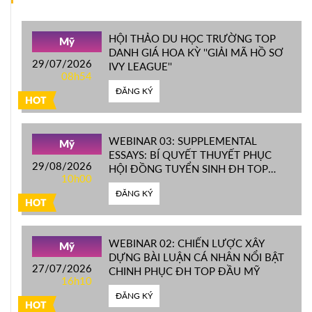
HỘI THẢO DU HỌC TRƯỜNG TOP
Mỹ
DANH GIÁ HOA KỲ ''GIẢI MÃ HỒ SƠ
29/07/2026
IVY LEAGUE''
08h54
ĐĂNG KÝ
HOT
WEBINAR 03: SUPPLEMENTAL
Mỹ
ESSAYS: BÍ QUYẾT THUYẾT PHỤC
29/08/2026
HỘI ĐỒNG TUYỂN SINH ĐH TOP
10h00
ĐẦU MỸ
ĐĂNG KÝ
HOT
WEBINAR 02: CHIẾN LƯỢC XÂY
Mỹ
DỰNG BÀI LUẬN CÁ NHÂN NỔI BẬT
27/07/2026
CHINH PHỤC ĐH TOP ĐẦU MỸ
16h10
ĐĂNG KÝ
HOT