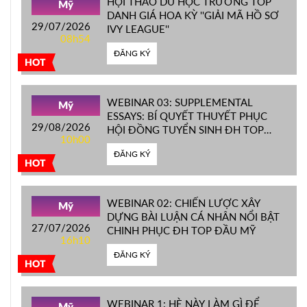
HỘI THẢO DU HỌC TRƯỜNG TOP
Mỹ
DANH GIÁ HOA KỲ ''GIẢI MÃ HỒ SƠ
29/07/2026
IVY LEAGUE''
08h54
ĐĂNG KÝ
HOT
WEBINAR 03: SUPPLEMENTAL
Mỹ
ESSAYS: BÍ QUYẾT THUYẾT PHỤC
29/08/2026
HỘI ĐỒNG TUYỂN SINH ĐH TOP
10h00
ĐẦU MỸ
ĐĂNG KÝ
HOT
WEBINAR 02: CHIẾN LƯỢC XÂY
Mỹ
DỰNG BÀI LUẬN CÁ NHÂN NỔI BẬT
27/07/2026
CHINH PHỤC ĐH TOP ĐẦU MỸ
16h10
ĐĂNG KÝ
HOT
WEBINAR 1: HÈ NÀY LÀM GÌ ĐỂ