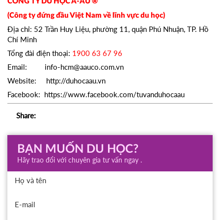
CÔNG TY DU HỌC Á-ÂU ®
(Công ty đứng đầu Việt Nam về lĩnh vực du học)
Địa chỉ: 52 Trần Huy Liệu, phường 11, quận Phú Nhuận, TP. Hồ
Chí Minh
Tổng đài điện thoại:
1900 63 67 96
Email: info-hcm@aauco.com.vn
Website: http://duhocaau.vn
Facebook: https://www.facebook.com/tuvanduhocaau
Share:
BẠN MUỐN DU HỌC?
Hãy trao đổi với chuyên gia tư vấn ngay .
Họ và tên
E-mail