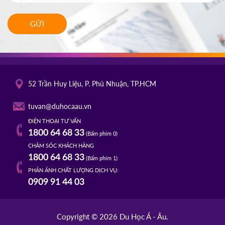
GỬI
52 Trần Huy Liệu, P. Phú Nhuận, TP.HCM
tuvan@duhocaau.vn
ĐIỆN THOẠI TƯ VẤN
1800 64 68 33
(Bấm phím 0)
CHĂM SÓC KHÁCH HÀNG
1800 64 68 33
(Bấm phím 1)
PHẢN ÁNH CHẤT LƯỢNG DỊCH VỤ:
0909 91 44 03
Copyright © 2026 Du Học Á - Âu.