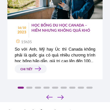
HỌC BỔNG DU HỌC CANADA –
16/10
HIẾM NHƯNG KHÔNG QUÁ KHÓ
2023
15h35
So với Anh, Mỹ hay Úc thì Canada không 
phải là quốc gia có quá nhiều chương trình 
học bổng hấp dẫn, giá trị cao lên đến 100%. 
Nhưng nếu chịu khó tìm hiểu, săn lùng và 
CHI TIẾT
nỗ lực thì bạn vẫn có thể rinh về những 
suất học bổng du học Canada giá trị từ 5 – 
50% học phí thậm chí là học bổng toàn 
phần 100% dù số lượng này thật sự rất 
‹
hiếm. Đây cũng là một cách giảm thiểu 
›
gánh nặng tài chính khi du học Canada 
dành cho các bạn du học sinh Việt Nam.