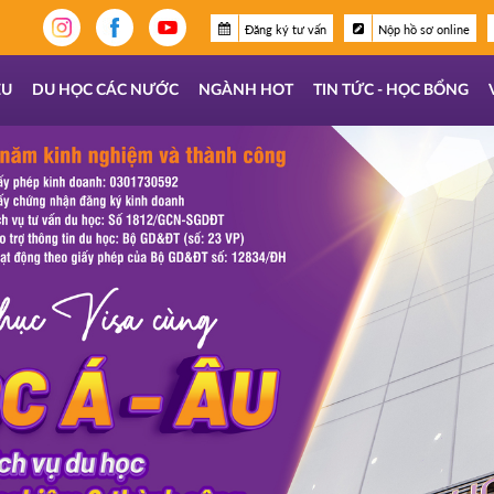
Đăng ký tư vấn
Nộp hồ sơ online
ỆU
DU HỌC CÁC NƯỚC
NGÀNH HOT
TIN TỨC - HỌC BỔNG