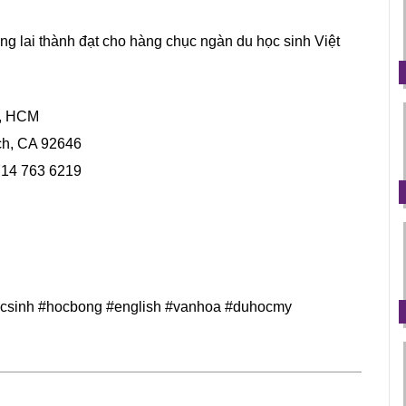
g lai thành đạt cho hàng chục ngàn du học sinh Việt
n, HCM
ch, CA 92646
 714 763 6219
csinh #hocbong #english #vanhoa #duhocmy