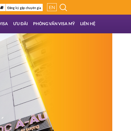
EN
Đăng ký gặp chuyên gia
VISA
ƯU ĐÃI
PHỎNG VẤN VISA MỸ
LIÊN HỆ