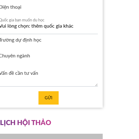
Điện thoại
Quốc gia bạn muốn du học
Trường dự định học
Chuyên ngành
GỬI
LỊCH HỘI THẢO