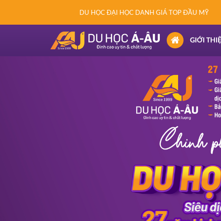
DU HỌC ĐẠI HỌC DANH GIÁ TOP ĐẦU MỸ
(CURRENT)
GIỚI THI