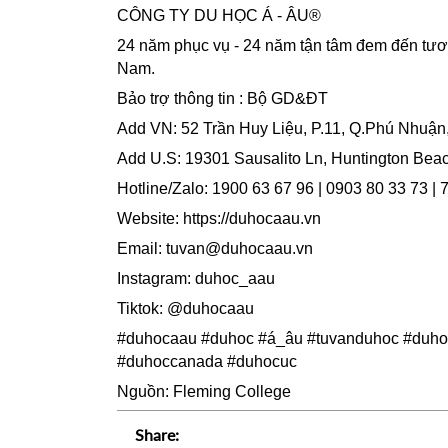
CÔNG TY DU HỌC Á - ÂU®
24 năm phục vụ - 24 năm tận tâm đem đến tươn
Nam.
Bảo trợ thông tin : Bộ GD&ĐT
Add VN: 52 Trần Huy Liệu, P.11, Q.Phú Nhuậ
Add U.S: 19301 Sausalito Ln, Huntington Bea
Hotline/Zalo: 1900 63 67 96 | 0903 80 33 73 |
Website:
https://duhocaau.vn
Email: tuvan@duhocaau.vn
Instagram: duhoc_aau
Tiktok: @duhocaau
#duhocaau #duhoc #á_âu #tuvanduhoc #duho
#duhoccanada #duhocuc
Nguồn: Fleming College
Share: