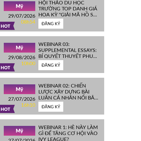
HỘI THẢO DU HỌC
Mỹ
TRƯỜNG TOP DANH GIÁ
HOA KỲ ''GIẢI MÃ HỒ SƠ
29/07/2026
IVY LEAGUE''
08h54
ĐĂNG KÝ
HOT
WEBINAR 03:
Mỹ
SUPPLEMENTAL ESSAYS:
BÍ QUYẾT THUYẾT PHỤC
29/08/2026
HỘI ĐỒNG TUYỂN SINH
10h00
ĐĂNG KÝ
ĐH TOP ĐẦU MỸ
HOT
WEBINAR 02: CHIẾN
Mỹ
LƯỢC XÂY DỰNG BÀI
LUẬN CÁ NHÂN NỔI BẬT
27/07/2026
CHINH PHỤC ĐH TOP
16h10
ĐĂNG KÝ
ĐẦU MỸ
HOT
WEBINAR 1: HÈ NÀY LÀM
Mỹ
GÌ ĐỂ TĂNG CƠ HỘI VÀO
IVY LEAGUE?
27/07/2026