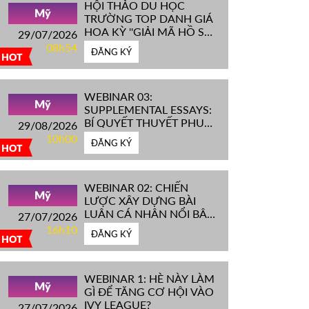
HỘI THẢO DU HỌC
Mỹ
TRƯỜNG TOP DANH GIÁ
HOA KỲ ''GIẢI MÃ HỒ SƠ
29/07/2026
IVY LEAGUE''
08h54
ĐĂNG KÝ
HOT
WEBINAR 03:
Mỹ
SUPPLEMENTAL ESSAYS:
BÍ QUYẾT THUYẾT PHỤC
29/08/2026
HỘI ĐỒNG TUYỂN SINH
10h00
ĐĂNG KÝ
ĐH TOP ĐẦU MỸ
HOT
WEBINAR 02: CHIẾN
Mỹ
LƯỢC XÂY DỰNG BÀI
LUẬN CÁ NHÂN NỔI BẬT
27/07/2026
CHINH PHỤC ĐH TOP
16h10
ĐĂNG KÝ
ĐẦU MỸ
HOT
WEBINAR 1: HÈ NÀY LÀM
Mỹ
GÌ ĐỂ TĂNG CƠ HỘI VÀO
IVY LEAGUE?
27/07/2026