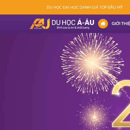
DU HỌC ĐẠI HỌC DANH GIÁ TOP ĐẦU MỸ
(CURRENT)
GIỚI THI