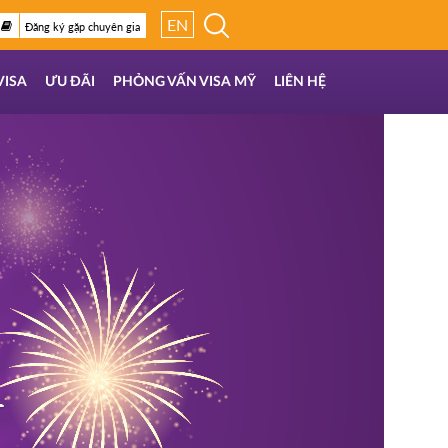
EN
Đăng ký gặp chuyên gia
VISA
ƯU ĐÃI
PHỎNG VẤN VISA MỸ
LIÊN HỆ