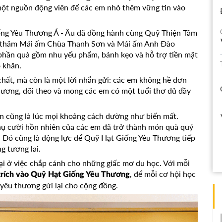
một nguồn động viên để các em nhỏ thêm vững tin vào
ống Yêu Thương Á - Âu đã đồng hành cùng Quỹ Thiện Tâm
thăm Mái ấm Chùa Thanh Sơn và Mái ấm Anh Đào
 phần quà gồm nhu yếu phẩm, bánh kẹo và hỗ trợ tiền mặt
 khăn.
 chất, mà còn là một lời nhắn gửi: các em không hề đơn
hương, dõi theo và mong các em có một tuổi thơ đủ đầy
n cũng là lúc mọi khoảng cách dường như biến mất.
ụ cười hồn nhiên của các em đã trở thành món quà quý
n. Đó cũng là động lực để Quỹ Hạt Giống Yêu Thương tiếp
g tương lai.
lại ở việc chắp cánh cho những giấc mơ du học. Với mỗi
, để mỗi cơ hội học
trích vào Quỹ Hạt Giống Yêu Thương
 yêu thương gửi lại cho cộng đồng.