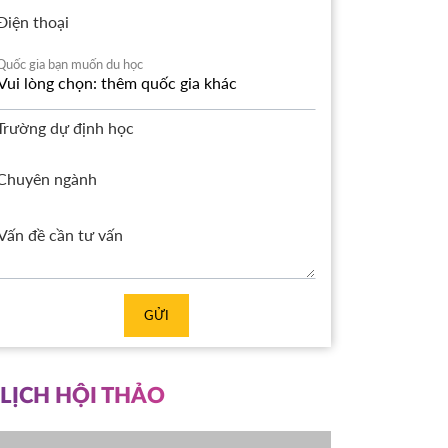
Điện thoại
Quốc gia bạn muốn du học
Trường dự định học
Chuyên ngành
GỬI
LỊCH HỘI THẢO