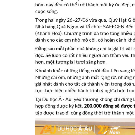
hôm nay đều có thể trở thành một ký ức đẹp, 
cuộc sống.
Trong hai ngày 26–27/06 vừa qua, Quỹ Hạt Gi
Nhà hàng Quá Ngon và tổ chức SAFEGEN đến 
(Khánh Hòa). Chương trình đã trao tặng nhiều
dành cho các em nhỏ mồ côi, có hoàn cảnh khó
Đằng sau mỗi phần quà không chỉ là giá trị vật
độc. Sẽ luôn có rất nhiều người âm thầm yêu t
hơn, một tương lai tươi sáng hơn.
Khoảnh khắc những tiếng cười đầu tiên vang lê
Những cái ôm, những ánh mắt rạng rỡ, những n
giá nhất dành cho tất cả thành viên trong đoà
tục thực hiện nhiều hành trình ý nghĩa hơn tron
Tại Du học Á - Âu, yêu thương không chỉ dừng 
hợp đồng được ký kết,
200.000 đồng sẽ được 
tập được trao đi cũng đồng thời trở thành một