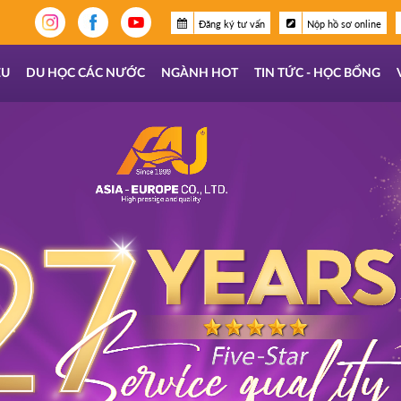
Đăng ký tư vấn
Nộp hồ sơ online
ỆU
DU HỌC CÁC NƯỚC
NGÀNH HOT
TIN TỨC - HỌC BỔNG