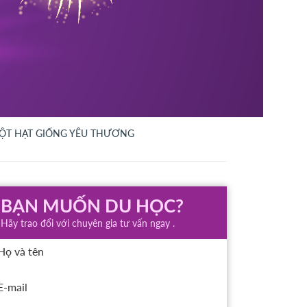
 MỘT HẠT GIỐNG YÊU THƯƠNG
BẠN MUỐN DU HỌC?
Hãy trao đổi với chuyên gia tư vấn ngay .
Họ và tên
E-mail