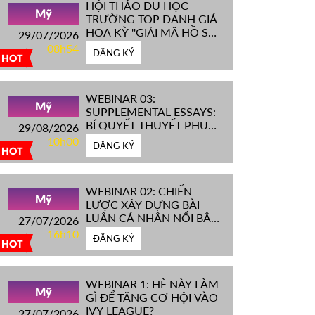
HỘI THẢO DU HỌC
Mỹ
TRƯỜNG TOP DANH GIÁ
HOA KỲ ''GIẢI MÃ HỒ SƠ
29/07/2026
IVY LEAGUE''
08h54
ĐĂNG KÝ
HOT
WEBINAR 03:
Mỹ
SUPPLEMENTAL ESSAYS:
BÍ QUYẾT THUYẾT PHỤC
29/08/2026
HỘI ĐỒNG TUYỂN SINH
10h00
ĐĂNG KÝ
ĐH TOP ĐẦU MỸ
HOT
WEBINAR 02: CHIẾN
Mỹ
LƯỢC XÂY DỰNG BÀI
LUẬN CÁ NHÂN NỔI BẬT
27/07/2026
CHINH PHỤC ĐH TOP
16h10
ĐĂNG KÝ
ĐẦU MỸ
HOT
WEBINAR 1: HÈ NÀY LÀM
Mỹ
GÌ ĐỂ TĂNG CƠ HỘI VÀO
IVY LEAGUE?
27/07/2026