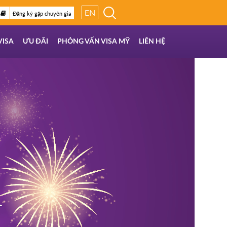
EN
Đăng ký gặp chuyên gia
VISA
ƯU ĐÃI
PHỎNG VẤN VISA MỸ
LIÊN HỆ