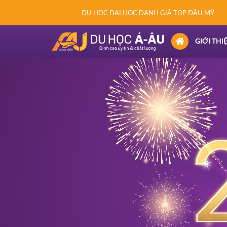
DU HỌC ĐẠI HỌC DANH GIÁ TOP ĐẦU MỸ
(CURRENT)
GIỚI THI