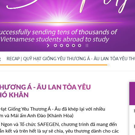
g
RECAP | QUỸ HẠT GIỐNG YÊU THƯƠNG Á - ÂU LAN TỎA YÊU
THƯƠNG Á - ÂU LAN TỎA YÊU
HÓ KHĂN
ạt Giống Yêu Thương Á - Âu đã khép lại với nhiều
ơn và Mái ấm Anh Đào (Khánh Hòa)
 Ngon và Tổ chức SAFEGEN, chương trình đã mang đến
 kết và trên hết là sự sẻ chia, yêu thương dành cho các