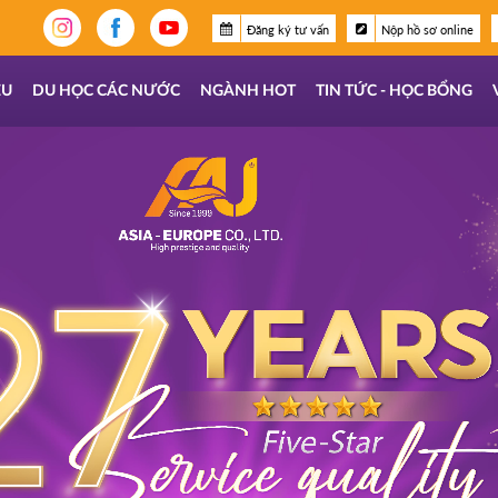
Đăng ký tư vấn
Nộp hồ sơ online
ỆU
DU HỌC CÁC NƯỚC
NGÀNH HOT
TIN TỨC - HỌC BỔNG