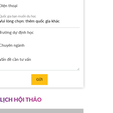
Điện thoại
Quốc gia bạn muốn du học
Trường dự định học
Chuyên ngành
GỬI
LỊCH HỘI THẢO